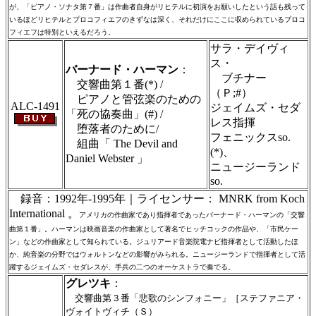
が、「ピアノ・ソナタ第７番」は作曲者自身がリヒテルに初演をお願いしたという話も残って
いるほどリヒテルとプロコフィエフのきずなは深く、それだけにここに収められているプロコ
フィエフは特別といえるだろう。
サラ・デイヴィ
ス・
バーナード・ハーマン
：
ブチナー
交響曲第１番(*) /
（Ｐ;#）
ピアノと管弦楽のための
ALC-1491
ジェイムズ・セダ
「死の協奏曲」(#) /
レス指揮
堕落者のために/
フェニックスso.
組曲「 The Devil and
(*)、
Daniel Webster 」
ニュージーランド
so.
録音：1992年-1995年｜ライセンサー： MNRK from Koch
International 。
アメリカの作曲家であり指揮者であったバーナード・ハーマンの「交響
曲第１番」。ハーマンは映画音楽の作曲家として著名でヒッチコックの作品や、「市民ケー
ン」などの作曲家として知られている。ジュリアード音楽院電ナビ指揮者として活動したほ
か、純音楽の分野ではウォルトンなどの影響がみられる。ニュージーランドで指揮者として活
躍するジェイムズ・セダレスが、手兵の二つのオーケストラで奏でる。
グレツキ
：
交響曲第３番「悲歌のシンフォニー」［ステファニア・
ヴォイトヴィチ（Ｓ）