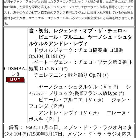
が息子ジャン・フォンダと共演したラフマニノフはじっくりと聴かせる。巨匠フルニエが1980
年に演奏した貴重な記録と言える。ジャック・フェヴリエはラヴェル作品を得意としたピアニ
スト。左手のためのピアノ協奏曲のフランス初演はラヴェルに抜擢され演奏している作曲家お
墨付きの十八番。マニュエル・ロザンタール率いるフランス国立放送o. と名演を聴かせてくれ
る。
含・初出、レジェンド・オブ・ザ・チェロ～
ピエール・フルニエ、ヤーノシュ・シュタ
ルケル＆アンドレ・レヴィ
ドヴォルジャーク：チェロ協奏曲 ロ短調
Op.104, B.191 (*)
ベートーヴェン・：チェロ・ソナタ第２番 ト
CDSMBA-
短調 Op.5 No.2 (#)
148
チェレプニン：歌と踊り Op.74 (+)
ヤーノシュ・シュタルケル（Ｖｃ;*） シ
ャルル・ブリュック指揮フランス放送po.(*)
ピエール・フルニエ（Ｖｃ;#） ジャン・
フォンダ（Ｐ;#）
アンドレ・レヴィ（Ｖｃ;+） エレーヌ・
ボスキ（Ｐ;+）
録音：1966年11月25日、メゾン・ド・ラ・ラジオ内スタ
ジオ104 (*) /1980年3月17日、メゾン・ド・ラ・ラジオ内ス