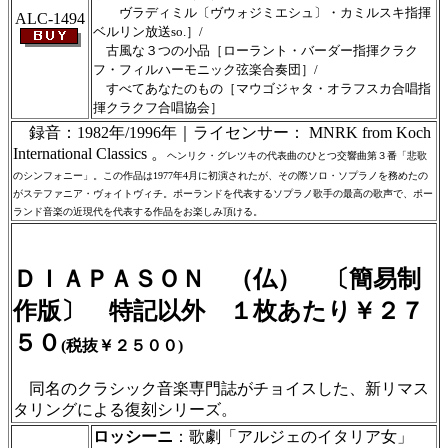
ヴラディミル〔ヴウォジミエシュ〕・カミルスキ指揮
ALC-1494
ベルリン放送so.］/
古風な３つの小品［ローラント・バーダー指揮クラク
フ・フィルハーモニック弦楽合奏団］/
すべてあなたのもの［マウゴジャタ・オラフスカ合唱指
揮クラクフ合唱協会］
録音：1982年/1996年｜ライセンサー： MNRK from Koch
International Classics 。
ヘンリク・グレツキの代表曲のひとつ交響曲第３番「悲歌
のシンフォニー」。この作品は1977年4月に初演されたが、その際ソロ・ソプラノを務めたの
がステファニア・ヴォイトヴィチ。ポーランドを代表するソプラノ歌手の最高の歌声で、ポー
ランド音楽の近現代を代表する作品をお楽しみ頂ける。
ＤＩＡＰＡＳＯＮ （仏） 〔簡易制
作版〕 特記以外 １枚あたり￥２７
５０
(税抜￥２５００)
同名のクラシック音楽専門誌がチョイスした、新リマス
タリングによる復刻シリーズ。
ロッシーニ
：歌劇「アルジェのイタリア女」