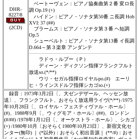
ベートーヴェン：ピアノ協奏曲第２番 変ロ長
DHR-
調 Op.19 (+)
8227/8
ハイドン：ピアノ・ソナタ第50番 ニ長調 Hob
XVI: 37 (##)
(2CD)
ブラームス：ピアノ・ソナタ第３番 ヘ短調
Op.5
シューベルト：ピアノ・ソナタ第13番 イ長調
D.664～第３楽章 アンダンテ
ラドゥ・ルプー（Ｐ）
ディーン・ディクソン指揮フランクフルト
放送so.(*/**)
ウリ・セガル指揮ロイヤルpo.(#) エーリ
ヒ・ラインスドルフ指揮シカゴso.(+)
録音：1973年3月2日〔、大ゼンデザール、ヘッセン放
送〕、フランクフルト、おそらく放送用ライヴ(*/**) /1975
年10月28日〔、ロイヤル・フェスティヴァル・ホール〕
(#)、1988年9月〔、ウィグモア・ホール〕(##)、ロンドン
(#/##) /1978年1月12日〔、オーケストラ・ホール〕、シカゴ
(+) /1980年10月〔おそらく1980年10月23日〕、新宿文化セ
ンター(無印) ｜ (*以外)：おそらく初出音源｜ (**/#)：おそ