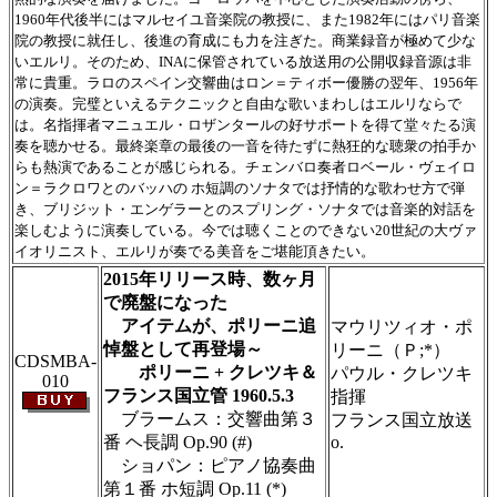
1960年代後半にはマルセイユ音楽院の教授に、また1982年にはパリ音楽
院の教授に就任し、後進の育成にも力を注ぎた。商業録音が極めて少な
いエルリ。そのため、INAに保管されている放送用の公開収録音源は非
常に貴重。ラロのスペイン交響曲はロン＝ティボー優勝の翌年、1956年
の演奏。完璧といえるテクニックと自由な歌いまわしはエルリならで
は。名指揮者マニュエル・ロザンタールの好サポートを得て堂々たる演
奏を聴かせる。最終楽章の最後の一音を待たずに熱狂的な聴衆の拍手か
らも熱演であることが感じられる。チェンバロ奏者ロベール・ヴェイロ
ン＝ラクロワとのバッハの ホ短調のソナタでは抒情的な歌わせ方で弾
き、ブリジット・エンゲラーとのスプリング・ソナタでは音楽的対話を
楽しむように演奏している。今では聴くことのできない20世紀の大ヴァ
イオリニスト、エルリが奏でる美音をご堪能頂きたい。
2015年リリース時、数ヶ月
で廃盤になった
アイテムが、ポリーニ追
マウリツィオ・ポ
悼盤として再登場～
リーニ（Ｐ;*）
CDSMBA-
ポリーニ + クレツキ＆
パウル・クレツキ
010
フランス国立管 1960.5.3
指揮
ブラームス：交響曲第３
フランス国立放送
番 ヘ長調 Op.90 (#)
o.
ショパン：ピアノ協奏曲
第１番 ホ短調 Op.11 (*)