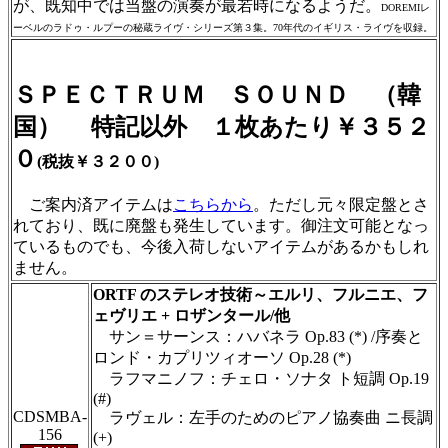
が、既知中では当盤の演奏が最若時になるようだ。
DOREMIレ
ーベルのラドゥ・ルプーの秘蔵ライヴ・シリーズ第３集。70年代のイギリス・ライヴを収録。
ＳＰＥＣＴＲＵＭ ＳＯＵＮＤ （韓
国）
特記以外
１枚あたり￥３５２
０
(税抜￥３２００)
ご案内済アイテムは
こちらから
。ただし元々限定盤とさ
れており、既に廃盤も発生しています。御注文可能となっ
ているものでも、今後入荷しないアイテムがあるかもしれ
ません。
ORTF のステレオ技術～エルリ、フルニエ、フ
ェヴリエ + ロザンタール/他
サン＝サーンス：ハバネラ Op.83 (*) /序奏と
ロンド・カプリツィオーソ Op.28 (*)
ラフマニノフ：チェロ・ソナタ ト短調 Op.19
(#)
CDSMBA-
ラヴェル：左手のためのピアノ協奏曲 ニ長調
156
(+)