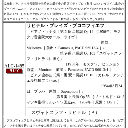
協奏曲」を、ナポリ音楽院を当時史上最年少の首席でディプロマ取得したというスイス出身の
ヴァイオリニスト、アンドレア・カッペレッティが弾いたレスピーギのヴァイオリン協奏曲の
名盤の１つ（しかもオケはバーメルト指揮のフィルハーモニア管！）に、ウクライナのヴァイ
オリニストイゴール・グルップマンによる「秋の詩」もカップリングして復刻。
リヒテル・プレイズ・プロコフィエフ
ピアノ・ソナタ〔第２番 ニ短調 Op.14 ［1956年、モス
クワ音楽院大ホール、ライヴ｜
原盤：
Melodiya ｜前出： Parnassus, PACD-96013/4 ］/
第９番 ハ長調 Op.103「スヴャトスラ
フ・リヒテルに捧ぐ」
［1958年、モスクワ、セッション｜
ALC-1485
原盤： Monitor ｜前出： Parnassus, PACD-96013/4 ］〕
ピアノ協奏曲〔第１番 変ニ長調 Op.10 ［カレル・アンチ
ェル指揮プラハso.｜
1954年5月24
日、プラハ｜原盤： Supraphon ］/
第５番 ト長調 Op.55 ［ヴィトルド・ロヴ
ィツキ指揮ワルシャワ国立po.｜1959年｜原盤： DG ］〕
スヴャトスラフ・リヒテル（Ｐ）
プロコフィエフとリヒテルは非常に懇意にしており、このアルバムに収められている「ピア
ノ・ソナタ第９番」はリヒテルに献呈されている。またこのアルバムには収められていない