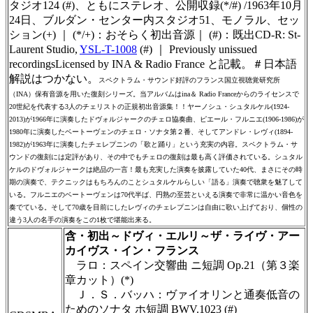
タジオ124 (#)、ともにステレオ、公開収録(*/#) /1963年10月
24日、ブルダン・センター内スタジオ51、モノラル、セッ
ション(+) ｜ (*/+)：おそらく初出音源｜ (#)：既出CD-R: St-
Laurent Studio,
YSL-T-1008
(#) ｜ Previously unissued
recordingsLicensed by INA & Radio France と記載。＃日本語
解説はつかない。
スペクトラム・サウンド好評のフランス国立視聴覚研究所
（INA）保有音源を用いた復刻シリーズ。当アルバムはina＆ Radio Franceからのライセンスで
20世紀を代表する3人のチェリストの正規初出音源集！！ヤーノシュ・シュタルケル(1924-
2013)が1966年に演奏したドヴォルジャークのチェロ協奏曲、ピエール・フルニエ(1906-1986)が
1980年に演奏したベートーヴェンのチェロ・ソナタ第２番、そしてアンドレ・レヴィ(1894-
1982)が1963年に演奏したチェレプニンの「歌と踊り」という充実の内容。スペクトラム・サ
ウンドの復刻には定評があり、その中でもチェロの復刻は最も高く評価されている。シュタル
ケルのドヴォルジャークは絶品の一言！最も充実した演奏を披露していた40代、まさにその時
期の演奏で、テクニックはもちろんのことシュタルケルらしい「語る」演奏で聴衆を魅了して
いる。フルニエのベートーヴェンは70代半ば、円熟の至芸といえる演奏で非常に温かい音色を
奏でている。そして70歳を目前にしたレヴィのチェレプニンは自由に歌い上げており、個性の
違う3人の名手の演奏をこの1枚で堪能出来る。
含・初出～ドヴィ・エルリ～ザ・ライヴ・アー
カイヴス・イン・フランス
ラロ：スペイン交響曲 ニ短調 Op.21（第３楽
章カット）(*)
Ｊ．Ｓ．バッハ：ヴァイオリンと通奏低音の
ためのソナタ ホ短調 BWV.1023 (#)