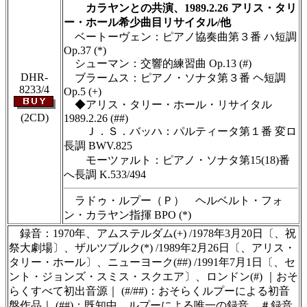
カラヤンとの共演、1989.2.26 アリス・タリ
ー・ホール希少曲目リサイタル/他
ベートーヴェン：ピアノ協奏曲第３番 ハ短調
Op.37 (*)
シューマン：交響的練習曲 Op.13 (#)
DHR-
ブラームス：ピアノ・ソナタ第３番 ヘ短調
8233/4
Op.5 (+)
◆アリス・タリー・ホール・リサイタル
(2CD)
1989.2.26 (##)
Ｊ．Ｓ．バッハ：パルティータ第１番 変ロ
長調 BWV.825
モーツァルト：ピアノ・ソナタ第15(18)番
へ長調 K.533/494
ラドゥ・ルプー（Ｐ） ヘルベルト・フォ
ン・カラヤン指揮 BPO (*)
録音：1970年、アムステルダム(+) /1978年3月20日〔、祝
祭大劇場〕、ザルツブルク(*) /1989年2月26日〔、アリス・
タリー・ホール〕、ニューヨーク(##) /1991年7月1日〔、セ
ント・ジョンズ・スミス・スクエア〕、ロンドン(#) ｜おそ
らくすべて初出音源｜ (#/##)：おそらくルプーによる初音
盤作品｜ (##)：既知中、ルプーによる唯一の録音。＃録音