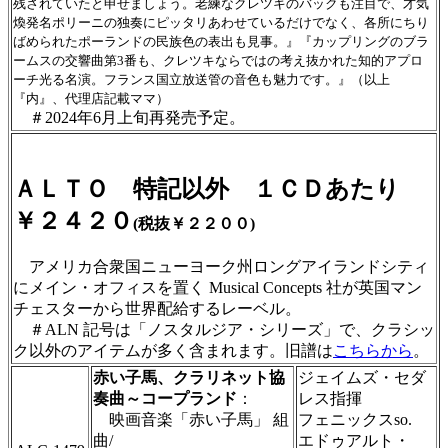
残されていたと申せましょう。老練なクレツキのバックも注目で、才気
煥発名ポリーニの独奏にピッタリあわせているだけでなく、各所にちり
ばめられたポーランドの民族色の表出も見事。』『カップリングのブラ
ームスの交響曲第3番も、クレツキならではの考え抜かれた知的アプロ
ーチ光る名演。フランス国立放送管の音色も魅力です。』（以上
『内』、代理店記載ママ）
＃2024年6月上旬再発売予定。
ＡＬＴＯ 特記以外 １ＣＤあたり
￥２４２０
(税抜￥２２００)
アメリカ合衆国ニューヨーク州ロングアイランドシティ
にメイン・オフィスを置く Musical Concepts 社が英国マン
チェスターから世界配給するレーベル。
＃ALN 記号は「ノスタルジア・シリーズ」で、クラシッ
ク以外のアイテムが多く含まれます。旧譜は
こちらから
。
赤い子馬、クラリネット協
ジェイムズ・セダ
奏曲～コープランド
：
レス指揮
映画音楽「赤い子馬」 組
フェニックスso.
曲/
エドゥアルト・