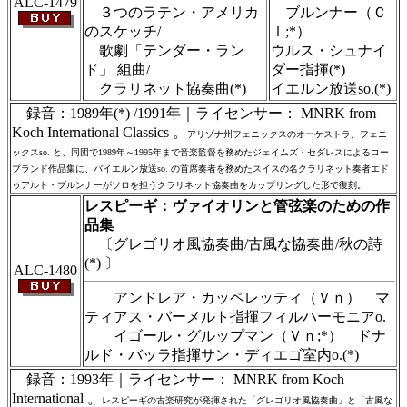
ALC-1479
３つのラテン・アメリカ
ブルンナー（Ｃ
のスケッチ/
ｌ;*）
歌劇「テンダー・ラン
ウルス・シュナイ
ド」 組曲/
ダー指揮(*)
クラリネット協奏曲(*)
イエルン放送so.(*)
録音：1989年(*) /1991年｜ライセンサー： MNRK from
Koch International Classics 。
アリゾナ州フェニックスのオーケストラ、フェニ
ックスso. と、同団で1989年～1995年まで音楽監督を務めたジェイムズ・セダレスによるコー
プランド作品集に、バイエルン放送so. の首席奏者を務めたスイスの名クラリネット奏者エド
ゥアルト・ブルンナーがソロを担うクラリネット協奏曲をカップリングした形で復刻。
レスピーギ：ヴァイオリンと管弦楽のための作
品集
〔グレゴリオ風協奏曲/古風な協奏曲/秋の詩
(*) 〕
ALC-1480
アンドレア・カッペレッティ（Ｖｎ） マ
ティアス・バーメルト指揮フィルハーモニアo.
イゴール・グルップマン（Ｖｎ;*） ドナ
ルド・バッラ指揮サン・ディエゴ室内o.(*)
録音：1993年｜ライセンサー： MNRK from Koch
International 。
レスピーギの古楽研究が発揮された「グレゴリオ風協奏曲」と「古風な