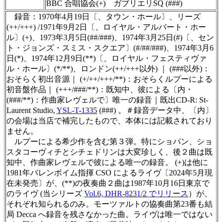
BBC 合唱協会(+) ガブリエリSQ (###)
録音：1970年4月19日〔、タウン・ホール〕、リーズ
(++/+++) /1971年9月2日〔、ロイヤル・アルバート・ホー
ル〕(+)、1973年3月5日(##/###)、1974年3月25日(#)〔、セン
ト・ジョンズ・スミス・スクエア〕(#/##/###)、1974年3月6
日(*)、1974年12月9日(**)〔、ロイヤル・フェスティヴァ
ル・ホール〕(*/**)、ロンドン(++/+++以外) ｜ (###以外)：
おそらく初出音源｜ (+/++/+++/**)：おそらくルプーによる
初音盤作品｜ (+++/###/**)：既知中、彼による〔内・
(###/**)：作曲家レヴェルで〕唯一の録音｜既出CD-R: St-
Laurent Studio,
YSL-T-1335
(###) 。＃録音データ中、〔内〕
の会場は当店で補完したもので、本体には記載されており
ません。
ルプーによる希少作を含む第３弾。特にショパン、ショ
スタコーヴィチとシチェドリンは大変珍しく、後２曲は既
知中、作曲家レヴェルで彼による唯一の録音。 (+)は他に
1981年バレンボイム指揮 CSO によるライヴ〔2024年5月現
在未発売〕が、(**)の夜奏曲２曲は1987年10月16日東京で
のライヴ (当シリーズ
Vol.6, DHR-8231/2 でリリース
）が、
それぞれ知られるのみ。モーツァルトの協奏曲第23番も結
局 Decca へ録音を残さなかった曲。ライヴは唯一ではない