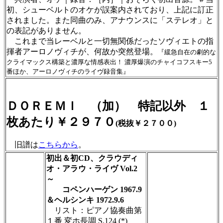
初、シューベルトのオケが誤案内されており、上記に訂正
されました。また同曲のみ、アナウンスに「ステレオ」と
の表記がありません。
これまで当レーベルと一切無関係だったソヴィエトの指
揮者アーロノヴィチが、何故か突然登場。
『緩急自在の劇的な
クライマックス構築と濃厚な情感表出！ 濃厚爆演のチャイコフスキー5
番ほか、アーロノヴィチのライヴ録音集』
ＤＯＲＥＭＩ （加） 特記以外 １
枚あたり￥２９７０
(税抜￥２７００)
旧譜は
こちらから
。
初出＆初CD、クラウディ
オ・アラウ・ライヴ Vol.2
～
コペンハーゲン 1967.9
＆ヘルシンキ 1972.9.6
リスト：ピアノ協奏曲第
１番 変ホ長調 S.124 (*)