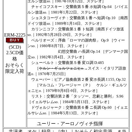
エルン放送so.｜1987年10月12日、ステレオ］
チャイコフスキー：交響曲第５番 ホ短調 Op.64 ［バイエ
ルン放送so.｜1981年1月22日、ステレオ］
ショスタコーヴィチ：交響曲第１番 ヘ短調 Op.10 ［南西
ドイツ放送so.｜1989年1月14日、ステレオ］
カリンニコフ：交響曲第１番 ト短調［南西ドイツ放送
ERM-2225
so.｜1992年5月28日-29日、ステレオ］
ベルリオーズ：序曲「ローマの謝肉祭」 Op.9 ［ウィー
ンso.｜1980年8月7日、ステレオ］/
(5CD)
幻想交響曲 ハ長調 Op.14 ［デンマーク国
2.5CD価
立so.｜1982年3月4日、ステレオ］
格
シューベルト：交響曲第５番 変ロ調 D.485
おそらく
［
ケルン・ギュルツェニヒo.
→スイス・イタリア語放
限定入荷
送o.｜1976年7月25日］
ウェーバー：ピアノ協奏曲第２番 変ホ長調 J.155, Op.32
［マルコム・フレージャー（Ｐ） ケルン・ギュルツ
ェニヒo.｜1979年9月8日-9日、ステレオ］
リスト：交響詩第２番「タッソー、悲劇と勝利」 S.96
［イェルサレムso.｜1984年5月13日、ステレオ］
ドヴォルジャーク：交響曲第６番 ニ長調 Op.60 ［イェエ
ルサレムso.｜1984年5月13日、ステレオ］
ユーリー・アーロノヴィチ指揮
共演者、オケ｜録音：［内］｜おそらく初出音源。＃当