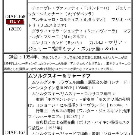
チェーザレ・ヴァレッティ（Ｔ;リンドーロ） ジュリエ
ッタ・シミオナート（Ａ;イザベッラ）
DIAP-168
マルチェッロ・コルティス（Ｂ;タッデオ） マリオ・ペ
トリ（Ｂ;ムスタファ）
(2CD)
グラツィエッラ・シュッティ（Ｓ;エルヴィーラ） マフ
ァルダ・マシーニ（Ｍｓ;ズルマ）
カルロ・マリア・
エンリコ・カンピ（Ｂ;ハリ）
ジュリーニ指揮ミラノ・スカラ座o. & cho.
録音：1954年。
39歳でミラノ・スカラ座の音楽監督に就任したジュリーニが翌
1954年にレコーディングしたロッシーニの歌劇「アルジェのイタリア女」。若きジュリーニの
颯爽とした指揮ぶりが生み出す明朗なロッシーニが新たなリマスタリングで甦る。
ムソルグスキー＆リャードフ
ムソルグスキー/ラヴェル編曲：展覧会の絵［レナード・
バーンスタイン指揮 NYP｜1958年］/
ムソルグスキー/リムスキー＝コルサコフ編曲：
歌劇「ホヴァンシチナ」～前奏曲「モスクワ川の夜明
け」［ジョージ・セル指揮クリーヴランドo.｜1958年］/
行進曲「カルスの奪回［ワルター・ジュスキント指揮
フィルハーモニアo.｜1958年］/
古典様式による間奏曲［ボリス・ハイキン指揮モスク
ワ放送so.｜1955年］
DIAP-167
ムソルグスキー/リャードフ編曲：歌劇「ソローチンツィ