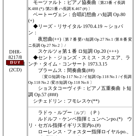
モーツァルト：ピアノ協奏曲
〔第23番 イ長調
K.488 (*) /第21番 ハ長調 K.467 (#) 〕
ベートーヴェン：合唱幻想曲 ハ短調 Op.80
(+)
◆リーズ・リサイタル 1970.4.19 ～ショパ
ン：
夜想曲(++)
〔第７番 嬰ハ短調 Op.27 No.1 /第８番 変
ニ長調 Op.27 No.2 〕/
スケルツォ第１番 ロ短調 Op.20 (+++)
DHR-
8217/8
◆セント・ジョンズ・スミス・スクエア、ラ
ンチ・タイム・コンサート 1973.3.15
(2CD)
ブラームス：間奏曲集(##)
〔変ロ短調 Op.117 No.2 /イ短調 Op.118 No.1 /イ長調
Op.118 No.2 /変ホ短調 Op.118 No.6 〕
ショスタコーヴィチ：ピアノ五重奏曲 ト短
調 Op.57 (###)
シチェドリン：フモレスケ(**)
ラドゥ・ルプー
（Ｐ）
〔ルプ〕
ルドルフ・ケンペ指揮ミュンヘンpo.(*) ウ
リ・セガル指揮イギリス室内o.(#)
ローレンス・フォスター指揮ロイヤルpo.、