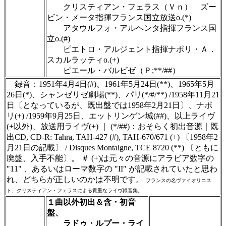
クリスティアン・フェラス（Ｖｎ） ズー
ビン・メータ指揮フランス国立放送o.(*)
アタウルフォ・アルヘンタ指揮フランス国
立o.(#)
ピエトロ・アルジェント指揮ナポリ・Ａ．
スカルラッティo.(+)
ピエール・バルビゼ（Ｐ;**/##）
録音：1951年4月4日(#)、1961年5月24日(**)、1965年5月
26日(*)、シャンゼリゼ劇場(**)、パリ(*/#/**) /1958年11月21
日〔となっているが、既出盤では1958年2月21日〕、ナポ
リ(+) /1959年9月25日、エットリンゲン城(##)、以上ライヴ
(+以外)、放送用ライヴ(+) ｜ (*/##)：おそらく初出音源｜既
出CD, CD-R: Tahra, TAH-427 (#), TAH-670/671 (+) 〔1958年2
月21日の記載〕 / Disques Montaigne, TCE 8720 (**) 〔ともに
廃盤、入手不能〕。 ＃ (+)は元々の音源にアラビア数字の
"11" 、あるいはローマ数字の "II" が記載されていたと思わ
れ、どちらが正しいのかは不明です。
フランスの名ヴァイオリニス
ト、クリスティアン・フェラスによる貴重なライヴ録音集。
１曲以外初出＆含・初音
盤、
ラドゥ・ルプー・ライ