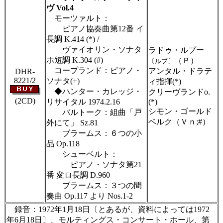
ヴ Vol.4
モーツァルト：
ピアノ協奏曲第12番 イ
長調 K.414 (*) /
ヴァイオリン・ソナタ
ラドゥ・ルプー
ホ短調 K.304 (#)
（Ｐ）
〔ルプ〕
コープランド：ピアノ・
アンタル・ドラテ
DHR-
8221/2
ソナタ(+)
ィ指揮(*)
◆ハンター・カレッジ・
クリーヴランドo.
(2CD)
リサイタル 1974.2.16
(*)
シモン・ゴールド
バルトーク：組曲「戸
ベルク（Ｖｎ;#）
外にて」 Sz.81
ブラームス：６つの小
品 Op.118
シューベルト：
ピアノ・ソナタ第21
番 変ロ長調 D.960
ブラームス：３つの間
奏曲 Op.117 より Nos.1-2
録音：1972年1月18日〔とあるが、資料によっては1972
年6月18日〕、モルティングス・コンサート・ホール、第