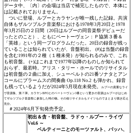
データ中、〔内〕の会場は当店で補完したもので、本体に
は記載されておりません。
ついに登場、ルプーとカラヤンが唯一残した記録。共演
自体もザルツブルク音楽祭における1978年3月20日と1978
年3月25日の２日間（20日はルプーの同音楽祭デビューだ
ったとのこと）、ともにベートーヴェン：Ｐ協第３番＆
「英雄」という同一プログラムだった。20日の録音が残っ
ていることは知られていたが、音盤初出。 (#)は当盤の録音
を含む1991年の２種（１種未発）が知られるのみで、これ
も初音盤。 (+)はこれまで1977年以降のものしか知られて
おらず、最若時。アリス・タリー・ホールでのリサイタル
は初音盤の２曲に加え、シューベルトの21番ソナタとアン
コールにブラームスの間奏曲 Op.118 No.2 も弾かれ、録音
も残っているようだが2024年5月現在未発売。
ルプーの貴重なライ
ヴ音源集、第７弾。カラヤンBPOとのベートーヴェン3番という驚きの音源はルプーがはじめ
てザルツブルク音楽祭に参加した時の物。その他リサイタルもドイツものでまとまり聴き応え
充分。
＃2024年6月下旬発売予定。
初出＆含・初音盤、ラドゥ・ルプー・ライヴ
Vol.6 ～
ベルティーニとのモーツァルト、バッハ、