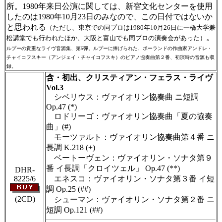
所。1980年来日公演に関しては、新宿文化センターを使用
したのは1980年10月23日のみなので、この日付ではないか
と思われる
（ただし、東京での同プロは1980年10月26日に一橋大学兼
。
松講堂でも行われたほか、大阪と富山でも同プロの演奏会があった）
ルプーの貴重なライヴ音源集、第5弾。ルプーに捧げられた、ポーランドの作曲家アンドレ・
チャイコフスキー（アンジェイ・チャイコフスキ）のピアノ協奏曲第２番、初演時の音源も収
録。
含・初出、クリスティアン・フェラス・ライヴ
Vol.3
シベリウス：ヴァイオリン協奏曲 ニ短調
Op.47 (*)
ロドリーゴ：ヴァイオリン協奏曲「夏の協奏
曲」(#)
モーツァルト：ヴァイオリン協奏曲第４番 ニ
長調 K.218 (+)
ベートーヴェン：ヴァイオリン・ソナタ第９
番 イ長調「クロイツェル」 Op.47 (**)
DHR-
8225/6
エネスコ：ヴァイオリン・ソナタ第３番 イ短
調 Op.25 (##)
(2CD)
シューマン：ヴァイオリン・ソナタ第２番 ニ
短調 Op.121 (##)