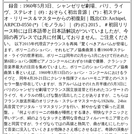
録音：1960年5月3日、シャンゼリゼ劇場、パリ、ライ
ヴ、ステレオ｜ (#)：おそらく初出音源｜ (*)：初ステレ
オ・リリース＆マスターからの初復刻｜既出CD: Archipel,
ARPCD-0550 (*) 〔モノラル〕｜ (P) (C) 2015 。＃初回リリ
ース時には日本語帯と日本語解説がついていましたが、今
回の再プレスでは共に付属しておりません。ご注意くださ
い。
以下2015年代理店アナウンスを再掲『驚くべきアルバムが登場し
ます。ポリーニのショパン、それもピアノ協奏曲第１番1960年ステレ
オ・ライヴの世界初出。ポリーニは同年の2月から3月にかけて行われた
第6回ショパン国際ピアノコンクールにわずか18歳で優勝、クラシック
音楽界最大の注目を集めていました。ポリーニのショパンのピアノ協奏
曲第１番といえば、1960年3月13日のショパン・コンクールにおけるラ
イヴと、同年4月20-21日にクレツキ指揮フィルハーモニア管とのベスト
セラー盤が存在していますが、当アルバムはその1カ月半後の5月3日に
パリのシャンゼリゼ劇場でフランス国立放送管と行われたコンサートの
ライヴ。モノラルの怪しげな盤が流出したことがありますが、こちらは
フランス放送所蔵のオリジナル・ステレオマスターから192kHz、24bit
高音質でデジタル・リマスタリングを行い、鮮やかな姿で蘇った正規
盤。』『何よりポリーニの独奏が唖然とする凄さ。明快なテクニックと
早いデンポ、絹のようなタッチと透明な音色はフィルハーモニア管との
盤と同質ですが、ライヴならではの高揚と熱気で、曲が進むにしたがっ
て音楽に没入していくさまが危険ささえ感じさせるほど。奇跡の演奏が