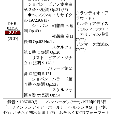
ショパン：ピアノ協奏曲
第２番 ヘ短調 Op.21 (**)
クラウディオ・ア
◆ヘルシンキ・リサイタ
ラウ（Ｐ）
ル 1972.9.6 (#)
DHR-
ミルティアディス
ショパン：幻想曲 ヘ短
8235/6
・
〔ミルティアデス〕
調 Op.49 /
カリディス指揮
夜想曲 変ロ
(2CD)
(*/**)
長調 Op.62 No.1 /
デンマーク放送so.
スケルツォ
(*/**)
第１番 ロ短調 Op.20
リスト：ピアノ・ソナ
タ ロ短調 S.178 /
バラード第２
番 ロ短調 S.171
ショパン：バラード第
４番 ヘ短調 Op.52 /
スケルツォ
第４番 ホ長調 Op.54
録音：1967年9月、コペンハーゲン(*/**) /1972年9月6日
〔、フィンランディア・ホール〕、ヘルシンキ(#) ｜ (*以
外)：おそらく初出音源｜ (*)：おそらく初CDフォーマット