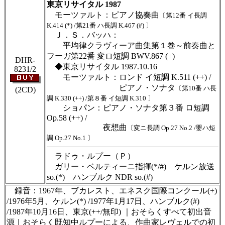
東京リサイタル 1987
モーツァルト：ピアノ協奏曲
〔第12番 イ長調
K.414 (*) /第21番 ハ長調 K.467 (#) 〕
Ｊ．Ｓ．バッハ：
平均律クラヴィーア曲集第１巻～前奏曲と
フーガ第22番 変ロ短調 BWV.867 (+)
DHR-
◆東京リサイタル 1987.10.16
8231/2
モーツァルト：ロンド イ短調 K.511 (++) /
ピアノ・ソナタ
〔第10番 ハ長
(2CD)
調 K.330 (++) /第８番 イ短調 K.310 〕
ショパン：ピアノ・ソナタ第３番 ロ短調
Op.58 (++) /
夜想曲
〔変ニ長調 Op.27 No.2 /嬰ハ短
調 Op.27 No.1 〕
ラドゥ・ルプー（Ｐ）
ガリー・ベルティーニ指揮(*/#) ケルン放送
so.(*) ハンブルク NDR so.(#)
録音：1967年、ブカレスト、エネスク国際コンクール(+)
/1976年5月、ケルン(*) /1977年1月17日、ハンブルク(#)
/1987年10月16日、東京(++/無印) ｜おそらくすべて初出音
源｜おそらく既知中ルプーによる、作曲家レヴェルでの初