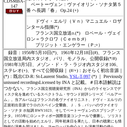
CDSMBA-
ベートーヴェン：ヴァイオリン・ソナタ第５
147
番 ヘ長調「春」 Op.24 (+)
ドヴィ・エルリ（Ｖｎ）マニュエル・ロザ
ンタール指揮(*)
フランス国立放送o.(*) ロベール・ヴェイ
ロン＝ラクロワ（Ｃｅｍｂ;#）
ブリジット・エンゲラー（Ｐ;+）
録音：1956年5月10日(*)、1961年12月18日(#)、フランス
国立放送局内スタジオ、パリ、モノラル、公開収録(*/#)
/1981年3月5日、メゾン・ド・ラ・ラジオ内スタジオ106、
ステレオ(+)、すべて公開収録｜ (#/+)：おそらく初出音源｜
(*)：既出CD-R: St-Laurent Studio,
YSL-T-997
(*) ｜ Previously
unissued recordingsLicensed by INA と記載。＃日本語解説は
つかない。
フランス国立視聴覚研究所（INA）からのライセンスでデ
ィスク化を進めているスペクトラム・サウンド好評シリーズ「ベルアー
ム」。当アルバムはフランスの名ヴァイオリニスト、ドヴィ・エルリの
正規初出音源でラロのスペイン交響曲、Ｊ．Ｓ．バッハのヴァイオリ
ン・ソナタ ホ短調 BWV.1023、そしてベートーヴェンのスプリング・ソ
ナタ。1955年にロン＝ティボー国際音楽コンクールで優勝し、ソリスト
としての活動を始めたエルリ。同年初来日を果たし、日本の聴衆にも情
熱的な演奏を届けました。ヨーロッパを中心とした演奏活動の傍ら、