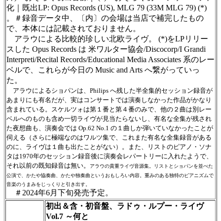
化｜既出LP: Opus Records (US), MLG 79 (33M MLG 79) (*)
。＃録音データ中、〔内〕の会場は当店で補完したもの
で、本体には記載されておりません。
アラウによる比較的珍しい北欧ライヴ。 (*)をLPリリー
スした Opus Records は 米ワルター協会/Discocorp/I Grandi
Interpreti/Recital Records/Educational Media Associates 系のレー
ベルで、これらが今日の Music and Arts へ繋がっていっ
た。
アラウによるショパンは、Philips へ残した半全集的セッション録音が
あまりにも有名だが、実はコンサートでは演奏しなかった作品がかなり
含まれている。スケルツォは第１番と第４番のみで、他の２曲は別レー
ベルへのものも含め一切ライヴが見当たらないし、有名な全集が残され
た夜想曲も、演奏会では Op.62 No.1 の１曲しか弾いていなかったことが
伺える（さらに極端なのはワルツ集で、これまた有名な全集録音がある
のに、ライヴは１曲も出たことがない）。また、リストのピアノ・ソナ
タは1970年のセッション録音後に演奏会レパートリーに入れたようで、
それ以前の既知録音は無い。
アラウの貴重ライヴ音源集。リストとショパンを並べた
公演で、かたや協奏曲、かたや独奏曲というおもしろい内容。重みのある独特のピアニズムで
音楽のうまみをじっくりと引き出す。
＃2024年6月下旬発売予定。
初出＆含・初音盤、ラドゥ・ルプー・ライヴ
Vol.7 ～何と