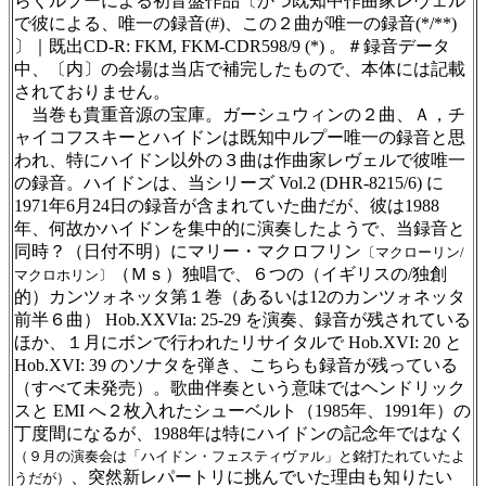
らくルプーによる初音盤作品〔かつ既知中作曲家レヴェル
で彼による、唯一の録音(#)、この２曲が唯一の録音(*/**)
〕｜既出CD-R: FKM, FKM-CDR598/9 (*) 。＃録音データ
中、〔内〕の会場は当店で補完したもので、本体には記載
されておりません。
当巻も貴重音源の宝庫。ガーシュウィンの２曲、Ａ，チ
ャイコフスキーとハイドンは既知中ルプー唯一の録音と思
われ、特にハイドン以外の３曲は作曲家レヴェルで彼唯一
の録音。ハイドンは、当シリーズ Vol.2 (DHR-8215/6) に
1971年6月24日の録音が含まれていた曲だが、彼は1988
年、何故かハイドンを集中的に演奏したようで、当録音と
同時？（日付不明）にマリー・マクロフリン
〔マクローリン/
（Ｍｓ）独唱で、６つの（イギリスの/独創
マクロホリン〕
的）カンツォネッタ第１巻（あるいは12のカンツォネッタ
前半６曲） Hob.XXVIa: 25-29 を演奏、録音が残されている
ほか、１月にボンで行われたリサイタルで Hob.XVI: 20 と
Hob.XVI: 39 のソナタを弾き、こちらも録音が残っている
（すべて未発売）。歌曲伴奏という意味ではヘンドリック
スと EMI へ２枚入れたシューベルト（1985年、1991年）の
丁度間になるが、1988年は特にハイドンの記念年ではなく
（９月の演奏会は「ハイドン・フェスティヴァル」と銘打たれていたよ
、突然新レパートリに挑んでいた理由も知りたい
うだが）