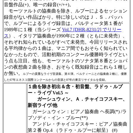
音盤作品(+)、唯一の録音(+/++)。
モーツァルトの協奏曲を除き、ルプーによるセッション
録音がない作品ばかり。特に珍しいのはＪ．Ｓ．バッハ
で、ルプーによるライヴ録音は、パルティータ第１番が
1989年に１種（当シリーズ
Vol.7 [DHR-8231/2] でリリー
ス
）、イタリア協奏曲が1990年に２種（ともに未発売）、
それぞれ知られているがすべて未発売。今回リリースされ
る平均律からの１曲は、マニア間でもおそらく知られてい
なかったもので、活動初期のコンクール優勝時ライヴとい
う点も注目。他も、モーツァルトのソナタ第８番とショパ
ンの夜想曲２曲を除き、おそらく既知録音はこれら１種し
か無い。
ルプーの貴重なライヴ音源集、第６弾。ベルティーニとの協奏曲２種に、優勝
した67年エネスコ国際コンクールからの音源と87年の東京リサイタルを収録。
１曲を除き初出＆含・初音盤、ラドゥ・ルプ
ー・ライヴ Vol.5 ～
ガーシュウィン、Ａ．チャイコフスキー、
新宿ライヴ/他
ガーシュウィン：ピアノ協奏曲 ヘ長調(*) /ラ
プソディ・イン・ブルー(**)
アンドレ・チャイコフスキー：ピアノ協奏曲
第２番 Op.4 （ラドゥ・ルプーに献呈） (#)