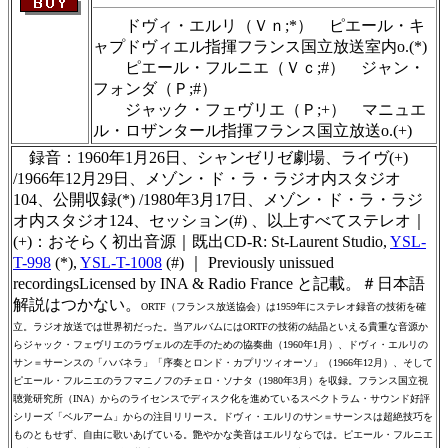
ドヴィ・エルリ（Ｖｎ;*） ピエール・キ
ャプドヴィエル指揮フランス国立放送室内o.(*)
ピエール・フルニエ（Ｖｃ;#） ジャン・
フォンダ（Ｐ;#）
ジャック・フェヴリエ（Ｐ;+） マニュエ
ル・ロザンタール指揮フランス国立放送o.(+)
録音：1960年1月26日、シャンゼリゼ劇場、ライヴ(+)
/1966年12月29日、メゾン・ド・ラ・ラジオ内スタジオ
104、公開収録(*) /1980年3月17日、メゾン・ド・ラ・ラジ
オ内スタジオ124、セッション(#) 、以上すべてステレオ｜
(+)：おそらく初出音源｜既出CD-R: St-Laurent Studio,
YSL-
T-998
(*),
YSL-T-1008
(#) ｜ Previously unissued
recordingsLicensed by INA & Radio France と記載。＃日本語
解説はつかない。
ORTF（フランス放送協会）は1959年にステレオ録音の技術を確
立。ラジオ放送では世界初だった。当アルバムにはORTFの技術の結晶といえる貴重な音源か
らジャック・フェヴリエのラヴェルの左手のための協奏曲（1960年1月）、ドヴィ・エルリの
サン＝サーンスの「ハバネラ」「序奏とロンド・カプリツィオーソ」（1966年12月）、そして
ピエール・フルニエのラフマニノフのチェロ・ソナタ（1980年3月）を収録。フランス国立視
聴覚研究所（INA）からのライセンスでディスク化を進めているスペクトラム・サウンド好評
シリーズ「ベルアーム」からの注目リリース。ドヴィ・エルリのサン＝サーンスは超絶技巧を
ものともせず、自由に歌いあげている。艶やかな美音はエルリならでは。ピエール・フルニエ