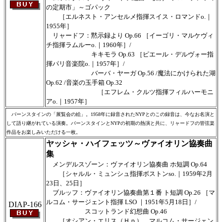
の定期市」～ゴパック
［エルネスト・アンセルメ指揮スイス・ロマンドo.｜
1955年］
リャードフ：黙示録より Op.66 ［イーゴリ・マルケヴィ
チ指揮ラムルーo.｜1960年］/
キキモラ Op.63 ［ピエール・デルヴォー指
揮パリ音楽院o.｜1957年］/
バーバ・ヤーガ Op.56 /魔法にかけられた湖
Op.62 /音楽の玉手箱 Op.32
［エフレム・クルツ指揮フィルハーモニ
アo.｜1957年］
バーンスタインの「展覧会の絵」。1958年に録音されたNYPとのこの録音は、今なお名演と
して語り継がれている演奏。バーンスタインとNYPの初期の熱演と共に、リャードフの管弦楽
作品をお楽しみいただける一枚。
ヤッシャ・ハイフェッツ～ヴァイオリン協奏曲
集
メンデルスゾーン：ヴァイオリン協奏曲 ホ短調 Op.64
［シャルル・ミュンシュ指揮ボストンso.｜1959年2月
23日、25日］
ブルッフ：ヴァイオリン協奏曲第１番 ト短調 Op.26 ［マ
ルコム・サージェント指揮 LSO ｜1951年5月18日］/
DIAP-166
スコットランド幻想曲 Op.46
［オシアン・エリス（Ｈｐ） マルコム・サージェン