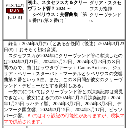
初出、スタセフスカ＆クリー
ダリア・スタセ
ELS-1421
ヴランド管？ 2024 ～
フスカ指揮
シベリウス：交響曲集
〔第
クリーヴランド
[CD-R]
５番(*) /第２番(#) 〕
o.
＃ＣＤショップ・カデンツァ独自翻訳・編集・
製作のため、無断転載・使用は堅くお断り致し
ます
録音：2024年5月(*)〔とあるが疑問（後述）/2024年3月23
日(#) ｜おそらく初出音源。
スタセフスカが2024年にクリーヴランド管に客演したの
は2024年3月21日、2024年3月22日、2024年3月23日の３日
間のみで、曲目はラウタヴァーラ： Cantus Arcticus 、ジュ
リア・ペリー：スターバト・マーテルとシベリウスの交響
曲第２番という３曲。また、この３日間が彼女のクリーヴ
ランド・デビューだとする資料もある。
一方(*)についてはクリーヴランド管との演奏記録は発見
できない。彼女による(*)の2024年1月-5月演奏記録：2024
年1月25日 ラハティ響、2024年3月7日、2024年3月8日、デ
ンマーク国立響、2024年3月15日、2024年3月17日、ピッツ
バーグ響。
＃ (*)はオケ誤記の可能性がありますが、現状マ
マで供給されます。