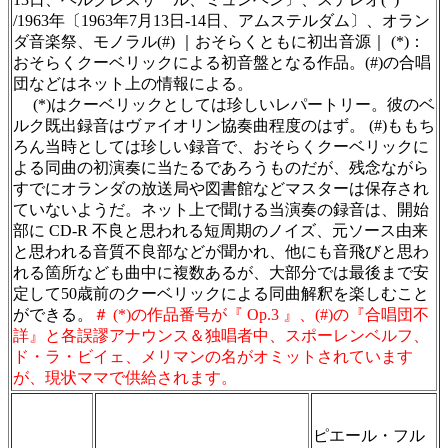
/1963年〔1963年7月13日-14日、アムステルダム〕、オラン
ダ音楽祭、モノラル(#) ｜おそらくともに初出音源｜ (*)：
おそらくクーベリックによる初音盤となる作品。(#)の合唱
団などはネット上の情報による。
(*)はクーベリックとしては珍しいレパートリー。彼のベ
ルク既出録音はヴァイオリン協奏曲程度のはず。 (#)ももち
ろん当時としては珍しい録音で、おそらくクーベリックに
よる同曲の初演奏に当たるであろうものだが、残念ながら
すでにオランダの放送局や図書館などマスターは保存され
ていないようだ。ネット上で聞ける当演奏の録音は、開始
部に CD-R 不良と思われる短周期のノイズ、元ソース由来
と思われる音質不良部などが聞かれ、他にも音飛びと思わ
れる箇所なども曲中に複数あるが、大部分では最後まで安
定して50歳前のクーベリックによる同曲解釈を楽しむこと
ができる。
＃ (*)の作品番号が『 Op.3 』、(#)の『合唱団不
詳』と各誤謬アナウンス＆独唱者中、スポーレンベルフ、
ド・ラ・ビイェ、メリマンの名がオミットされています
が、現状ママで供給されます。
＃ＣＤショップ・カデンツァ独自翻訳・編集・
製作のため、無断転載・使用は堅くお断り致し
ピエール・フル
ます