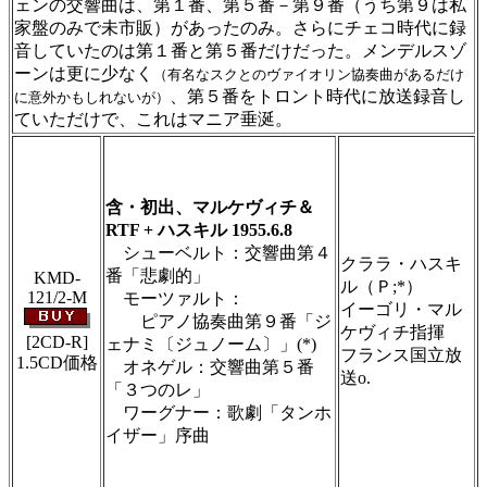
ェンの交響曲は、第１番、第５番－第９番（うち第９は私
家盤のみで未市販）があったのみ。さらにチェコ時代に録
音していたのは第１番と第５番だけだった。メンデルスゾ
ーンは更に少なく
（有名なスクとのヴァイオリン協奏曲があるだけ
、第５番をトロント時代に放送録音し
に意外かもしれないが）
ていただけで、これはマニア垂涎。
＃ＣＤショップ・カデンツァ独自翻訳・編集・
製作のため、無断転載・使用は堅くお断り致し
ます
含・初出、マルケヴィチ＆
RTF + ハスキル 1955.6.8
シューベルト：交響曲第４
クララ・ハスキ
番「悲劇的」
KMD-
ル（Ｐ;*）
121/2-M
モーツァルト：
イーゴリ・マル
ピアノ協奏曲第９番「ジ
ケヴィチ指揮
[2CD-R]
ェナミ〔ジュノーム〕」(*)
フランス国立放
1.5CD価格
オネゲル：交響曲第５番
送o.
「３つのレ」
ワーグナー：歌劇「タンホ
イザー」序曲
＃ＣＤショップ・カデンツァ独自翻訳・編集・
製作のため、無断転載・使用は堅くお断り致し