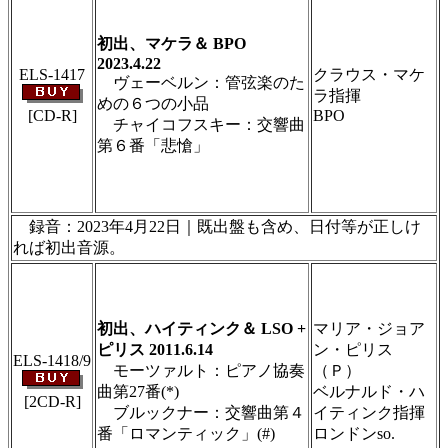
製作のため、無断転載・使用は堅くお断り致し
ます
初出、マケラ＆ BPO
2023.4.22
ELS-1417
クラウス・マケ
ヴェーベルン：管弦楽のた
ラ指揮
めの６つの小品
[CD-R]
BPO
チャイコフスキー：交響曲
第６番「悲愴」
＃ＣＤショップ・カデンツァ独自翻訳・編集・
製作のため、無断転載・使用は堅くお断り致し
ます
録音：2023年4月22日｜既出盤も含め、日付等が正しけ
れば初出音源。
＃ＣＤショップ・カデンツァ独自翻訳・編集・
製作のため、無断転載・使用は堅くお断り致し
ます
初出、ハイティンク＆ LSO +
マリア・ジョア
ピリス 2011.6.14
ン・ピリス
ELS-1418/9
モーツァルト：ピアノ協奏
（Ｐ）
曲第27番(*)
ベルナルド・ハ
[2CD-R]
ブルックナー：交響曲第４
イティンク指揮
番「ロマンティック」(#)
ロンドンso.