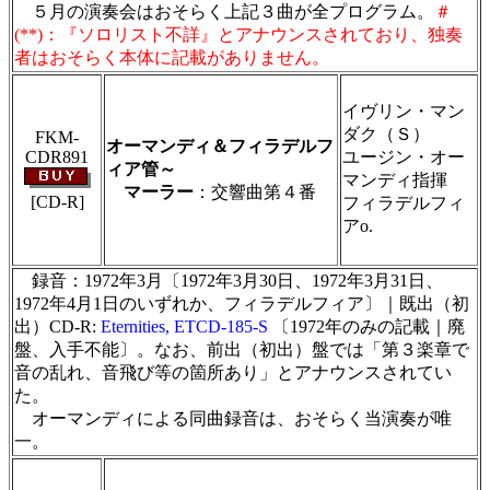
５月の演奏会はおそらく上記３曲が全プログラム。
＃
(**)：『ソロリスト不詳』とアナウンスされており、独奏
者はおそらく本体に記載がありません。
＃ＣＤショップ・カデンツァ独自翻訳・編集・
製作のため、無断転載・使用は堅くお断り致し
イヴリン・マン
ます
ダク（Ｓ）
FKM-
オーマンディ＆フィラデルフ
CDR891
ユージン・オー
ィア管～
マンディ指揮
マーラー
：交響曲第４番
[CD-R]
フィラデルフィ
＃ＣＤショップ・カデンツァ独自翻訳・編集・
アo.
製作のため、無断転載・使用は堅くお断り致し
ます
録音：1972年3月〔1972年3月30日、1972年3月31日、
1972年4月1日のいずれか、フィラデルフィア〕｜既出（初
出）CD-R:
Eternities, ETCD-185-S
〔1972年のみの記載｜廃
盤、入手不能〕。なお、前出（初出）盤では「第３楽章で
音の乱れ、音飛び等の箇所あり」とアナウンスされてい
た。
オーマンディによる同曲録音は、おそらく当演奏が唯
一。
＃ＣＤショップ・カデンツァ独自翻訳・編集・製作のため、無断転載・使