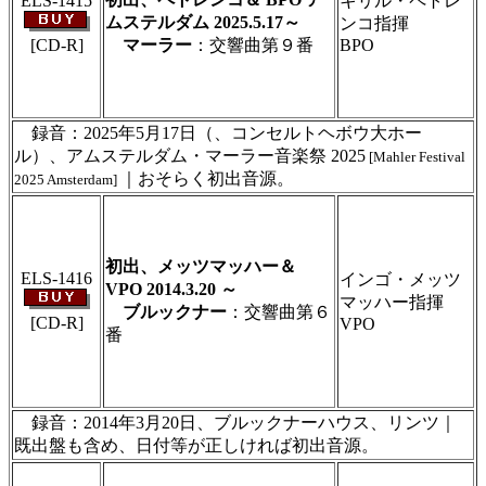
ELS-1415
キリル・ペトレ
ムステルダム 2025.5.17～
ンコ指揮
[CD-R]
マーラー
：交響曲第９番
BPO
＃ＣＤショップ・カデンツァ独自翻訳・編集・
製作のため、無断転載・使用は堅くお断り致し
ます
録音：2025年5月17日（、コンセルトヘボウ大ホー
ル）、アムステルダム・マーラー音楽祭 2025
[Mahler Festival
｜おそらく初出音源。
2025 Amsterdam]
＃ＣＤショップ・カデンツァ独自翻訳・編集・
製作のため、無断転載・使用は堅くお断り致し
ます
初出、メッツマッハー＆
ELS-1416
インゴ・メッツ
VPO 2014.3.20 ～
マッハー指揮
ブルックナー
：交響曲第６
[CD-R]
VPO
番
＃ＣＤショップ・カデンツァ独自翻訳・編集・
製作のため、無断転載・使用は堅くお断り致し
ます
録音：2014年3月20日、ブルックナーハウス、リンツ｜
既出盤も含め、日付等が正しければ初出音源。
＃ＣＤショップ・カデンツァ独自翻訳・編集・