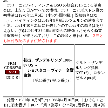
源。
ポリーニとハイティンク＆ BSO の顔合わせによる演奏
会は、上記５日がすべての模様。ポリーニとボストン響の
初共演は1970年11月5日（小沢征爾指揮｜既知録音はな
し）。ハイティンクは2019年9月6日ルツェルンの演奏会で
引退、2021年10月21日に死去したので2022年の録音はあり
えない。(#)は2019年3月10日演奏会の映像（おそらく商業
音盤未発）が残されており、この録音と思われる。
２曲と
も日付誤記のまま供給されます
。
＃ＣＤショップ・カデンツァ独自翻訳・編集・
製作のため、無断転載・使用は堅くお断り致し
ます
初出、ザンデルリング 1986-
クルト・ザンデ
FKM-
87 US ～
CDR887/8
ルリング指揮
ショスタコーヴィチ：交響
NYP (*) 、ロサン
曲集
[2CD-R]
ゼルスpo.(#)
〔第15番(*) /第５番(#) 〕
＃ＣＤショップ・カデンツァ独自翻訳・編集・
製作のため、無断転載・使用は堅くお断り致し
ます
録音：1987年10月8日(*) /1986年4月10日(#) ｜おそらくと
もに初出音源｜ (#)：『第３楽章13分35秒に音振れ、第４楽