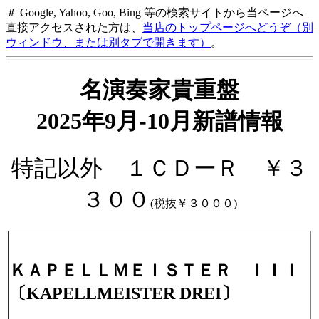
＃ Google, Yahoo, Goo, Bing 等の検索サイトから当ページへ
直接アクセスされた方は、
当店のトップページへどうぞ（別
ウィンドウ、または別タブで開きます）
。
名演奏家貴重盤
2025年9月-10月新譜情報
特記以外 １ＣＤーＲ ￥３
３００
(税抜￥３０００)
ＫＡＰＥＬＬＭＥＩＳＴＥＲ ＩＩＩ
〔KAPELLMEISTER DREI〕