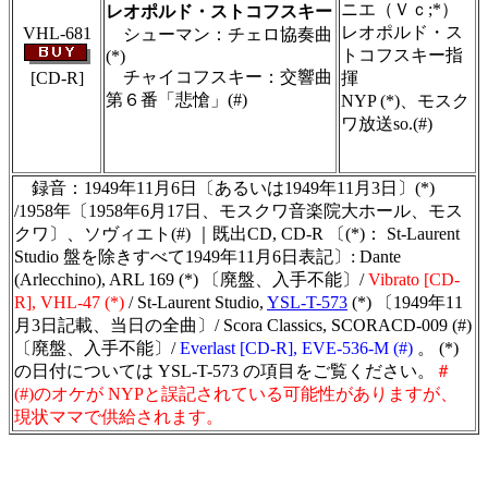
ニエ（Ｖｃ;*）
レオポルド・ストコフスキー
レオポルド・ス
VHL-681
シューマン：チェロ協奏曲
トコフスキー指
(*)
チャイコフスキー：交響曲
[CD-R]
揮
第６番「悲愴」(#)
NYP (*)、モスク
ワ放送so.(#)
＃ＣＤショップ・カデンツァ独自翻訳・編集・
製作のため、無断転載・使用は堅くお断り致し
ます
録音：1949年11月6日〔あるいは1949年11月3日〕(*)
/1958年〔1958年6月17日、モスクワ音楽院大ホール、モス
クワ〕、ソヴィエト(#) ｜既出CD, CD-R 〔(*)： St-Laurent
Studio 盤を除きすべて1949年11月6日表記〕: Dante
(Arlecchino), ARL 169 (*) 〔廃盤、入手不能〕/
Vibrato [CD-
R], VHL-47 (*)
/ St-Laurent Studio,
YSL-T-573
(*) 〔1949年11
月3日記載、当日の全曲〕/ Scora Classics, SCORACD-009 (#)
〔廃盤、入手不能〕/
Everlast [CD-R], EVE-536-M (#)
。 (*)
の日付については YSL-T-573 の項目をご覧ください。
＃
(#)のオケが NYPと誤記されている可能性がありますが、
現状ママで供給されます。