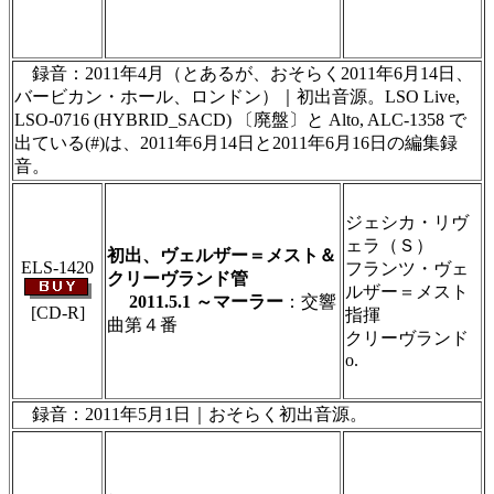
＃ＣＤショップ・カデンツァ独自翻訳・編集・
製作のため、無断転載・使用は堅くお断り致し
ます
録音：2011年4月（とあるが、おそらく2011年6月14日、
バービカン・ホール、ロンドン）｜初出音源。LSO Live,
LSO-0716 (HYBRID_SACD) 〔廃盤〕と Alto, ALC-1358 で
出ている(#)は、2011年6月14日と2011年6月16日の編集録
音。
＃ＣＤショップ・カデンツァ独自翻訳・編集・
製作のため、無断転載・使用は堅くお断り致し
ジェシカ・リヴ
ます
ェラ（Ｓ）
初出、ヴェルザー＝メスト＆
ELS-1420
フランツ・ヴェ
クリーヴランド管
ルザー＝メスト
2011.5.1 ～マーラー
：交響
[CD-R]
指揮
曲第４番
クリーヴランド
＃ＣＤショップ・カデンツァ独自翻訳・編集・
o.
製作のため、無断転載・使用は堅くお断り致し
ます
録音：2011年5月1日｜おそらく初出音源。
＃ＣＤショップ・カデンツァ独自翻訳・編集・
製作のため、無断転載・使用は堅くお断り致し
ます