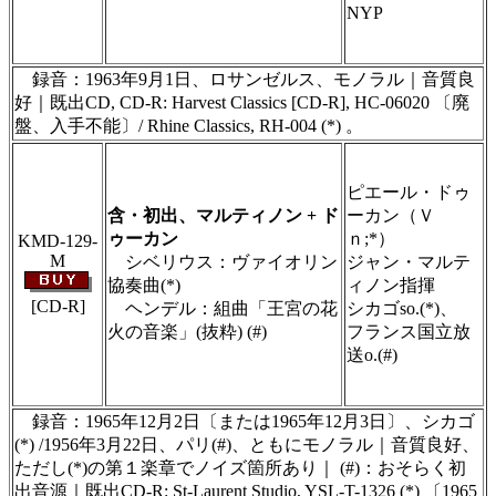
NYP
＃ＣＤショップ・カデンツァ独自翻訳・編集・
製作のため、無断転載・使用は堅くお断り致し
ます
録音：1963年9月1日、ロサンゼルス、モノラル｜音質良
好｜既出CD, CD-R: Harvest Classics [CD-R], HC-06020 〔廃
盤、入手不能〕/ Rhine Classics, RH-004 (*) 。
＃ＣＤショップ・カデンツァ独自翻訳・編集・
製作のため、無断転載・使用は堅くお断り致し
ピエール・ドゥ
ます
含・初出、マルティノン + ド
ーカン（Ｖ
ゥーカン
ｎ;*）
KMD-129-
M
シベリウス：ヴァイオリン
ジャン・マルテ
協奏曲(*)
ィノン指揮
[CD-R]
ヘンデル：組曲「王宮の花
シカゴso.(*)、
火の音楽」(抜粋) (#)
フランス国立放
送o.(#)
＃ＣＤショップ・カデンツァ独自翻訳・編集・
製作のため、無断転載・使用は堅くお断り致し
ます
録音：1965年12月2日〔または1965年12月3日〕、シカゴ
(*) /1956年3月22日、パリ(#)、ともにモノラル｜音質良好、
ただし(*)の第１楽章でノイズ箇所あり｜ (#)：おそらく初
出音源｜既出CD-R: St-Laurent Studio, YSL-T-1326 (*) 〔1965