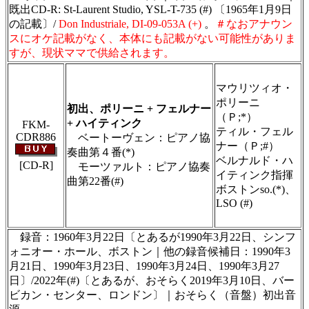
既出CD-R: St-Laurent Studio, YSL-T-735 (#) 〔1965年1月9日
の記載〕/
Don Industriale, DI-09-053A (+)
。
＃なおアナウン
スにオケ記載がなく、本体にも記載がない可能性がありま
すが、現状ママで供給されます。
＃ＣＤショップ・カデンツァ独自翻訳・編集・
製作のため、無断転載・使用は堅くお断り致し
マウリツィオ・
ます
ポリーニ
初出、ポリーニ + フェルナー
（Ｐ;*）
+ ハイティンク
FKM-
ティル・フェル
CDR886
ベートーヴェン：ピアノ協
ナー（Ｐ;#）
奏曲第４番(*)
ベルナルド・ハ
[CD-R]
モーツァルト：ピアノ協奏
イティンク指揮
曲第22番(#)
ボストンso.(*)、
＃ＣＤショップ・カデンツァ独自翻訳・編集・
LSO (#)
製作のため、無断転載・使用は堅くお断り致し
ます
録音：1960年3月22日〔とあるが1990年3月22日、シンフ
ォニオー・ホール、ボストン｜他の録音候補日：1990年3
月21日、1990年3月23日、1990年3月24日、1990年3月27
日〕/2022年(#)〔とあるが、おそらく2019年3月10日、バー
ビカン・センター、ロンドン〕｜おそらく（音盤）初出音