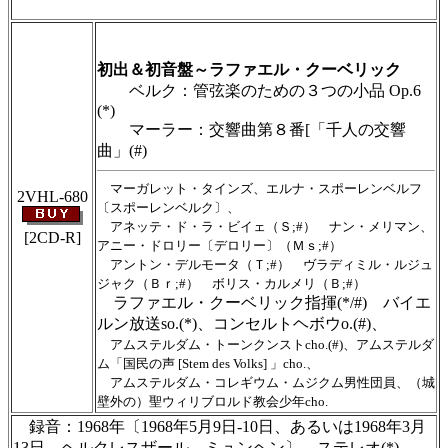
＃ＣＤショップ・カデンツァ独自翻訳・編集・製作のため、無断転載・使
用は堅くお断り致します
初出＆初音盤～ラファエル・クーベリック
ベルク：管弦楽のための３つの小品 Op.6
(*)
マーラー：交響曲第８番[「千人の交響
曲」(#)
マーガレット・タインズ、エルナ・スポーレンベルフ
2VHL-680
〔スポーレンベルク〕、
アネッテ・ド・ラ・ビイェ（Ｓ;#） ナン・メリマン、
[2CD-R]
アニー・ドロリー〔デロリー〕（Ｍｓ;#）
アントン・デルモータ（Ｔ;#） ヴラディミル・ルジュ
ジャク（Ｂｒ;#） ボリス・カルメリ（Ｂ;#）
ラファエル・クーベリック指揮(*/#) バイエ
ルン放送so.(*)、コンセルトヘボウo.(#)、
アムステルダム・トーンクンストcho.(#)、アムステルダ
ム「国民の声 [Stem des Volks] 」cho.、
アムステルダム・コレギウム・ムジクム男性団員、（城
壁外の）聖ウィリブロルド教会少年cho.
録音：1968年〔1968年5月9日-10日、あるいは1968年3月
13日、ヘルクレスザール、ミュンヘン〕、ステレオ(*)