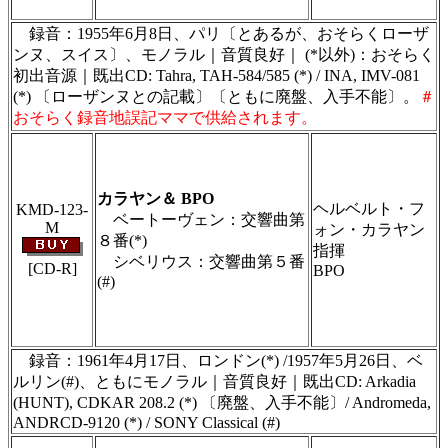
ます
録音：1955年6月8日、パリ〔とあるが、おそらくローザ
ンヌ、スイス〕、モノラル｜音質良好｜ (*以外)：おそらく
初出音源｜既出CD: Tahra, TAH-584/585 (*) / INA, IMV-081
(*) 〔ローザンヌとの記載〕〔ともに廃盤、入手不能〕。
＃
おそらく録音地誤記ママで供給されます。
＃ＣＤショップ・カデンツァ独自翻訳・編集・
製作のため、無断転載・使用は堅くお断り致し
ます
カラヤン＆ BPO
ヘルベルト・フ
KMD-123-
ベートーヴェン：交響曲第
M
ォン・カラヤン
８番(*)
指揮
シベリウス：交響曲第５番
[CD-R]
BPO
(#)
＃ＣＤショップ・カデンツァ独自翻訳・編集・
製作のため、無断転載・使用は堅くお断り致し
ます
録音：1961年4月17日、ロンドン(*) /1957年5月26日、ベ
ルリン(#)、ともにモノラル｜音質良好｜既出CD: Arkadia
(HUNT), CDKAR 208.2 (*) 〔廃盤、入手不能〕/ Andromeda,
ANDRCD-9120 (*) / SONY Classical (#)