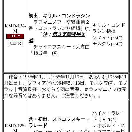
＃ＣＤショップ・カデンツァ独自翻訳・編集・
製作のため、無断転載・使用は堅くお断り致し
ます
初出、キリル・コンドラシン
ラフマニノフ：交響曲第２
キリル・コンド
KMD-124-
番（コンドラシン短縮版）(*)
M
ラシン指揮
〔
注：
第３楽章後半欠
ソフィアpo.(*)、
落
〕
[CD-R]
モスクワpo.(#)
チャイコフスキー：大序曲
「1812年」(#)
＃ＣＤショップ・カデンツァ独自翻訳・編集・
製作のため、無断転載・使用は堅くお断り致し
ます
録音：1955年11月〔1955年11月19日、あるいは1955年11
月21日〕、ソフィア(*) /1964年5月13日、モスクワ(#)、モノ
ラル｜音質良好｜おそらく初出音源。＃ラフマニノフは完
全な録音ではありません。ご注意ください。。
＃ＣＤショップ・カデンツァ独自翻訳・編集・
製作のため、無断転載・使用は堅くお断り致し
ハイメ・ラレー
ます
含・初出、ストコフスキー +
ド（Ｖｎ;*）
ラレード
レオポルド・ス
KMD-125-
M
バーバー：ヴァイオリン協
トコフスキー指