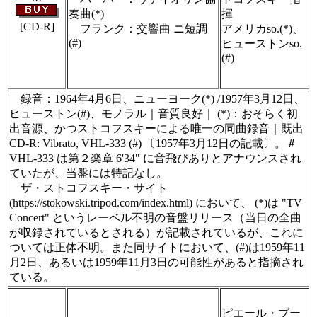
奏曲(*)
揮
[CD-R]
フランク：交響曲 ニ短調
アメリカso.(*)、
(#)
ヒューストンso.
(#)
＃ＣＤショップ・カデンツァ独自翻訳・編集・
製作のため、無断転載・使用は堅くお断り致し
ます
録音：1964年4月6日、ニューヨーク(*) /1957年3月12日、
ヒューストン(#)、モノラル｜音質良好｜ (*)：おそらく初
出音源、かつストコフスキーによる唯一の同曲録音｜既出
CD-R: Vibrato, VHL-333 (#) 〔1957年3月12日の記載〕。＃
VHL-333 は第２楽章 6'34" に音飛びありとアナウンスされ
ていたが、当盤には特記なし。
ザ・ストコフスキー・サイト
(https://stokowski.tripod.com/index.html) において、 (*)は "TV
Concert" というレーベル不明の音盤リリース（当日の全曲
が収録されているとされる）が記載されているが、これに
ついては正体不明。また同サイトにおいて、(#)は1959年11
月2日、あるいは1959年11月3日の可能性があると指摘され
ている。
＃ＣＤショップ・カデンツァ独自翻訳・編集・
製作のため、無断転載・使用は堅くお断り致し
ピエール・ブー