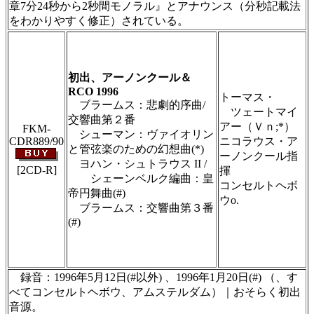
章7分24秒から2秒間モノラル』とアナウンス（分秒記載法
をわかりやすく修正）されている。
＃ＣＤショップ・カデンツァ独自翻訳・編集・
製作のため、無断転載・使用は堅くお断り致し
ます
初出、アーノンクール＆
RCO 1996
トーマス・
ブラームス：悲劇的序曲/
ツェートマイ
交響曲第２番
アー（Ｖｎ;*）
FKM-
シューマン：ヴァイオリン
CDR889/90
ニコラウス・ア
と管弦楽のための幻想曲(*)
ーノンクール指
ヨハン・シュトラウス II /
[2CD-R]
揮
シェーンベルク編曲：皇
コンセルトヘボ
帝円舞曲(#)
ウo.
ブラームス：交響曲第３番
(#)
＃ＣＤショップ・カデンツァ独自翻訳・編集・
製作のため、無断転載・使用は堅くお断り致し
ます
録音：1996年5月12日(#以外) 、1996年1月20日(#) （、す
べてコンセルトヘボウ、アムステルダム）｜おそらく初出
音源。