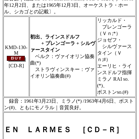
年12月2日、または1965年12月3日、オーケストラ・ホー
ル、シカゴとの記載〕。
リッカルド・
＃ＣＤショップ・カデンツァ独自翻訳・編集・
製作のため、無断転載・使用は堅くお断り致し
ブレンゴーラ
ます
（Ｖｎ;*）
初出、ラインスドルフ
ジョゼフ・
+ プレンゴーラ + シルヴ
シルヴァース
KMD-130-
ァースタイン
M
タイン（Ｖ
ベルク：ヴァイオリン協奏
ｎ;#）
曲(*)
[CD-R]
エーリヒ・ライ
ストラヴィンスキー：ヴァ
ンスドルフ指揮
イオリン協奏曲(#)
ミラノ RAI so.
＃ＣＤショップ・カデンツァ独自翻訳・編集・
(*)、
製作のため、無断転載・使用は堅くお断り致し
ボストンso.(#)
ます
録音：1961年3月23日、ミラノ(*) /1963年4月6日、ボスト
ン(#)、ともにモノラル｜音質良好。
ＥＮ ＬＡＲＭＥＳ ［ＣＤ－Ｒ］