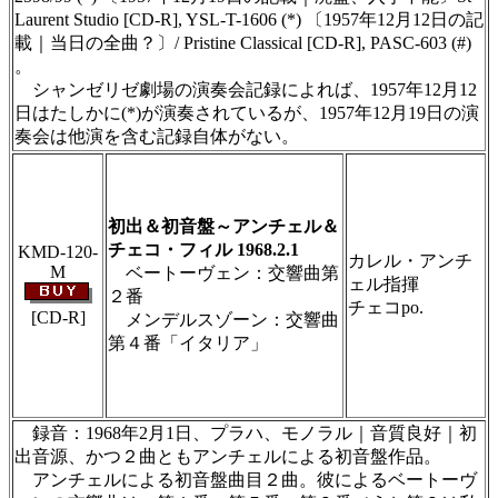
Laurent Studio [CD-R], YSL-T-1606 (*) 〔1957年12月12日の記
載｜当日の全曲？〕/ Pristine Classical [CD-R], PASC-603 (#)
。
シャンゼリゼ劇場の演奏会記録によれば、1957年12月12
日はたしかに(*)が演奏されているが、1957年12月19日の演
奏会は他演を含む記録自体がない。
＃ＣＤショップ・カデンツァ独自翻訳・編集・
製作のため、無断転載・使用は堅くお断り致し
ます
初出＆初音盤～アンチェル＆
チェコ・フィル 1968.2.1
KMD-120-
カレル・アンチ
M
ベートーヴェン：交響曲第
ェル指揮
２番
チェコpo.
[CD-R]
メンデルスゾーン：交響曲
第４番「イタリア」
＃ＣＤショップ・カデンツァ独自翻訳・編集・
製作のため、無断転載・使用は堅くお断り致し
ます
録音：1968年2月1日、プラハ、モノラル｜音質良好｜初
出音源、かつ２曲ともアンチェルによる初音盤作品。
アンチェルによる初音盤曲目２曲。彼によるベートーヴ