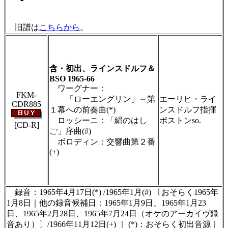
旧譜は
こちらから
。
＃ＣＤショップ・カデンツァ独自翻訳・編集・
製作のため、無断転載・使用は堅くお断り致し
ます
含・初出、ラインスドルフ＆
BSO 1965-66
ワーグナー：
FKM-
「ローエングリン」～第
エーリヒ・ライ
CDR885
１幕への前奏曲(*)
ンスドルフ指揮
ロッシーニ：「絹のはし
ボストンso.
[CD-R]
ご」序曲(#)
ボロディン：交響曲第２番
(+)
＃ＣＤショップ・カデンツァ独自翻訳・編集・
製作のため、無断転載・使用は堅くお断り致し
ます
録音：1965年4月17日(*) /1965年1月(#) 〔おそらく1965年
1月8日｜他の録音候補日：1965年1月9日、1965年1月23
日、1965年2月28日、1965年7月24日（オケのアーカイヴ録
音あり）〕/1966年11月12日(+) ｜ (*)：おそらく初出音源｜