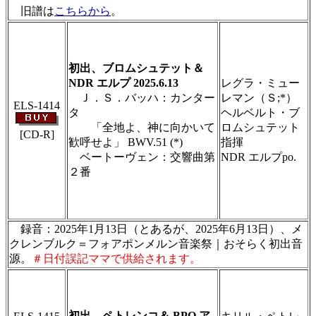
旧譜は
こちらから
。
＃ＣＤショップ・カデンツァ独自翻訳・編集・
製作のため、無断転載・使用は堅くお断り致し
ます
初出、ブロムシュテット＆
NDR エルプ 2025.6.13
レグラ・ミュー
Ｊ．Ｓ．バッハ：カンター
レマン（Ｓ;*）
ELS-1414
タ
ヘルベルト・ブ
「全地よ、神に向かいて
ロムシュテット
[CD-R]
歓呼せよ」 BWV.51 (*)
指揮
ベートーヴェン：交響曲第
NDR エルプpo.
２番
＃ＣＤショップ・カデンツァ独自翻訳・編集・
製作のため、無断転載・使用は堅くお断り致し
ます
録音：2025年1月13日（とあるが、2025年6月13日）、メ
クレンブルク＝フォアポンメルン音楽祭｜おそらく初出音
源。
＃日付誤記ママで供給されます。
＃ＣＤショップ・カデンツァ独自翻訳・編集・
製作のため、無断転載・使用は堅くお断り致し
ます
初出、ペトレンコ＆ BPO ア