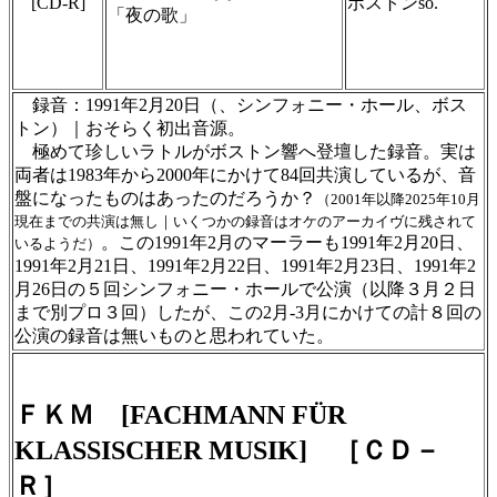
[CD-R]
ボストンso.
「夜の歌」
＃ＣＤショップ・カデンツァ独自翻訳・編集・
製作のため、無断転載・使用は堅くお断り致し
ます
録音：1991年2月20日（、シンフォニー・ホール、ボス
トン）｜おそらく初出音源。
極めて珍しいラトルがボストン響へ登壇した録音。実は
両者は1983年から2000年にかけて84回共演しているが、音
盤になったものはあったのだろうか？
（2001年以降2025年10月
現在までの共演は無し｜いくつかの録音はオケのアーカイヴに残されて
。この1991年2月のマーラーも1991年2月20日、
いるようだ）
1991年2月21日、1991年2月22日、1991年2月23日、1991年2
月26日の５回シンフォニー・ホールで公演（以降３月２日
まで別プロ３回）したが、この2月-3月にかけての計８回の
公演の録音は無いものと思われていた。
ＦＫＭ [FACHMANN FÜR
KLASSISCHER MUSIK] ［ＣＤ－
Ｒ］