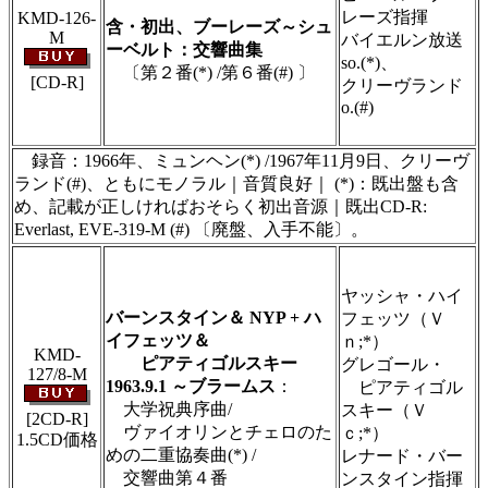
ます
レーズ指揮
KMD-126-
含・初出、ブーレーズ～シュ
M
バイエルン放送
ーベルト：交響曲集
so.(*)、
〔第２番(*) /第６番(#) 〕
[CD-R]
クリーヴランド
＃ＣＤショップ・カデンツァ独自翻訳・編集・
o.(#)
製作のため、無断転載・使用は堅くお断り致し
ます
録音：1966年、ミュンヘン(*) /1967年11月9日、クリーヴ
ランド(#)、ともにモノラル｜音質良好｜ (*)：既出盤も含
め、記載が正しければおそらく初出音源｜既出CD-R:
Everlast, EVE-319-M (#) 〔廃盤、入手不能〕。
＃ＣＤショップ・カデンツァ独自翻訳・編集・
製作のため、無断転載・使用は堅くお断り致し
ヤッシャ・ハイ
ます
バーンスタイン＆ NYP + ハ
フェッツ（Ｖ
イフェッツ＆
ｎ;*）
KMD-
ピアティゴルスキー
グレゴール・
127/8-M
1963.9.1 ～ブラームス
：
ピアティゴル
大学祝典序曲/
スキー（Ｖ
[2CD-R]
ヴァイオリンとチェロのた
ｃ;*）
1.5CD価格
めの二重協奏曲(*) /
レナード・バー
交響曲第４番
ンスタイン指揮