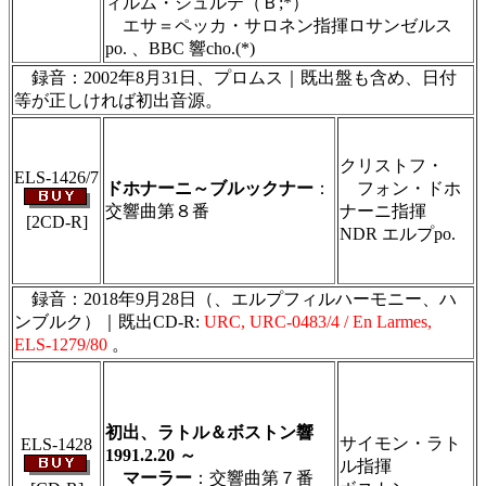
ィルム・シュルテ（Ｂ;*）
エサ＝ペッカ・サロネン指揮ロサンゼルス
po. 、BBC 響cho.(*)
録音：2002年8月31日、プロムス｜既出盤も含め、日付
等が正しければ初出音源。
＃ＣＤショップ・カデンツァ独自翻訳・編集・
製作のため、無断転載・使用は堅くお断り致し
クリストフ・
ます
ELS-1426/7
ドホナーニ～ブルックナー
：
フォン・ドホ
交響曲第８番
ナーニ指揮
[2CD-R]
NDR エルプpo.
＃ＣＤショップ・カデンツァ独自翻訳・編集・
製作のため、無断転載・使用は堅くお断り致し
ます
録音：2018年9月28日（、エルプフィルハーモニー、ハ
ンブルク）｜既出CD-R:
URC, URC-0483/4 / En Larmes,
ELS-1279/80
。
＃ＣＤショップ・カデンツァ独自翻訳・編集・
製作のため、無断転載・使用は堅くお断り致し
ます
初出、ラトル＆ボストン響
サイモン・ラト
ELS-1428
1991.2.20 ～
ル指揮
マーラー
：交響曲第７番