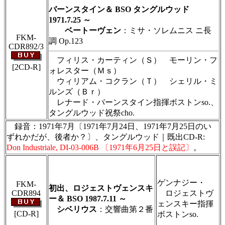
用は堅くお断り致します
バーンスタイン＆ BSO タングルウッド
1971.7.25 ～
ベートーヴェン
：ミサ・ソレムニス ニ長
FKM-
調 Op.123
CDR892/3
フィリス・カーティン（Ｓ） モーリン・フ
[2CD-R]
ォレスター（Ｍｓ）
ウィリアム・コクラン（Ｔ） シェリル・ミ
ルンズ（Ｂｒ）
レナード・バーンスタイン指揮ボストンso.、
タングルウッド祝祭cho.
録音：1971年7月〔1971年7月24日、1971年7月25日のい
ずれかだが、後者か？〕、タングルウッド｜既出CD-R:
Don Industriale, DI-03-006B 〔1971年6月25日と誤記〕
。
＃ＣＤショップ・カデンツァ独自翻訳・編集・
製作のため、無断転載・使用は堅くお断り致し
ます
ゲンナジー・
FKM-
初出、ロジェストヴェンスキ
CDR894
ロジェストヴ
ー＆ BSO 1987.7.11 ～
ェンスキー指揮
シベリウス
：交響曲第２番
[CD-R]
ボストンso.
＃ＣＤショップ・カデンツァ独自翻訳・編集・