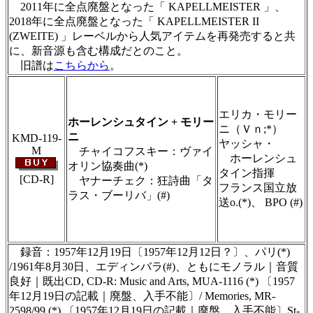
2011年に全点廃盤となった「 KAPELLMEISTER 」、
2018年に全点廃盤となった「 KAPELLMEISTER II
(ZWEITE) 」レーベルから人気アイテムを再発売すると共
に、新音源も含む構成だとのこと。
旧譜は
こちらから
。
＃ＣＤショップ・カデンツァ独自翻訳・編集・
製作のため、無断転載・使用は堅くお断り致し
ます
エリカ・モリー
ホーレンシュタイン + モリー
ニ（Ｖｎ;*）
ニ
KMD-119-
ヤッシャ・
M
チャイコフスキー：ヴァイ
ホーレンシュ
オリン協奏曲(*)
タイン指揮
[CD-R]
ヤナーチェク：狂詩曲「タ
フランス国立放
ラス・ブーリバ」(#)
送o.(*)、 BPO (#)
＃ＣＤショップ・カデンツァ独自翻訳・編集・
製作のため、無断転載・使用は堅くお断り致し
ます
録音：1957年12月19日〔1957年12月12日？〕、パリ(*)
/1961年8月30日、エディンバラ(#)、ともにモノラル｜音質
良好｜既出CD, CD-R: Music and Arts, MUA-1116 (*) 〔1957
年12月19日の記載｜廃盤、入手不能〕/ Memories, MR-
2598/99 (*) 〔1957年12月19日の記載｜廃盤、入手不能〕St-