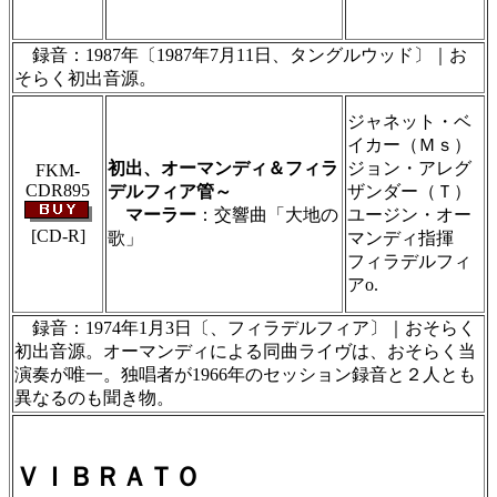
製作のため、無断転載・使用は堅くお断り致し
ます
録音：1987年〔1987年7月11日、タングルウッド〕｜お
そらく初出音源。
＃ＣＤショップ・カデンツァ独自翻訳・編集・
ジャネット・ベ
製作のため、無断転載・使用は堅くお断り致し
イカー（Ｍｓ）
ます
初出、オーマンディ＆フィラ
ジョン・アレグ
FKM-
CDR895
デルフィア管～
ザンダー（Ｔ）
マーラー
：交響曲「大地の
ユージン・オー
[CD-R]
歌」
マンディ指揮
フィラデルフィ
＃ＣＤショップ・カデンツァ独自翻訳・編集・
アo.
製作のため、無断転載・使用は堅くお断り致し
ます
録音：1974年1月3日〔、フィラデルフィア〕｜おそらく
初出音源。オーマンディによる同曲ライヴは、おそらく当
演奏が唯一。独唱者が1966年のセッション録音と２人とも
異なるのも聞き物。
ＶＩＢＲＡＴＯ