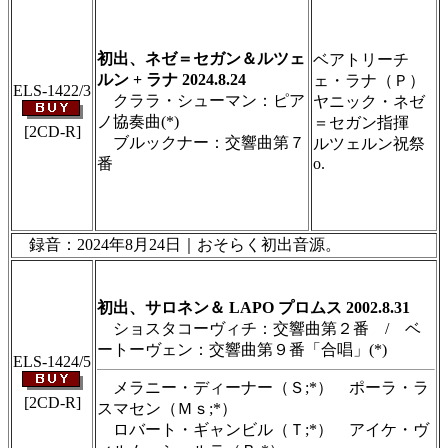
＃ＣＤショップ・カデンツァ独自翻訳・編集・
製作のため、無断転載・使用は堅くお断り致し
ます
初出、ネゼ＝セガン＆ルツェ
ベアトリーチ
ルン + ラナ 2024.8.24
ェ・ラナ（Ｐ）
ELS-1422/3
クララ・シューマン：ピア
ヤニック・ネゼ
ノ協奏曲(*)
＝セガン指揮
[2CD-R]
ブルックナー：交響曲第７
ルツェルン祝祭
番
o.
＃ＣＤショップ・カデンツァ独自翻訳・編集・
製作のため、無断転載・使用は堅くお断り致し
ます
録音：2024年8月24日｜おそらく初出音源。
＃ＣＤショップ・カデンツァ独自翻訳・編集・製作のため、無断転載・使
用は堅くお断り致します
初出、サロネン＆ LAPO プロムス 2002.8.31
ショスタコーヴィチ：交響曲第２番 / ベ
ートーヴェン：交響曲第９番「合唱」(*)
ELS-1424/5
メラニー・ディーナー（Ｓ;*） ポーラ・ラ
[2CD-R]
スマセン（Ｍｓ;*）
ロバート・ギャンビル（Ｔ;*） アイケ・ヴ