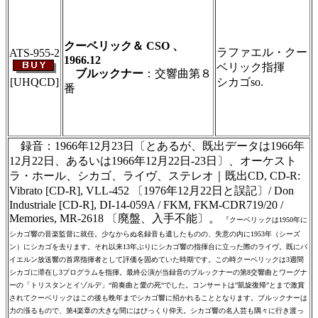
＃ＣＤショップ・カデンツァ独自翻訳・編
集・製作のため、無断転載・使用は堅くお断
り致します
クーベリック＆ CSO 、
ラファエル・クー
ATS-955-2
1966.12
ベリック指揮
ブルックナー
：交響曲第８
[UHQCD]
シカゴso.
番
＃ＣＤショップ・カデンツァ独自翻訳・編
集・製作のため、無断転載・使用は堅くお断
り致します
録音：1966年12月23日〔とあるが、既出データは1966年
12月22日、あるいは1966年12月22日-23日〕、オーケスト
ラ・ホール、シカゴ、ライヴ、ステレオ｜既出CD, CD-R:
Vibrato [CD-R], VLL-452 〔1976年12月22日と誤記〕/ Don
Industriale [CD-R], DI-14-059A / FKM, FKM-CDR719/20 /
Memories, MR-2618 〔廃盤、入手不能〕。
『クーベリックは1950年に
シカゴ響の音楽監督に就任。少なからぬ名録音も遺したものの、失意の内に1953年（シーズ
ン）にシカゴを去ります。それ以来13年ぶりにシカゴ響の指揮台に立った際のライヴ。既にバ
イエルン放送響の首席指揮者として評価を固めていた時期です。この時クーベリックは3週間
シカゴに滞在し3プログラムを指揮。最終公演が当録音のブルックナーの第8交響曲とワーグナ
ーの「トリスタンとイゾルデ」“前奏曲と愛の死“でした。コンサートは”凱旋復帰”とまで激賞
されてクーベリックはこの後も晩年までシカゴ響に招かれることとなります。ブルックナーは
力の漲るもので、第4楽章の大きな間にはびっくり仰天。シカゴ響の名人芸も隅々に行き渡っ