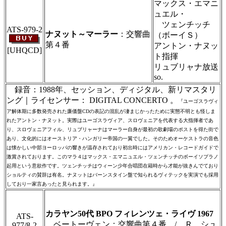
マックス・エマニ
＃ＣＤショップ・カデンツァ独自翻訳・編
ュエル・
集・製作のため、無断転載・使用は堅くお断
ツェンチッチ
り致します
ATS-979-2
ナヌット～マーラー
：交響曲
（ボーイＳ）
第４番
アントン・ナヌッ
[UHQCD]
ト指揮
＃ＣＤショップ・カデンツァ独自翻訳・編
集・製作のため、無断転載・使用は堅くお断
リュブリャナ放送
り致します
so.
録音：1988年、セッション、ディジタル、新リマスタリ
ング｜ライセンサー： DIGITAL CONCERTO 。
『ユーゴスラヴィ
ア解体期に多数発売された廉価盤CDの表記の混乱が凄まじかったために実態不明とも怪しま
れたアントン・ナヌット。実際はユーゴスラヴィア、スロヴェニアを代表する大指揮者であ
り、スロヴェニアフィル、リュブリャーナはマーラー自身が最初の歌劇場のポストを得た街で
あり、文化的にはオーストリア・ハンガリー帝国の一翼でした。そのためオーケストラの音色
は懐かしい中部ヨーロッパの響きが温存されており初出時にはアメリカン・レコードガイドで
激賞されております。このマラ４はマックス・エマニュエル・ツェンチッチのボーイソプラノ
起用という意欲作です。ツェンチッチはウィーン少年合唱団在籍時から才能が抜きんでており
ショルティの賛辞は有名。ナヌットはバーンスタイン盤で知られるヴィテックを実演でも採用
しており一家言あったと見られます。』
＃ＣＤショップ・カデンツァ独自翻訳・編集・製作のため、無断転載・使用
は堅くお断り致します
カラヤン50代 BPO フィレンツェ・ライヴ 1967
ATS-
ベートーヴェン：交響曲第４番 / Ｒ．シュ
977/8-2