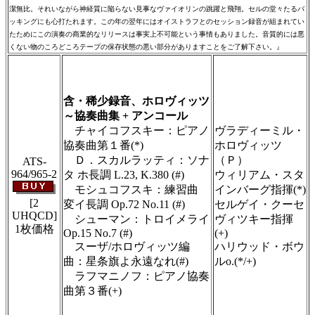
潔無比。それいながら神経質に陥らない見事なヴァイオリンの跳躍と飛翔。セルの堂々たるバ
ッキングにも心打たれます。この年の翌年にはオイストラフとのセッション録音が組まれてい
たためにこの演奏の商業的なリリースは事実上不可能という事情もありました。音質的には悪
くない物のころどころテープの保存状態の悪い部分がありますことをご了解下さい。』
＃ＣＤショップ・カデンツァ独自翻訳・編
集・製作のため、無断転載・使用は堅くお断
り致します
含・稀少録音、ホロヴィッツ
～協奏曲集 + アンコール
チャイコフスキー：ピアノ
ヴラディーミル・
協奏曲第１番(*)
ホロヴィッツ
Ｄ．スカルラッティ：ソナ
（Ｐ）
ATS-
964/965-2
タ ホ長調 L.23, K.380 (#)
ウィリアム・スタ
モシュコフスキ：練習曲
インバーグ指揮(*)
[2
変イ長調 Op.72 No.11 (#)
セルゲイ・クーセ
UHQCD]
シューマン：トロイメライ
ヴィツキー指揮
1枚価格
Op.15 No.7 (#)
(+)
スーザ/ホロヴィッツ編
ハリウッド・ボウ
曲：星条旗よ永遠なれ(#)
ルo.(*/+)
ラフマニノフ：ピアノ協奏
曲第３番(+)
＃ＣＤショップ・カデンツァ独自翻訳・編