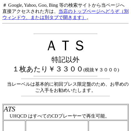
＃ Google, Yahoo, Goo, Bing 等の検索サイトから当ページへ
直接アクセスされた方は、
当店のトップページへどうぞ（別
ウィンドウ、または別タブで開きます）
。
ＡＴＳ
特記以外
１枚あたり￥３３００
(税抜￥３０００)
当
レーベルは基本的に初回プレス限定盤のため、お早めの
ご入手をお勧めいたします。
ATS
UHQCD はすべてのCDプレーヤーで再生可能。
＃ＣＤショップ・カデンツァ独自翻訳・編
集・製作のため、無断転載・使用は堅くお断