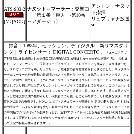
り致します
アントン・ナヌッ
ナヌット～マーラー
：交響曲
ATS-983-2
ト指揮
〔第１番「巨人」/第10番
リュブリャナ放送
[MQACD]
～アダージョ〕
so.
＃ＣＤショップ・カデンツァ独自翻訳・編
集・製作のため、無断転載・使用は堅くお断
り致します
録音：1988年、セッション、ディジタル、新リマスタリ
ング｜ライセンサー： DIGITAL CONCERTO 。
『ユーゴスラヴィ
ア解体期に多数発売された廉価盤CDの表記の混乱が凄まじかったために実態不明とも怪しま
れたアントン・ナヌット。実際はユーゴスラヴィア、スロヴェニアを代表する大指揮者であ
り、スロヴェニアフィル、リュブリャーナ放送響の首席指揮者を長く務めました。リュブリャ
ーナはマーラー自身が最初の歌劇場のポストを得た街であり、文化的にはオーストリア・ハン
ガリー帝国の一翼でした。そのためオーケストラの音色は懐かしい中部ヨーロッパの響きが温
存されており初出時にはアメリカン・レコードガイドで激賞されております。この「巨人」は
何とも懐かしい響きを生かし私淑するワルターとも共通する歌に満ちた名演。第１０番アダー
ジョは放送交響楽団の指揮者らしい現代音楽にも強いところが如実に出た刺激的な快演。高音
質MQACDでの発売です。MQAとはボブ・スチュワートが開発した“音楽の折り紙”と称する独
自の手法で、ハイレゾ音源を少ない容量で収められることが大きな特徴。デジタルオーディオ
の時間軸での“音のボケ”を低減されます。通常CDプレイヤーによる再生でも抜けの良さは如実
です。よく誤解される点ですがオリジナルが44.khzだとしてもMQAマスター制作時の作業によ
って上記の特色が生かされます。』
＃ＣＤショップ・カデンツァ独自翻訳・編