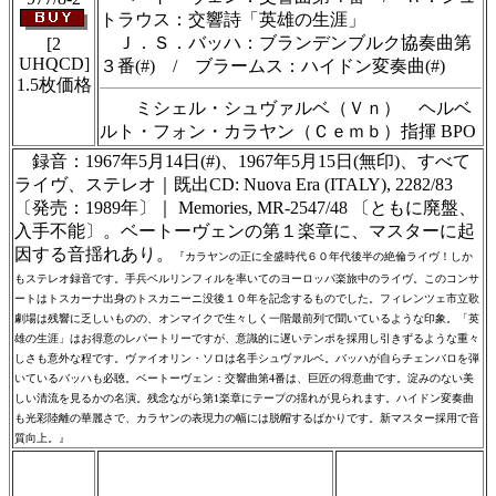
トラウス：交響詩「英雄の生涯」
Ｊ．Ｓ．バッハ：ブランデンブルク協奏曲第
[2
UHQCD]
３番(#) / ブラームス：ハイドン変奏曲(#)
1.5枚価格
ミシェル・シュヴァルベ（Ｖｎ） ヘルベ
ルト・フォン・カラヤン（Ｃｅｍｂ）指揮 BPO
録音：1967年5月14日(#)、1967年5月15日(無印)、すべて
ライヴ、ステレオ｜既出CD: Nuova Era (ITALY), 2282/83
〔発売：1989年〕｜ Memories, MR-2547/48 〔ともに廃盤、
入手不能〕。ベートーヴェンの第１楽章に、マスターに起
因する音揺れあり。
『カラヤンの正に全盛時代６０年代後半の絶倫ライヴ！しか
もステレオ録音です。手兵ベルリンフィルを率いてのヨーロッパ楽旅中のライヴ。このコンサ
ートはトスカーナ出身のトスカニーニ没後１０年を記念するものでした。フィレンツェ市立歌
劇場は残響に乏しいものの、オンマイクで生々しく一階最前列で聞いているような印象。「英
雄の生涯」はお得意のレパートリーですが、意識的に遅いテンポを採用し引きずるような重々
しさも意外な程です。ヴァイオリン・ソロは名手シュヴァルベ。バッハが自らチェンバロを弾
いているバッハも必聴。ベートーヴェン：交響曲第4番は、巨匠の得意曲です。淀みのない美
しい清流を見るかの名演。残念ながら第1楽章にテープの揺れが見られます。ハイドン変奏曲
も光彩陸離の華麗さで、カラヤンの表現力の幅には脱帽するばかりです。新マスター採用で音
質向上。』
＃ＣＤショップ・カデンツァ独自翻訳・編
集・製作のため、無断転載・使用は堅くお断