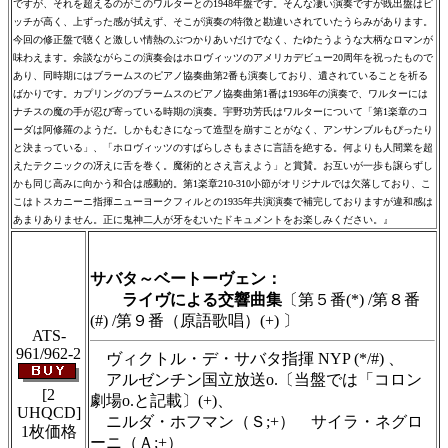
ですが、それを超えるのがこのワルターとの1948年盤です。そんな凄い演奏ですが既出盤はピ
ッチが高く、上ずった感が拭えず、そこが演奏の特徴と勘違いされていたうらみがあります。
今回の修正盤で聴くと激しい情熱のぶつかりあいだけでなく、たゆたうような大柄なロマンが
味わえます。余談ながらこの演奏会はホロヴィッツのアメリカデビュー20周年を祝ったもので
あり、同時期にはブラームスのピアノ協奏曲第2番も演奏しており、遺されていることを祈る
ばかりです。カプリングのブラームスのピアノ協奏曲第1番は1936年の演奏で、ワルターには
ナチスの魔の手が忍び寄っている時期の演奏。宇野功芳氏はワルターについて「第1楽章のコ
ーダは阿修羅のようだ。しかもむきになって造型を崩すことがなく、アンサンブルもぴったり
と決まっている」、「ホロヴィッツのすばらしさもまさに言語を絶する。何よりも人間業を超
えたテクニックの冴えに舌を巻く。魔術的とさえ言えよう」と賞賛。お互いが一歩も譲らずし
かも同じ高みに向かう和合は感動的。第1楽章210-310小節がオリジナルでは欠落しており、こ
こはトスカニーニ指揮ニューヨークフィルとの1935年共演演奏で補完しておりますが違和感は
あまりありません。正に鬼神二人が牙をむいたドキュメントをお楽しみください。』
＃ＣＤショップ・カデンツァ独自翻訳・編集・製作のため、無断転載・使用
は堅くお断り致します
サバタ～ベートーヴェン：
ライヴによる交響曲集
〔第５番(*) /第８番
(#) /第９番（原語歌唱）(+) 〕
ATS-
961/962-2
ヴィクトル・デ・サバタ指揮 NYP (*/#) 、
アルゼンチン国立放送o.〔当盤では「コロン
[2
劇場o.と記載〕(+)、
UHQCD]
ニルダ・ホフマン（Ｓ;+） サイラ・ネグロ
1枚価格
ーニ（Ａ;+）