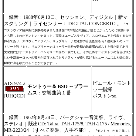
集・製作のため、無断転載・使用は堅くお断
り致します
録音：1988年6月10日、セッション、ディジタル｜新マ
スタリング｜ライセンサー： DIGITAL CONCERTO 。
『ユー
ゴスラヴィア解体期に多数発売された廉価盤CDの表記の混乱が凄まじかったために実態不明
とも怪しまれたアントン・ナヌット。実際はユーゴスラヴィア、スロヴェニアを代表する大指
揮者であり、スロヴェニアフィル、リュブリャーナ放送響の音楽監督を長く務め多くのレパー
トリーを誇ります。リュブリャーナはマーラー自身が最初の歌劇場のポストを得た街であり、
文化的にはオーストリア・ハンガリー帝国の一翼でした。そのためオーケストラの音色は懐か
しい中部ヨーロッパの響きが温存されておりナヌットが繰り広げるヒューマニズムと懐の深い
解釈に身をゆだねることができます。』
＃ＣＤショップ・カデンツァ独自翻訳・編
集・製作のため、無断転載・使用は堅くお断
り致します
ピエール・モント
ATS-974-2
モントゥー＆ BSO ～ブラー
ゥー指揮
ムス
：交響曲第１番
[UHQCD]
ボストンso.
＃ＣＤショップ・カデンツァ独自翻訳・編
集・製作のため、無断転載・使用は堅くお断
り致します
録音：1962年8月24日、バークシャー音楽祭、ライヴ、
ステレオ｜既出CD: Tahra,
TAH-175/8
,
TAH-2175
/ Memories,
MR-2223/24 〔すべて廃盤、入手不能〕。
『モントゥ―が８７歳にし