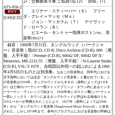
ン
：交響曲第９番 ニ短調 Op.125 「合唱」(+)
ATS-958-2
エリナー・スティーバー（Ｓ） フリー
ダ・グレイ＝マッセ（Ｍｓ）
[UHQCD]
ジョン・マッカラム（Ｔ） デイヴィッ
ド・ローラン（Ｂ）
ピエール・モントゥー指揮ボストンso.、音
楽祭cho.(+)
録音：1960年7月31日、タングルウッド（バークシャ
ー）音楽祭｜既出CD, CD-R: Disco Archivia [CD-R], 600 〔廃
盤、入手不能〕/ Premier [CD-R], 60042 DF, 60042 DF II /
Memories, MR-2231/35 〔廃盤、入手不能〕/ St-Laurent Studio
[CD-R], YSL-T-1078 。合唱団以外同一の顔ぶれによる1960
年4月6日のものとは別演奏。
なおこの音楽祭は、同年代における
文字資料においてはほぼ「タングルウッド音楽祭」と書かれている。こ
の音楽祭は1934年、タングルウッドから８キロ（資料によっては1.6キ
ロ）ほど南のバークシャー郡ストックブリッジ・タウン内にあるインタ
ーラーケン・ヴィレッジで始まり、1936年冬にボストン響にバークシャ
ー郡レノックス・タウンにあるタングルウッドと呼ばれる地域のうち
210エーカーが寄贈されたことにより、1937年（資料によっては1940
年）から「タングルウッド音楽祭 [Tanglewood Music Festival] 」と改名
された。しかし1974年まで、各年のプログラムにおける音楽祭の呼称は