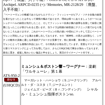
Archipel. ARPCD-0235 (+) / Memories, MR-2128/29 〔廃盤、
入手不能〕。
『ベートーヴェンの権威でありながらエドヴィン・フィッシャーがピアノ・ソナタ全集の録音
を遺さなかったことは今もって痛恨の極みであります。理由は様々にありましょうが一つには
シュナーベルの録音が先行したこと、そしてフィッシャー自身が腕の故障を自覚して録音に慎
重になったことが挙げられると思います。当ライヴは戦後の録音故にテクニック面でかなり危
ないところもありますが、これがベートーヴェンの気の迷いや揺れにマッチして正にベートー
ヴェンと同化したような凄みを醸し出しております。その「精神性」の高さは比類なく、シゲ
ティの晩年の演奏に通じる求道的アプローチが見事です。特に第30番、第32番というベートー
ヴェンにとっても後期の作品において、その気高さが他を圧しています。音質もマスターに遡
り新リマスタリングによって力を増しており、さらにUHQCD化で輝きが加わっております。
座右に置き、繰返し味わいたい逸品と申せましょう。英日のライナーノート付です。』
＃ＣＤショップ・カデンツァ独自翻訳・編集・製作のため、無断転載・使用
は堅くお断り致します
ミュンシュ＆ボストン響～ワーグナー
：楽劇
「ワルキューレ」第１幕
ATS-950-2
マーガレット・ハーショウ（Ｓ;ジークリンデ） アルベ
ルト・ダ・コスタ（Ｔ;ジークムント）
(UHQCD)
シャル
ジェイムズ・ピーズ（Ｂｒ;フンディング）
ル・ミュンシュ指揮ボストンso.
＃ＣＤショップ・カデンツァ独自翻訳・編集・製作のため、無断転載・使用
は堅くお断り致します