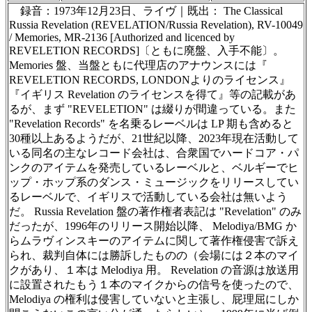
録音：1973年12月23日、ライヴ｜既出： The Classical
Russia Revelation (REVELATION/Russia Revelation),
RV-10049
/ Memories, MR-2136 [Authorized and licenced by
REVELETION RECORDS]〔ともに廃盤、入手不能〕。
Memories 盤、当盤ともに代理店のアナウンスには『
REVELETION RECORDS, LONDONよりのライセンス』
『イギリス Revelation のライセンスを得て』等の記載があ
るが、まず "REVELETION" は綴りが間違っている。また
"Revelation Records" を名乗るレーベルは LP 期も含めると
30種以上あるようだが、21世紀以降、2023年現在活動して
いる同名の主なレコード会社は、合衆国でハードコア・パ
ンクのアイテムを発売しているレーベルと、ベルギーでヒ
ップ・ホップ系のダンス・ミュージックをリリースしてい
るレーベルで、イギリスで活動している会社は無いよう
だ。 Russia Revelation 盤の著作権者表記は "Revelation" のみ
だったが、1996年のリリース開始以降、 Melodiya/BMG か
らムラヴィンスキーのアイテムに関して著作権侵害で訴え
られ、裁判自体には勝訴したものの（会場には２本のマイ
クがあり、１本は Melodiya 用。 Revelation の音源は放送用
に設置されたもう１本のマイクからの信号を使ったので、
Melodiya の権利は侵害していないと主張し、屁理屈にしか