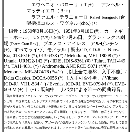
エウヘニオ・バローリ（Ｔ;+） アンヘル・
マッティエロ（Ｂ;+）
ラファエル・テラニョーロ
合
[Rafael Terragnolo]
唱指揮コルス・ワグネル (cho.) (+)
録音：1950年3月16日(*)、1951年3月18日(#)、カーネギ
ー・ホール、 US (*/#) /1949年7月26日、グラン・レクス劇
場
、ブエノス・アイレス、アルゼンチン
[Teatro Gran Rex]
(+)、すべてライヴ、モノラル｜既出CD, CD-R ： Nuova
Era, 013.6316 (*), 013.6338 (#) / Melodram, MEL 18008 (*) /
Urania, URN22-142 (*) / IDIS, IDIS-6361 (#) / Tahra, TAH-449
(*), TAH-4031 (*) / Andromeda, ANDRCD-5071 (*/#) /
Memories, MR-2474/76 (*/#/+) 〔以上全て廃盤、入手不能〕/
Delta Classics, DCCA-0056 (*) 〔入手可否不明〕/ Vibrato
[CD-R], VHL-534 (+) / Everlast [CD-R], EVE-079-M (*), EVE-
609-M (+) ｜ (+)：既知中、サバタによる唯一の同曲録音。
『熱血指揮者ヴィクトル・デ・サバタのベートーヴェン・ライヴ。サバタはオーストリア・ハ
ンガリー帝国領であったトリエステの出身でドイツ音楽は身近な存在であり、その解釈には定
評がありました。何ごとかに怒りを爆発させているような強烈なベートーヴェン。アメリカで
の人気も絶大でニューヨークフィルを度々指揮しておりますが、「運命」は言うまでもなく、
「第８番」でここまで感情的な演奏というのも珍しい！ブエノス・アイレスのテアトロ・コロ
ンで燃焼した「第九」も凄い。アゴーギグの強烈さはメンゲルベルクにも匹敵。時として音楽
の流れを止める暴君ぶりには驚かされます。アセテート盤からの復刻故に音質に限界はありま