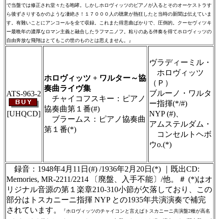
で当盤では修正され堂々たる咆哮。しかしホロヴィッツのピアノが入るとそのオーケストラす
ら後ずさりするかのような凄絶さ！１７０００人の聴衆が熱狂したと当時の新聞は伝えていま
す。有難いことにアンコールを全て収録。これまた得意曲ばかりで、圧倒的。クーセヴィツキ
ー最晩年の濃厚なロマン主義と融合したラフマニノフ。粘りのある伴奏を得てホロヴィッツの
自由奔放な飛翔はとてもこの世のものとは思えません。』
＃ＣＤショップ・カデンツァ独自翻訳・編
集・製作のため、無断転載・使用は堅くお断
ヴラディーミル・
り致します
ホロヴィッツ
ホロヴィッツ + ワルター～協
（Ｐ）
奏曲ライヴ集
ブルーノ・ワルタ
ATS-963-2
チャイコフスキー：ピアノ
ー指揮(*/#)
協奏曲第１番(#)
[UHQCD]
NYP (#)、
ブラームス：ピアノ協奏曲
アムステルダム・
第１番(*)
コンセルトヘボ
＃ＣＤショップ・カデンツァ独自翻訳・編
ウo.(*)
集・製作のため、無断転載・使用は堅くお断
り致します
録音：1948年4月11日(#) /1936年2月20日(*) ｜既出CD:
Memories, MR-2211/2214 〔廃盤、入手不能〕/他。＃ (*)はオ
リジナル音源の第１楽章210-310小節が欠落しており、この
部分はトスカニーニ指揮 NYP との1935年共演演奏で補完
されています。
『ホロヴィッツのチャイコンと言えばトスカニーニ共演盤2種が高名