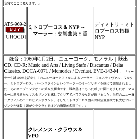
音質でここに甦ります。』
＃ＣＤショップ・カデンツァ独自翻訳・編
集・製作のため、無断転載・使用は堅くお断
り致します
ATS-969-2
ディミトリ・ミト
ミトロプーロス＆ NYP ～
ロプーロス指揮
マーラー
：交響曲第５番
[UHQCD]
NYP
＃ＣＤショップ・カデンツァ独自翻訳・編
集・製作のため、無断転載・使用は堅くお断
り致します
録音：1960年1月2日、ニューヨーク、モノラル｜既出
CD, CD-R: Music and Arts / Living Stafe / Discantus / Delta
Classics, DCCA-0071 / Memories / Everlast, EVE-143-M 。
『マー
ラー生誕100年を記念してのニューヨークフィルによるマーラー・フェスティヴァル。ワルタ
ー、ミトロプーロス、バーンスタインというマーラーのオーソリティを揃えて開催されまし
た。そのオープニングがこの第５交響曲です。既出盤はこもった感じに聞こえましたが、マス
ターに遡り新たなマスタリングを施してクリアでパワフルな音が甦りました。当時のニューヨ
ークフィルのヨーロピアンサウンド。そしてミトロプーロス固有の肺活量膨大で長大なフレー
ジングが炸裂！頭がクラクラするほどの衝撃的名演です。』
＃ＣＤショップ・カデンツァ独自翻訳・編
集・製作のため、無断転載・使用は堅くお断
り致します
クレメンス・クラウス＆
VPO