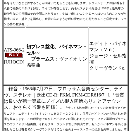
ルを冷たいなどと評することが間違いであることを証明します。ドヴォルザークの第8番も十
八番で複数のスタジオ録音、ライヴが存在します。高名なスタジオ録音は1958年と最晩年の
1970年なので当盤はその中間にあたります。やはり厳しいコントロールはいつものことながら
物凄い迫力、盛上りを演出し、金管の矢のような鋭い音色にも心打たれること必定です。ファ
ン必携の名演奏。』
＃ＣＤショップ・カデンツァ独自翻訳・編
集・製作のため、無断転載・使用は堅くお断
り致します
エディト・パイネ
初プレス盤化、パイネマン +
マン（Ｖｎ）
ATS-966-2
セル～
ジョージ・セル指
ブラームス
：ヴァイオリン
[UHQCD]
揮
協奏曲
クリーヴランドo.
＃ＣＤショップ・カデンツァ独自翻訳・編
集・製作のため、無断転載・使用は堅くお断
り致します
録音：1968年7月27日、ブロッサム音楽センター、ライ
ヴ、ステレオ｜既出CD-R: FKM, FKM-CDR616/7 〔『音質
は良いが第一楽章にノイズの混入箇所あり』とアナウン
ス、おそらく当盤も同様〕。
『惜しくも昨年没したドイツの名女流ヴァイオ
リニスト、エディト・パイネマン（１９３７～２０２３）。生前のパイネマンから託された音
源を発表します。この録音はセルからパイネマンに譲られたものです。ファン垂涎のブラーム
スのヴァイオリン協奏曲。それもクリーヴランド管との共演です。セルがパイネマンを高く評
価したことは有名でクリーヴランドだけでなく他のオーケストラへの出演も先導しました。清