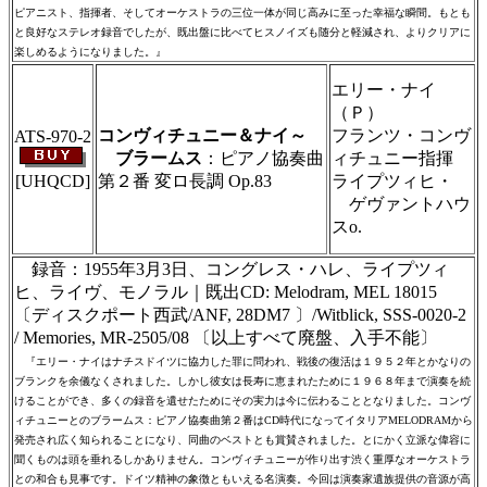
ピアニスト、指揮者、そしてオーケストラの三位一体が同じ高みに至った幸福な瞬間。もとも
と良好なステレオ録音でしたが、既出盤に比べてヒスノイズも随分と軽減され、よりクリアに
楽しめるようになりました。』
＃ＣＤショップ・カデンツァ独自翻訳・編
エリー・ナイ
集・製作のため、無断転載・使用は堅くお断
（Ｐ）
り致します
コンヴィチュニー＆ナイ～
フランツ・コンヴ
ATS-970-2
ブラームス
：ピアノ協奏曲
ィチュニー指揮
[UHQCD]
第２番 変ロ長調 Op.83
ライプツィヒ・
ゲヴァントハウ
＃ＣＤショップ・カデンツァ独自翻訳・編
スo.
集・製作のため、無断転載・使用は堅くお断
り致します
録音：1955年3月3日、コングレス・ハレ、ライプツィ
ヒ、ライヴ、モノラル｜既出CD: Melodram, MEL 18015
〔ディスクポート西武/ANF, 28DM7 〕/Witblick,
SSS-0020-2
/ Memories, MR-2505/08 〔以上すべて廃盤、入手不能〕
『エリー・ナイはナチスドイツに協力した罪に問われ、戦後の復活は１９５２年とかなりの
ブランクを余儀なくされました。しかし彼女は長寿に恵まれたために１９６８年まで演奏を続
けることができ、多くの録音を遺せたためにその実力は今に伝わることとなりました。コンヴ
ィチュニーとのブラームス：ピアノ協奏曲第２番はCD時代になってイタリアMELODRAMから
発売され広く知られることになり、同曲のベストとも賞賛されました。とにかく立派な偉容に
聞くものは頭を垂れるしかありません。コンヴィチュニーが作り出す渋く重厚なオーケストラ
との和合も見事です。ドイツ精神の象徴ともいえる名演奏。今回は演奏家遺族提供の音源が高