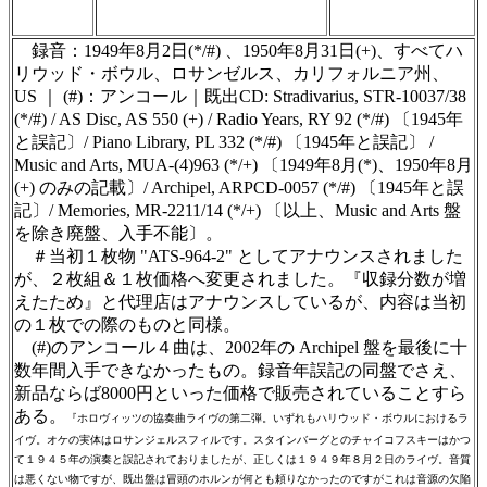
集・製作のため、無断転載・使用は堅くお断
り致します
録音：1949年8月2日(*/#) 、1950年8月31日(+)、すべてハ
リウッド・ボウル、ロサンゼルス、カリフォルニア州、
US ｜ (#)：アンコール｜既出CD: Stradivarius, STR-10037/38
(*/#) / AS Disc, AS 550 (+) / Radio Years, RY 92 (*/#) 〔1945年
と誤記〕/ Piano Library, PL 332 (*/#) 〔1945年と誤記〕 /
Music and Arts, MUA-(4)963 (*/+) 〔1949年8月(*)、1950年8月
(+) のみの記載〕/ Archipel, ARPCD-0057 (*/#) 〔1945年と誤
記〕/ Memories, MR-2211/14 (*/+) 〔以上、Music and Arts 盤
を除き廃盤、入手不能〕。
＃当初１枚物 "
ATS-964-2
" としてアナウンスされました
が、２枚組＆１枚価格へ変更されました。『収録分数が増
えたため』と代理店はアナウンスしているが、内容は当初
の１枚での際のものと同様。
(#)のアンコール４曲は、2002年の Archipel 盤を最後に十
数年間入手できなかったもの。録音年誤記の同盤でさえ、
新品ならば8000円といった価格で販売されていることすら
ある。
『ホロヴィッツの協奏曲ライヴの第二弾。いずれもハリウッド・ボウルにおけるラ
イヴ。オケの実体はロサンジェルスフィルです。スタインバーグとのチャイコフスキーはかつ
て１９４５年の演奏と誤記されておりましたが、正しくは１９４９年８月２日のライヴ。音質
は悪くない物ですが、既出盤は冒頭のホルンが何とも頼りなかったのですがこれは音源の欠陥