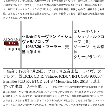
て古巣のボストン響に登壇。真夏のバークシャー音楽祭ライヴです。当時のボストン響は隅か
ら隅までフレンチ・サウンド。ホルンや木管の音色の個性と味わいが深く、興味が尽きませ
ん。巨匠のオーケストラ・ドライヴは野太く、緩急取り混ぜた豪快なもので、盛り上がりも凄
絶。とても亡くなる２年前とは思えません。ステレオ録音でもあり、音質もかなり改善されヒ
スノイズも減っております。』
＃ＣＤショップ・カデンツァ独自翻訳・編
集・製作のため、無断転載・使用は堅くお断
エリーザベト・
り致します
セル＆クリーヴランド + シュ
シュヴァルツコ
ATS-973-2
ヴァルツコップ
ップ（Ｓ）
1968.7.26 ～マーラー
：交
ジョージ・セル指
[UHQCD]
響曲第４番
揮
クリーヴランドo.
＃ＣＤショップ・カデンツァ独自翻訳・編
集・製作のため、無断転載・使用は堅くお断
り致します
録音：1968年7月26日、ブロッサム音楽祭、ライヴ、ス
テレオ。既出CD, CD-R: Virtuoso [CD],
VIRTUOSO-93020
/
Eternities [CD-R], ETCD-261-S / Memories, MR-2613 〔以上、
すべて廃盤、入手不能〕。
『セルがマーラーの交響曲の中で最も愛奏したの
がこの第4番。かなり旋律を追い詰めていくスリリングな演奏で、セルが本来持っている苛烈
な情熱をぶつけた名演です。第3楽章は20分近くもかけてかなり陶酔的情緒纏綿に歌い上げて
おります。スタジオ録音はジュディス・ラスキンがソロでしたが、こちらは名花シュヴァルツ
コップとの共演というのがそそられます。名歌手だけにワルターとの演奏とはまるで違う表現