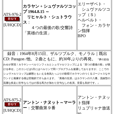
り致します
エリーザベト・
カラヤン + シュヴァルツコッ
シュヴァルツコ
プ 1964.8.15 ～
ATS-976-2
ップ（Ｓ）
リヒャルト・シュトラウ
ヘルベルト・
ス
：
[UHQCD]
フォン・カラヤ
４つの最後の歌/交響詩
ン指揮
「英雄の生涯」
BPO
＃ＣＤショップ・カデンツァ独自翻訳・編
集・製作のため、無断転載・使用は堅くお断
り致します
録音：1964年8月15日、ザルツブルク、モノラル｜既出
CD: Paragon /他。２曲ともに、約30年ぶりの再発。
『夢の顔合
わせが実現！カラヤン＋ベルリンフィルとシュヴァルツコップによる「四つの最後の歌」が聴
ける幸せ。このコンビは5月にはベルリンで同一プログラムを披露しておりますが、ここでの
シュヴァルツコップは媚態ともいえる色気たっぷりの歌唱でカラヤンのつくるゴージャスなサ
ウンドと抱擁する様は官能的ですらあります。「英雄の生涯」はカラヤンの十八番。流線型の
流麗な疾走に壮年ならではの漲る馬力が加わり文句なしの名演。音質も良好です。』
＃ＣＤショップ・カデンツァ独自翻訳・編
集・製作のため、無断転載・使用は堅くお断
アントン・ナヌッ
り致します
ATS-975-2
アントン・ナヌット～マーラ
ト指揮
ー
：交響曲第９番
リュブリャナ放送
[UHQCD]
so.
＃ＣＤショップ・カデンツァ独自翻訳・編