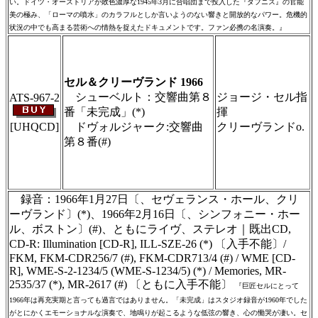
い。ドイツ・オーストリアが敗色濃厚な1945年3月に合唱団まで投入した『ダフニス』の官能
美の極み、「ローマの噴水」のカラフルとしか言いようのない響きと開放的なパワー。危機的
状況の中でも高まる芸術への情熱を捉えたドキュメントです。ファン必携の名演奏。』
＃ＣＤショップ・カデンツァ独自翻訳・編
集・製作のため、無断転載・使用は堅くお断
り致します
セル＆クリーヴランド 1966
シューベルト：交響曲第８
ジョージ・セル指
ATS-967-2
番「未完成」(*)
揮
[UHQCD]
ドヴォルジャーク:交響曲
クリーヴランドo.
第８番(#)
＃ＣＤショップ・カデンツァ独自翻訳・編
集・製作のため、無断転載・使用は堅くお断
り致します
録音：1966年1月27日〔、セヴェランス・ホール、クリ
ーヴランド〕(*)、1966年2月16日〔、シンフォニー・ホー
ル、ボストン〕(#)、ともにライヴ、ステレオ｜既出CD,
CD-R: Illumination [CD-R], ILL-SZE-26 (*) 〔入手不能〕/
FKM, FKM-CDR256/7 (#), FKM-CDR713/4 (#) / WME [CD-
R], WME-S-2-1234/5 (WME-S-1234/5) (*) / Memories, MR-
2535/37 (*), MR-2617 (#) 〔ともに入手不能〕
『巨匠セルにとって
1966年は再充実期と言っても過言ではありません。「未完成」はスタジオ録音が1960年でした
がとにかくエモーショナルな演奏で、地鳴りが起こるような低弦の響き、心の慟哭が凄い。セ