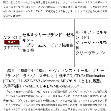
間で、どこかワルツのような瀟洒な趣きがあります。ソリストのペギー・スミス（ペギー・ス
ミス・スケイラー）はマルティノンのお気に入りでシカゴ出身。度々共演し、シカゴでもオネ
ゲルの「火刑台のジャンヌ・ダルク」で絶賛をうけております。ヒスノイズがあるものの良好
なステレオ録音。
＃ＣＤショップ・カデンツァ独自翻訳・編
集・製作のため、無断転載・使用は堅くお断
り致します
ルドルフ・ゼルキ
セル＆クリーヴランド + ゼル
ン（Ｐ）
ATS-971-2
キン～
ジョージ・セル指
ブラームス
：ピアノ協奏曲
[UHQCD]
揮
第１番
クリーヴランドo.
＃ＣＤショップ・カデンツァ独自翻訳・編
集・製作のため、無断転載・使用は堅くお断
り致します
録音：1968年4月18日、セヴェランス・ホール、クリー
ヴランド、ライヴ、ステレオ｜既出CD, CD-R: Illumination
[CD-R], ILL-SZE-22/3 / Memories, MR-2619 〔ともに廃盤、
入手不能〕/ WME [CD-R], WME-S/M-1333/4 。
『セル＋ゼルキンの黄金コンビ。セッション録音の前日のライヴ。ホロヴィッツの狂気に対
してゼルキンが誠実な熱情ともいえる一点一画を疎かにせず、そのまま高揚と興奮に持ち込む
稀有のピアノズムです。セルは自らが優れたピアニストだっただけにソリストにはうるさく接
したそうですが、セルとはガブリ四つの力相撲を聞かせてくれます。全員興奮状態故にどうし
てもテンポがアップするもののその都度もとに戻す、また早まるといったスリリングな名演。