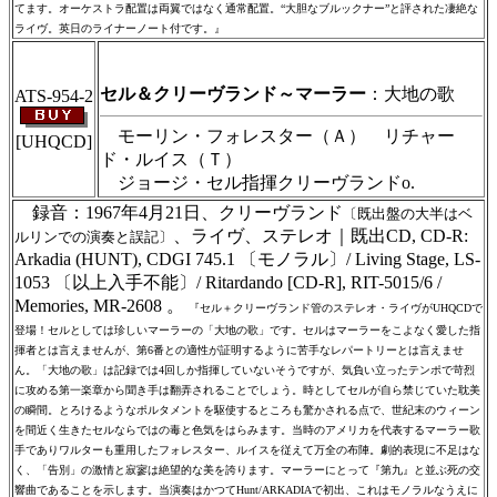
てます。オーケストラ配置は両翼ではなく通常配置。“大胆なブルックナー”と評された凄絶な
ライヴ。英日のライナーノート付です。』
＃ＣＤショップ・カデンツァ独自翻訳・編集・製作のため、無断転載・使用
は堅くお断り致します
セル＆クリーヴランド～マーラー
：大地の歌
ATS-954-2
モーリン・フォレスター（Ａ） リチャー
[UHQCD]
ド・ルイス（Ｔ）
ジョージ・セル指揮クリーヴランドo.
録音：1967年4月21日、クリーヴランド
〔既出盤の大半はベ
、ライヴ、ステレオ｜既出CD, CD-R:
ルリンでの演奏と誤記〕
Arkadia (HUNT), CDGI 745.1 〔モノラル〕/ Living Stage, LS-
1053 〔以上入手不能〕/ Ritardando [CD-R], RIT-5015/6 /
Memories, MR-2608 。
『セル＋クリーヴランド管のステレオ・ライヴがUHQCDで
登場！セルとしては珍しいマーラーの「大地の歌」です。セルはマーラーをこよなく愛した指
揮者とは言えませんが、第6番との適性が証明するように苦手なレパートリーとは言えませ
ん。「大地の歌」は記録では4回しか指揮していないそうですが、気負い立ったテンポで苛烈
に攻める第一楽章から聞き手は翻弄されることでしょう。時としてセルが自ら禁じていた耽美
の瞬間。とろけるようなポルタメントを駆使するところも驚かされる点で、世紀末のウィーン
を間近く生きたセルならではの毒と色気をはらみます。当時のアメリカを代表するマーラー歌
手でありワルターも重用したフォレスター、ルイスを従えて万全の布陣。劇的表現に不足はな
く、「告別」の激情と寂寥は絶望的な美を誇ります。マーラーにとって『第九』と並ぶ死の交
響曲であることを示します。当演奏はかつてHunt/ARKADIAで初出、これはモノラルなうえに