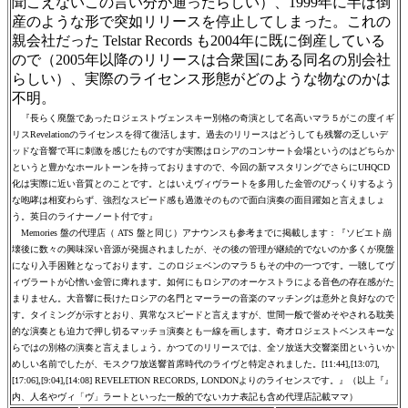
聞こえないこの言い分が通ったらしい）、1999年に半ば倒
産のような形で突如リリースを停止してしまった。これの
親会社だった Telstar Records も2004年に既に倒産している
ので（2005年以降のリリースは合衆国にある同名の別会社
らしい）、実際のライセンス形態がどのような物なのかは
不明。
『長らく廃盤であったロジェストヴェンスキー別格の奇演として名高いマラ５がこの度イギ
リスRevelationのライセンスを得て復活します。過去のリリースはどうしても残響の乏しいデ
ッドな音響で耳に刺激を感じたものですが実際はロシアのコンサート会場というのはどちらか
というと豊かなホールトーンを持っておりますので、今回の新マスタリングでさらにUHQCD
化は実際に近い音質とのことです。とはいえヴィヴラートを多用した金管のびっくりするよう
な咆哮は相変わらず、強烈なスピード感も過激そのもので面白演奏の面目躍如と言えましょ
う。英日のライナーノート付です』
Memories 盤の代理店（ ATS 盤と同じ）アナウンスも参考までに掲載します：『ソビエト崩
壊後に数々の興味深い音源が発掘されましたが、その後の管理が継続的でないのか多くが廃盤
になり入手困難となっております。このロジェベンのマラ５もその中の一つです。一聴してヴ
ィヴラートが心憎い金管に痺れます。如何にもロシアのオーケストラによる音色の存在感がた
まりません。大音響に長けたロシアの名門とマーラーの音楽のマッチングは意外と良好なので
す。タイミングが示すとおり、異常なスピードと言えますが、世間一般で誉めそやされる耽美
的な演奏とも迫力で押し切るマッチョ演奏とも一線を画します。奇才ロジェストベンスキーな
らではの別格の演奏と言えましょう。かつてのリリースでは、全ソ放送大交響楽団といういか
めしい名前でしたが、モスクワ放送響首席時代のライヴと特定されました。[11:44],[13:07],
[17:06],[9:04],[14:08] REVELETION RECORDS, LONDONよりのライセンスです。』（以上『』
内、人名やヴィ「ヴ」ラートといった一般的でないカナ表記も含め代理店記載ママ）