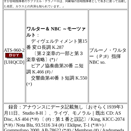
すが合唱指揮者のラファエル・テラノーロは、同劇場の合唱指揮者として長きに渡って活躍し
た名匠。カラスとの共演も知られています。』
＃ＣＤショップ・カデンツァ独自翻訳・編
集・製作のため、無断転載・使用は堅くお断
り致します
ワルター＆ NBC ～モーツァ
ルト
：
ディヴェルティメント第15
番 変ロ長調 K.287
ATS-960-2
ブルーノ・ワルタ
〔第２楽章の一部と第３
ー（Ｐ;#）指揮
楽章省略〕(*) /
[UHQCD]
NBC so.
ピアノ協奏曲第20番 ニ短
調 K.466 (#) /
交響曲第40番 ト短調 K.550
(+)
＃ＣＤショップ・カデンツァ独自翻訳・編
集・製作のため、無断転載・使用は堅くお断
り致します
録音：アナウンスにデータ記載無し〔おそらく1939年3
月11日、Studio 8-H 〕、ライヴ、モノラル｜既出 CD: AS
Disc, AS 404 (*/#) 〔 (#)：第１番と誤記〕/ King, KICC-2074
(*/#) / Nota Blu, 93.5116 3/4 (#) / Eklipse, T-1 (*/#/+) /
Grammofono 2000, AB-78622 (*/#) / Membran (#) / Andromeda,