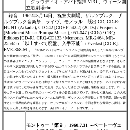
クラウディオ・アバド指揮 VPO 、ウィーン国
立歌劇場cho.
録音：1965年8月14日、祝祭大劇場、ザルツブルク、ザ
ルツブルク音楽祭、ライヴ、モノラル｜既出 CD, CD-R:
HUNT (Arkadia), CD 542 [CDHP 542.2] (2CDs) / Frequenz
(Moviment Musica/Europa Musica), 051-047 (3CDs) / CRQ
Editions [CD-R], CRQ-CD133 / Memories, MR-2464, MR-
2554/55 〔以上すべて廃盤、入手不能〕/ Everlast [CD-R],
EVE-368-M 。
『32歳のアバドがウィーンフィルと初共演を果たした1965年ザルツブ
ルク音楽祭における「復活」。1963年ミトロプーロス国際指揮者コンクールで優勝（もう一人
の優勝者はズデニェク・コシュラー）し、ニューヨークフィルの副指揮者となります。さらに
ベルリン放送響に客演したアバドを聞いたカラヤンがザルツブルク音楽祭にアバドを推薦。曲
目はバーンスタインのアシスタントとして学んだ「復活」を選びました。後年アバドにとって
この曲は十八番となりましたが、最も燃えた演奏がこのライヴと言って過言ではありません。
曲者揃いのウィーンフィルとは曲頭こそ様子見でギクシャクと始まりますが、アバドが歌わせ
れば歌う程にしなやかさを増して全員一丸となった凄まじい高揚と感動を保証します。ローカ
ルカラーを遺していた時代のウィーンフィルの音色は鄙びていて、懐かしく魅力的。この大成
功でアバドは翌年にはベルリンフィルに初登場、ザルツブルク音楽祭にも再度登場。新たな覇
者として世界的名声を獲得します。オリジナルがモノラルで、今回は新たな音源から復刻。音
域も広く美しい響きを楽しめます。英日のライナーノート付です。 』
＃ＣＤショップ・カデンツァ独自翻訳・編集・製作のため、無断転載・使用
は堅くお断り致します
モントゥー「第９」 1960.7.31 ～ベートーヴェ