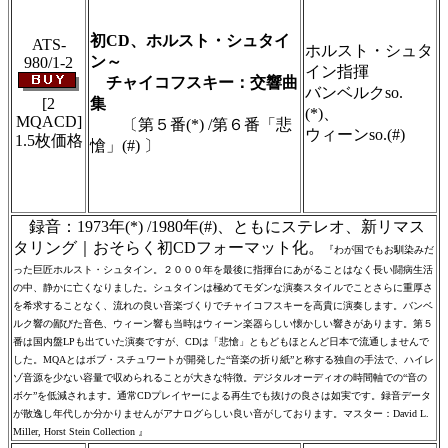
集・製作のため、無断転載・使用は堅くお断
り致します
初CD、ホルスト・シュタイ
ATS-
ホルスト・シュタ
ン～
980/1-2
イン指揮
チャイコフスキー：交響曲
バンベルクso.
[2
集
(*)、
MQACD]
〔第５番(*) /第６番「悲
ウィーンso.(#)
1.5枚価格
愴」(#) 〕
＃ＣＤショップ・カデンツァ独自翻訳・編
集・製作のため、無断転載・使用は堅くお断
り致します
録音：1973年(*) /1980年(#)、ともにステレオ、新リマス
タリング｜おそらく初CDフォーマット化。
『わが国でもお馴染みだ
った巨匠ホルスト・シュタイン。２０００年を最後に指揮台にあがることはなく長い闘病生活
の中、静かに亡くなりました。シュタインは極めてモダンな演奏スタイルでことさらに重厚さ
を希求することなく、流れの良い音楽づくりでチャイコフスキーを高貴に演奏します。バンベ
ルク響の鄙びた音色、ウィーン響も当時はウィーン楽器らしい懐かしい響きがあります。第５
番は国内盤LPも出ていた演奏ですが、CDは「悲愴」ともどもほとんど日本で流通しませんで
した。MQAとはボブ・スチュワートが開発した“音楽の折り紙”と称する独自の手法で、ハイレ
ゾ音源を少ない容量で収められることが大きな特徴。デジタルオーディオの時間軸での“音の
ボケ”を低減されます。通常CDプレイヤーによる再生でも抜けの良さは如実です。録音データ
が散逸し年代しか分かりませんがアナログらしい良い音がしております。マスター：David L.
Miller, Horst Stein Collection 』