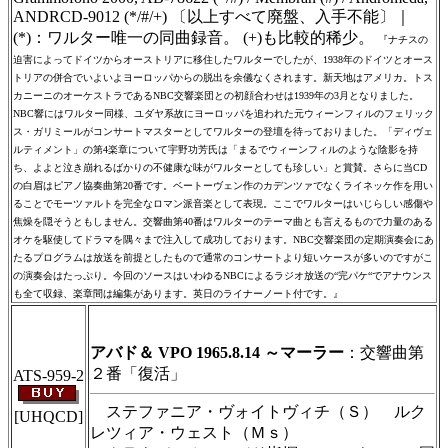
ANDRCD-9012 (*/#/+) 〔以上すべて廃盤、入手不能〕｜
(*)：ワルター唯一の同曲録音。 (+)も比較的稀少。
『ナチスの
迫害によってドイツからオーストリアに移住したワルターでしたが、1938年のドイツとオース
トリアの併合でいよいよヨーロッパからの脱出を余儀なくされます。新天地はアメリカ。トス
カニーニのオーケストラであるNBC交響楽団との初顔合わせは1939年の3月となりました。
NBC響にはワルター同様、ユダヤ系故にヨーロッパを追われた元ウィーンフィルのフェリック
ス・ガリミールがコンサートマスターとしてワルターの登壇を待っておりました。「ディヴェ
ルティメント」の第4楽章について宇野功芳氏は「まるでウィーンフィルのような陰影を持
ち、よよと泣き崩れるばかりの不健康な味がワルターとしても珍しい」と賞賛。さらに当CD
の白眉はピアノ協奏曲第20番です。ベートーヴェン作のカデンツァでなくライネッケ作を用い
ることでモーツァルトを完全なロマン派音楽として表現。ここでワルターはいじらしい感傷や
焦燥を隠そうともしません。交響曲第40番はワルターのテーマ曲とも言えるもので力量のある
オケを駆使してドラマを隅々まで注入して成功しております。NBC交響楽団の定期演奏会にあ
たるプログラムは放送を前提としたもので通常のコンサートより短いケースが多いのですがこ
の演奏会はたっぷり。今回のソースはいわゆるNBCによるラジオ放送の“完パケ“でアナウンス
も全て収録、楽章間は編集があります。英日のライナーノート付です。』
＃ＣＤショップ・カデンツァ独自翻訳・編集・製作のため、無断転載・使用
は堅くお断り致します
アバド＆ VPO 1965.8.14 ～マーラー
：交響曲第
２番「復活」
ATS-959-2
ステファニア・ヴォイトヴィチ（Ｓ） ルク
[UHQCD]
レツィア・ウェスト（Ｍｓ）