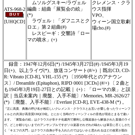
ムソルグスキー/ラヴェル
クレメンス・クラ
編曲：組曲「展覧会の絵」
ウス指揮
ATS-968-2
(*)
VPO、
ラヴェル：「ダフニスとク
[UHQCD]
ウィーン国立歌劇
ロエ」第２組曲(#)
場cho.(#)
レスピーギ：交響詩「ロー
マの噴水」(+)
＃ＣＤショップ・カデンツァ独自翻訳・編
集・製作のため、無断転載・使用は堅くお断
り致します
録音：1947年12月6日(*) /1945年3月27日(#) /1945年3月19
日(+)、以上ライヴ(*)、放送コンサート(#/+) ｜既出CD, CD-
R: Vibrato [CD-R], VHL-155 (*) 〔1950年代とのアナウン
ス〕/ Dreamlife (Epitaphon), RIPD 0001 [3CDs] (#/+) 〔２曲と
も1945年3月19日-27日との記載｜ (+)：「ローマの泉」と誤
訳｜当店未案内｜廃盤、入手不能〕/ Memories, MR-2626/27
(*) 〔廃盤、入手不能〕/ Everlast [CD-R], EVE-438-M (*) 。
『正に高貴、典雅の呼び名が相応しいクレメンス・クラウスとお互いが愛し合ったウィーンフ
ィルとの共演が高音質UHQCD化。とにかく当時のウィーンフィルの音色が現在とまるで違い
ます。「展覧会の絵」はクラウスが非ナチ化裁判で勝利し公職追放から解放された直後のライ
ヴ。どこか頼りないまでのアンサンブルですがソロ楽器それぞれの味わいは筆舌に尽くしがた
く「キエフの大門」はクラウス自身が手を入れたのではないかと思われるほどの改変が面白