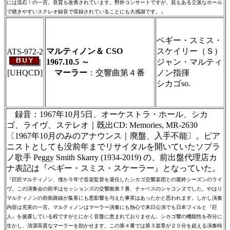
には流石！の一言。音質も改善されています。野外コンサートですが、庇もある立派なホール
で聴きやすいステレオ録音で収録されていることにも大感謝です。』
＃ＣＤショップ・カデンツァ独自翻訳・編
集・製作のため、無断転載・使用は堅くお断
ペギー・スミス・
り致します
マルティノン＆ CSO
スケイリー（Ｓ）
ATS-972-2
1967.10.5 ～
ジャン・マルティ
[UHQCD]
マーラー
：交響曲第４番
ノン指揮
シカゴso.
＃ＣＤショップ・カデンツァ独自翻訳・編
集・製作のため、無断転載・使用は堅くお断
り致します
録音：1967年10月5日、オーケストラ・ホール、シカ
ゴ、ライヴ、ステレオ｜既出CD: Memories, MR-2630
〔1967年10月のみのアナウンス｜廃盤、入手不能〕。ピア
ニストとしても没前年までリサイタルを開いていたソプラ
ノ歌手 Peggy Smith Skarry (1934-2019) の、前出盤代理店カ
ナ表記は『ペギー・スミス・スケーラー』となっていた。
『巨匠マルティノン、僅か５年で音楽監督を退任したシカゴ交響楽団との最終シーズンのライ
ヴ。この演奏会の前半はセッションズの交響曲第７番、チャベスのシャコンヌでした。やはり
マルティノンの前衛路線が集客にも悪影響を与えた事実はあったかと思われます。しかし演奏
内容は充実の一言。マルティノンはマーラー演奏にも熱心で来日公演でも日本フィルと『巨
人』を披露している程ですがとにかく音盤に恵まれておりません。シカゴ響の機能性を存分に
生かし、清潔高貴なマーラーを効かせます。この第４番では第３楽章が２０分を超える演奏時