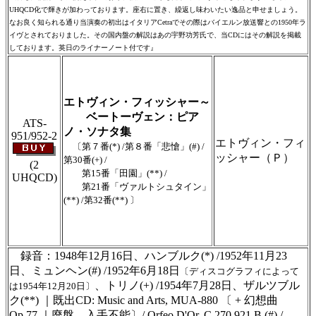
UHQCD化で輝きが加わっております。座右に置き、繰返し味わいたい逸品と申せましょう。
なお良く知られる通り当演奏の初出はイタリアCetraでその際はバイエルン放送響との1950年ラ
イヴとされておりました。その国内盤の解説はあの宇野功芳氏で、当CDにはその解説を掲載
しております。英日のライナーノート付です』
＃ＣＤショップ・カデンツァ独自翻訳・編
集・製作のため、無断転載・使用は堅くお断
り致します
エトヴィン・フィッシャー～
ベートーヴェン：ピア
ATS-
ノ・ソナタ集
951/952-2
エトヴィン・フィ
〔第７番(*) /第８番「悲愴」(#) /
ッシャー（Ｐ）
第30番(+) /
(2
第15番「田園」(**) /
UHQCD)
第21番「ヴァルトシュタイン」
(**) /第32番(**) 〕
＃ＣＤショップ・カデンツァ独自翻訳・編
集・製作のため、無断転載・使用は堅くお断
り致します
録音：1948年12月16日、ハンブルク(*) /1952年11月23
日、ミュンヘン(#) /1952年6月18日
〔ディスコグラフィによって
、トリノ(+) /1954年7月28日、ザルツブル
は1954年12月20日〕
ク(**) ｜既出CD: Music and Arts, MUA-880 〔 + 幻想曲
Op.77 ｜廃盤、入手不能〕/ Orfeo D'Or, C 270 921 B (#) /