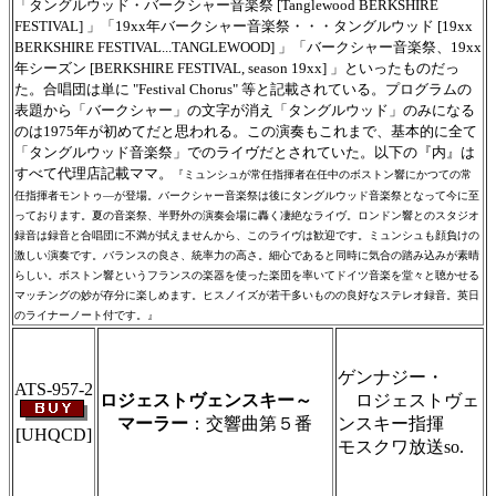
「タングルウッド・バークシャー音楽祭 [Tanglewood BERKSHIRE
FESTIVAL] 」「19xx年バークシャー音楽祭・・・タングルウッド [19xx
BERKSHIRE FESTIVAL...TANGLEWOOD] 」「バークシャー音楽祭、19xx
年シーズン [BERKSHIRE FESTIVAL, season 19xx] 」といったものだっ
た。合唱団は単に "Festival Chorus" 等と記載されている。プログラムの
表題から「バークシャー」の文字が消え「タングルウッド」のみになる
のは1975年が初めてだと思われる。この演奏もこれまで、基本的に全て
「タングルウッド音楽祭」でのライヴだとされていた。以下の『内』は
すべて代理店記載ママ。
『ミュンシュが常任指揮者在任中のボストン響にかつての常
任指揮者モントゥ―が登場。バークシャー音楽祭は後にタングルウッド音楽祭となって今に至
っております。夏の音楽祭、半野外の演奏会場に轟く凄絶なライヴ。ロンドン響とのスタジオ
録音は録音と合唱団に不満が拭えませんから、このライヴは歓迎です。ミュンシュも顔負けの
激しい演奏です。バランスの良さ、統率力の高さ。細心であると同時に気合の踏み込みが素晴
らしい。ボストン響というフランスの楽器を使った楽団を率いてドイツ音楽を堂々と聴かせる
マッチングの妙が存分に楽しめます。ヒスノイズが若干多いものの良好なステレオ録音。英日
のライナーノート付です。』
＃ＣＤショップ・カデンツァ独自翻訳・編
集・製作のため、無断転載・使用は堅くお断
ゲンナジー・
り致します
ATS-957-2
ロジェストヴェンスキー～
ロジェストヴェ
マーラー
：交響曲第５番
ンスキー指揮
[UHQCD]
モスクワ放送so.
＃ＣＤショップ・カデンツァ独自翻訳・編
集・製作のため、無断転載・使用は堅くお断
り致します