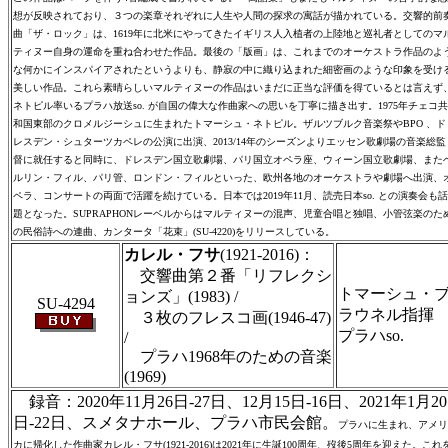
想が反映されており、３つの楽章それぞれに人生や人間の探求の寓話が描かれている。交響的前
曲「ザ・ロック」は、1619年に北米にやってきたイギリス人入植者の上陸地と巡礼者としてのマ
ティヌー自身の運命を重ね合わせた作品。最後の「版画」は、これまでのオーケストラ作品のよ
な何かにインスパイアされたというよりも、静寂の中に織り込まれた細密画のような印象を受け
美しい作品。これら素晴らしいマルティヌーの作品はいまだに正当な評価を得ているとは言えず
ネトピル率いるプラハ放送so. が自国の偉大な作曲家への思いを丁寧に描き出す。1975年チェコ共
和国東部のクロメルジーシュに生まれたトマーシュ・ネトピル。ザルツブルク音楽祭やBPO 、ド
レスデン・シュターツカペレの公演に出演、2013/14年のシーズンよりエッセン歌劇場の音楽総監
督に就任すると同時に、ドレスデン国立歌劇場、パリ国立オペラ座、ウィーン国立歌劇場、また
ルリン・フィル、パリ管、ロンドン・フィルといった、欧州各地のオーケストラや劇場へ出演、
ペラ、コンサートの両面で活躍を続けている。日本では2019年11月、読売日本so. との演奏会も話
題となった。SUPRAPHONレーベルからはマルティヌーの混声、児童合唱と独唱、小管弦楽のた
の民俗詩への連曲、カンタータ「花束」(SU-4220)をリリースしている。
カレル・フサ
(1921-2016)：
交響曲第２番「リフレクシ
トマーシュ・
ョンズ」(1983) /
SU-4294
ラウネル指揮
３枚のフレスコ画(1946-47)
プラハso.
/
プラハ1968年のための音楽
(1969)
録音：2020年11月26日-27日、12月15日-16日、2021年1月20
日-22日、スメタナホール、プラハ市民会館。
プラハに生まれ、アメリ
カに帰化した作曲家カレル・フサ(1921-2016)は2021年に生誕100周年、歿後5周年を迎えた。これ