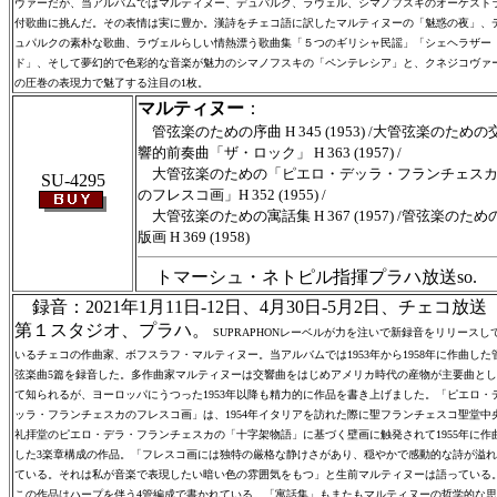
ヴァーだが、当アルバムではマルティヌー、デュパルク、ラヴェル、シマノフスキのオーケスト
付歌曲に挑んだ。その表情は実に豊か。漢詩をチェコ語に訳したマルティヌーの「魅惑の夜」、
ュパルクの素朴な歌曲、ラヴェルらしい情熱漂う歌曲集「５つのギリシャ民謡」「シェヘラザー
ド」、そして夢幻的で色彩的な音楽が魅力のシマノフスキの「ペンテレシア」と、クネジコヴァ
の圧巻の表現力で魅了する注目の1枚。
マルティヌー
：
管弦楽のための序曲 H 345 (1953) /大管弦楽のための
響的前奏曲「ザ・ロック」 H 363 (1957) /
大管弦楽のための「ピエロ・デッラ・フランチェス
SU-4295
のフレスコ画」H 352 (1955) /
大管弦楽のための寓話集 H 367 (1957) /管弦楽のため
版画 H 369 (1958)
トマーシュ・ネトピル指揮プラハ放送so.
録音：2021年1月11日-12日、4月30日-5月2日、チェコ放送
第１スタジオ、プラハ。
SUPRAPHONレーベルが力を注いで新録音をリリースし
いるチェコの作曲家、ボフスラフ・マルティヌー。当アルバムでは1953年から1958年に作曲した
弦楽曲5篇を録音した。多作曲家マルティヌーは交響曲をはじめアメリカ時代の産物が主要曲とし
て知られるが、ヨーロッパにうつった1953年以降も精力的に作品を書き上げました。「ピエロ・
ッラ・フランチェスカのフレスコ画」は、1954年イタリアを訪れた際に聖フランチェスコ聖堂中
礼拝堂のピエロ・デラ・フランチェスカの「十字架物語」に基づく壁画に触発されて1955年に作
した3楽章構成の作品。「フレスコ画には独特の厳格な静けさがあり、穏やかで感動的な詩が溢れ
ている。それは私が音楽で表現したい暗い色の雰囲気をもつ」と生前マルティヌーは語っている
この作品はハープを伴う4管編成で書かれている。「寓話集」もまたもマルティヌーの哲学的な思