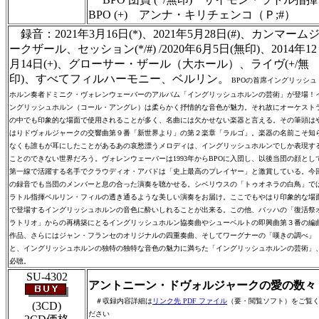
BPO (+) アンナ・キリチェンコ（Ｐ;#）
録音：2021年3月16日(*)、2021年5月28日(#)、カンマーム
ークザール、セッション(*/#) /2020年6月5日(無印)、2014年12
月14日(+)、グローサー・ザール（大ホール）、ライヴ(+/無
印)、すべてフィルハーモニー、ベルリン。
BPOの首席イングリッシュ
ホルン奏者ドミニク・ヴォレンウェーバーのアルバム「イングリッシュホルンの芸術」が登場！
ングリッシュホルン（コール・アングレ）は柔らかく抒情的な音色が魅力。それ故にオーケスト
の中でも印象的な場面で使用されることが多く、名曲には欠かせない楽器と言える。その筆頭は
はりドヴォルジャークの交響曲第９番「新世界より」の第２楽章「ラルゴ」。楽器の名前こそ知
なくも誰もが耳にしたことがあるあの哀愁漂うメロディは、イングリッシュホルンでしか表現す
ことのできない世界だろう。ヴォレンウェーバーは1993年からBPOに入団し、以後当団の顔とし
第一線で活躍する名手でクラウディオ・アバドは「史上最高のプレイヤー」と激賞している。今
の録音でも当団のメンバーと息の合った演奏を聴かせる。シベリウスの「トゥオネラの白鳥」で
ラトル指揮ベルリン・フィルの透き通るような美しい演奏をお届け。ここでもやはり印象的な場
で登場するイングリッシュホルンの音色に酔いしれることが出来る。この他、バッハの「復活祭
ラトリオ」からの再構築にとるイングリッシュホルン協奏曲やシューベルトの即興曲第３番の編
作品、さらにはジャン・フランセのオリジナルの四重奏曲、そしてワーグナーの「嘆きの調べ」
と、イングリッシュホルンの独特の独特な音色の魅力に満ちた「イングリッシュホルンの芸術」
必聴。
SU-4302
アントニーン・ドヴォルジャークの愛の数々
＃収録内容詳細は
リンク先 PDF ファイル
（要・閲覧ソフト）をご覧
(3CD)
ださい