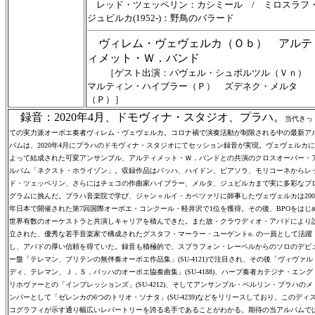
レッド・ツェッペリン：カシミール / ミロスラフ
ジュビルカ(1952-)：野鳥のバラード
ヴィレム・ヴェヴェルカ（Ｏｂ） アルテ
ィメット・Ｗ．バンド
［ゲスト出演：パヴェル・シュポルツル（Ｖｎ
マルティン・ハイブラー（Ｐ） ズデネク・メルタ
（Ｐ）］
録音：2020年4月、ドモヴィナ・スタジオ、プラハ。
当代きっ
ての実力派オーボエ奏者ヴィレム・ヴェヴェルカ。コロナ禍で演奏活動が制限される中の最新ア
バムは、2020年4月にプラハのドモヴィナ・スタジオにてセッション録音が実現。ヴェヴェルカに
よって結成された可変アンサンブル、アルティメット・Ｗ．バンドとの共演のクロスオーバー・
ルバム「ネクスト・ホライゾン」。収録作品はバッハ、ハイドン、ピアソラ、モリコーネからレ
ド・ツェッペリン、さらにはチェコの作曲家ハイブラー、メルタ、ジュビルカまで実に多彩なプ
グラムに挑んだ。プラハ音楽院で学び、ジャン＝ルイ・カペツァリに師事したヴェヴェルカは200
年日本で開催された第7回国際オーボエ・コンクール・軽井沢で1位を獲得。その後、BPOをはじ
世界有数のオーケストラと共演しキャリアを積んできた。また故・クラウディオ・アバドにより
立された、優秀な若手音楽家で構成されたグスタフ・マーラー・ユーゲントo. の一員として活躍
し、アバドの厚い信頼を得ていた。録音も積極的で、スプラフォン・レーベルからのソロのデビ
ー盤「テレマン、ブリテンの無伴奏オーボエ作品集」(SU-4121)で注目され、その後「ヴィヴァル
ディ、テレマン、Ｊ．Ｓ．バッハのオーボエ協奏曲集」(SU-4188)、ハープ奏者カテジナ・エング
リホヴァーとの「インプレッションズ」(SU-4212)、そしてアンサンブル・ベルリン・プラハのメ
ンバーとして「ゼレンカの6つのトリオ・ソナタ」(SU-4239)などをリリースしており、このディ
コグラフィが示す通り幅広いレパートリーを誇る名手であることがわかる。期待の当アルバムで