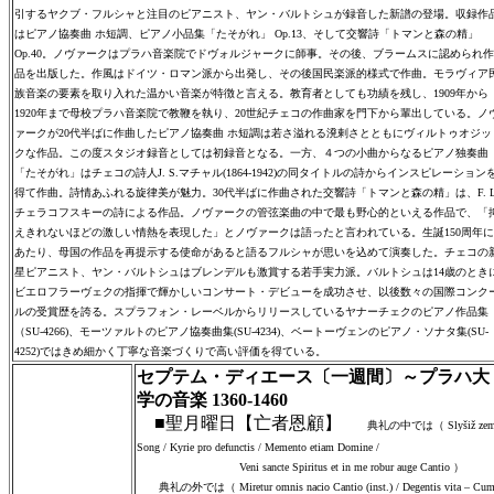
引するヤクブ・フルシャと注目のピアニスト、ヤン・バルトシュが録音した新譜の登場。収録作
はピアノ協奏曲 ホ短調、ピアノ小品集「たそがれ」 Op.13、そして交響詩「トマンと森の精」
Op.40。ノヴァークはプラハ音楽院でドヴォルジャークに師事。その後、ブラームスに認められ作
品を出版した。作風はドイツ・ロマン派から出発し、その後国民楽派的様式で作曲。モラヴィア
族音楽の要素を取り入れた温かい音楽が特徴と言える。教育者としても功績を残し、1909年から
1920年まで母校プラハ音楽院で教鞭を執り、20世紀チェコの作曲家を門下から輩出している。ノ
ァークが20代半ばに作曲したピアノ協奏曲 ホ短調は若さ溢れる溌剌さとともにヴィルトゥオジッ
クな作品。この度スタジオ録音としては初録音となる。一方、４つの小曲からなるピアノ独奏曲
「たそがれ」はチェコの詩人J. S.マチャル(1864-1942)の同タイトルの詩からインスピレーション
得て作曲。詩情あふれる旋律美が魅力。30代半ばに作曲された交響詩「トマンと森の精」は、F. L
チェラコフスキーの詩による作品。ノヴァークの管弦楽曲の中で最も野心的といえる作品で、「
えきれないほどの激しい情熱を表現した」とノヴァークは語ったと言われている。生誕150周年に
あたり、母国の作品を再提示する使命があると語るフルシャが思いを込めて演奏した。チェコの
星ピアニスト、ヤン・バルトシュはブレンデルも激賞する若手実力派。バルトシュは14歳のとき
ビエロフラーヴェクの指揮で輝かしいコンサート・デビューを成功させ、以後数々の国際コンク
ルの受賞歴を誇る。スプラフォン・レーベルからリリースしているヤナーチェクのピアノ作品集
（SU-4266)、モーツァルトのピアノ協奏曲集(SU-4234)、ベートーヴェンのピアノ・ソナタ集(SU-
4252)ではきめ細かく丁寧な音楽づくりで高い評価を得ている。
セプテム・ディエース〔一週間〕～プラハ大
学の音楽 1360-1460
■聖月曜日【亡者恩顧】
典礼の中では（ Slyšiž zem
Song / Kyrie pro defunctis / Memento etiam Domine /
Veni sancte Spiritus et in me robur auge Cantio ）
典礼の外では（ Miretur omnis nacio Cantio (inst.) / Degentis vita – Cu