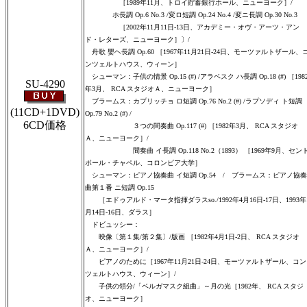
［1989年11月、トロイ貯蓄銀行ホール、ニューヨーク］/
ホ長調 Op.6 No.3 /変ロ短調 Op.24 No.4 /変ニ長調 Op.30 No.3
［2002年11月11日-13日、アカデミー・オヴ・アーツ・アン
ド・レターズ、ニューヨーク］〕/
舟歌 嬰ヘ長調 Op.60 ［1967年11月21日-24日、モーツァルトザール、
ンツェルトハウス、ウィーン］
シューマン：子供の情景 Op.15 (#) /アラベスク ハ長調 Op.18 (#) ［198
SU-4290
年3月、 RCA スタジオＡ、ニューヨーク］
ブラームス：カプリッチョ ロ短調 Op.76 No.2 (#) /ラプソディ ト短調
(11CD+1DVD)
Op.79 No.2 (#) /
6CD価格
３つの間奏曲 Op.117 (#) ［1982年3月、 RCA スタジオ
Ａ、ニューヨーク］/
間奏曲 イ長調 Op.118 No.2（1893） ［1969年9月、セン
ポール・チャペル、コロンビア大学］
シューマン：ピアノ協奏曲 イ短調 Op.54 / ブラームス：ピアノ協奏
曲第１番 ニ短調 Op.15
［エドゥアルド・マータ指揮ダラスso./1992年4月16日-17日、1993年
月14日-16日、ダラス］
ドビュッシー：
映像〔第１集/第２集〕/版画 ［1982年4月1日-2日、 RCA スタジオ
Ａ、ニューヨーク］/
ピアノのために［1967年11月21日-24日、モーツァルトザール、コン
ツェルトハウス、ウィーン］/
子供の領分/「ベルガマスク組曲」～月の光［1982年、 RCA スタジ
オ、ニューヨーク］