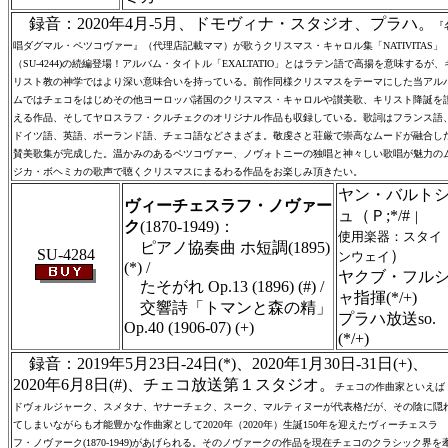
録音：2020年4月-5月、ドモヴィナ・スタジオ、プラハ。
『
唱ダグマル・ペツコヴァー』（代理店記載ママ）が歌うクリスマス・キャロル集「NATIVITAS」
（SU-4244)の続編登場！アルバム・タイトル「EXALTATIO」とはラテン語で高揚を意味するが、
リスト教の神学ではより深い意味合いを持っている。前作同様クリスマスをテーマにした当アル
ムではチェコをはじめその他ヨーロッパ諸国のクリスマス・キャロルや讃美歌、キリスト降誕を
える作品、そしてヤロスラフ・クルチェクのオリジナル作品も収録している。歌詞はフランス語
ドイツ語、英語、ポーランド語、チェコ語などさまざま。敬虔さと荘厳で崇高なムードが融合し
賛美歌集が完成した。温かみのあるペツコヴァー、ノヴォトニーの独唱と神々しい歌唱が魅力の
ジカ・ボヘミカの歌声で聴くクリスマスにまるわる作品をお楽しみ頂きたい。
ヤン・バルト
ヴィーチェスラフ・ノヴァー
ュ（Ｐ;*/#
｜
ク
(1870-1949)：
使用楽器：スタイ
ピアノ協奏曲 ホ短調(1895)
SU-4284
）
ンウェイ
(*) /
ヤクブ・フル
たそがれ Op.13 (1896) (#) /
ャ指揮(*/+)
交響詩「トマンと森の精」
プラハ放送so.
Op.40 (1906-07) (+)
(*/+)
録音：2019年5月23日-24日(*)、2020年1月30日-31日(+)、
2020年6月8日(#)、チェコ放送第１スタジオ。
チェコの作曲家といえば
ドヴォルジャーク、スメタナ、ヤナーチェク、スーク、マルティヌーが代表格だが、その陰に隠
てしまいながらも才能豊かな作曲家として2020年（2020年）生誕150年を迎えたヴィーチェスラ
フ・ノヴァーク(1870-1949)があげられる。そのノヴァークの作品を現在チェコのクラシック界を