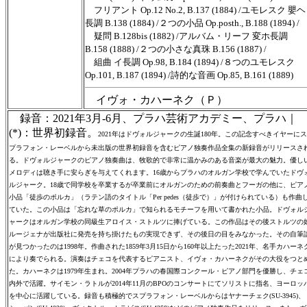
フリアント Op.12 No.2, B.137 (1884) /ユモレスク 嬰ヘ
長調 B.138 (1884) /２つの小品 Op.posth., B.188 (1894) /
疑問 B.128bis (1882) /アルバム・リーフ 変ホ長調
B.158 (1888) /２つの小さな真珠 B.156 (1887) /
組曲 イ長調 Op.98, B.184 (1894) /８つのユモレスク
Op.101, B.187 (1894) /詩的な音画 Op.85, B.161 (1889)
イヴォ・カハーネク（Ｐ）
録音：2021年3月-6月、プラハ芸術アカデミー、プラハ｜
(*)：世界初録音。
2021年はドヴォルジャークの生誕180年。この記念すべきイヤーにス
プラフォン・レーベルから未出版の世界初録音を含むピアノ独奏作品全集の新録音がリリースさ
る。ドヴォルジャークのピアノ独奏曲は、牧歌的で非常に温かみのある音楽が最大の魅力。優し
メロディは聴き手に安らぎを与えてくれます。16歳からプラハのオルガン学校で学んでいたドヴ
ルジャーク。18歳で同学校を卒業するが卒業前にオルガンのための前奏曲とフーガの他に、ピア
小品「徒歩のポルカ」（ラテン語のタイトル「Per pedes（徒歩で）」が付けられている）も作曲
ていた。この小品は「忘れな草のポルカ」で知られるモチーフを用いて書かれた小品。ドヴォル
ャークはオルガン学校の同級生アロイス・ストルツに捧げている。この作品はその後ストルツの
ルージェナが出版社に発売を持ち掛けたもの実現できず、その後日の目をみなかった。その自筆
が見つかったのは1998年。作曲された1859年3月15日から160年以上たった2021年、名手カハーネ
により奏でられる。演奏はチェコを代表するピアニスト、イヴォ・カハーネクがその大役をつと
た。カハーネクは1979年生まれ。2004年プラハの春国際コンクール・ピアノ部門を優勝し、チェ
内外で活躍。サイモン・ラトルが2014年11月のBPOのコンサートにてソリストに指名、ヨーロッ
を中心に活躍している。録音も積極的でスプラフォン・レーベルからはヤナーチェク(SU-3945)、