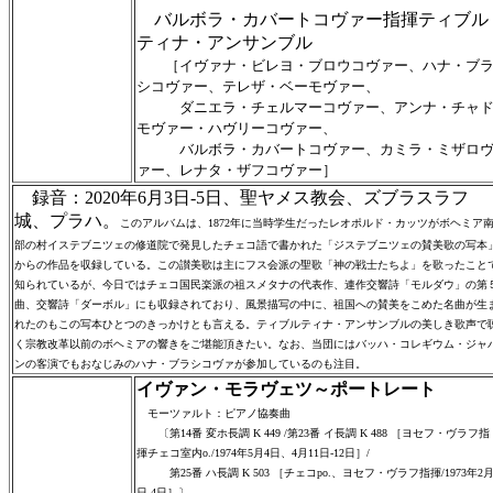
バルボラ・カバートコヴァー指揮ティブル
ティナ・アンサンブル
［イヴァナ・ビレヨ・ブロウコヴァー、ハナ・ブ
シコヴァー、テレザ・ベーモヴァー、
ダニエラ・チェルマーコヴァー、アンナ・チャ
モヴァー・ハヴリーコヴァー、
バルボラ・カバートコヴァー、カミラ・ミザロ
ァー、レナタ・ザフコヴァー］
録音：2020年6月3日-5日、聖ヤメス教会、ズブラスラフ
城、プラハ。
このアルバムは、1872年に当時学生だったレオポルド・カッツがボヘミア
部の村イステブニツェの修道院で発見したチェコ語で書かれた「ジステブニツェの賛美歌の写本
からの作品を収録している。この讃美歌は主にフス会派の聖歌「神の戦士たちよ」を歌ったこと
知られているが、今日ではチェコ国民楽派の祖スメタナの代表作、連作交響詩「モルダウ」の第
曲、交響詩「ダーボル」にも収録されており、風景描写の中に、祖国への賛美をこめた名曲が生
れたのもこの写本ひとつのきっかけとも言える。ティブルティナ・アンサンブルの美しき歌声で
く宗教改革以前のボヘミアの響きをご堪能頂きたい。なお、当団にはバッハ・コレギウム・ジャ
ンの客演でもおなじみのハナ・ブラシコヴァが参加しているのも注目。
イヴァン・モラヴェツ～ポートレート
モーツァルト：ピアノ協奏曲
〔第14番 変ホ長調 K 449 /第23番 イ長調 K 488 ［ヨセフ・ヴラフ指
揮チェコ室内o./1974年5月4日、4月11日-12日］/
第25番 ハ長調 K 503 ［チェコpo.、ヨセフ・ヴラフ指揮/1973年2月
日-4日］〕