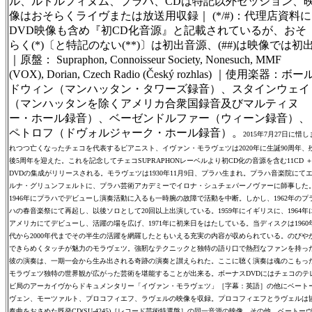
ル、ルドルフィヌム、プラハ、CDは特記以外セッション、
像はおそらくライヴまたは放送用収録｜ (*/#)：代理店資料に
DVD映像も含め『初CD化音源』と記載されているが、おそ
らく(*)〔と特記のない(**)〕は初出音源、(##)は映像では初
｜原盤： Supraphon, Connoisseur Society, Nonesuch, MMF
(VOX), Dorian, Czech Radio (Český rozhlas) ｜使用楽器：ボー
ドウィン（マンハッタン・タワーズ録音）、スタインウェイ
（マンハッタンを除くアメリカ合衆国録音及びマルティヌ
ー・ホール録音）、ベーゼンドルファー（ウィーン録音）、
ペトロフ（ドヴォルジャーク・ホール録音）。
2015年7月27日に惜し
れつつ亡くなったチェコを代表するピアニスト、イヴァン・モラヴェツは2020年に生誕90周年、
後5周年を迎えた。これを記念してチェコSUPRAPHONレーベルより初CD化の音源を含む11CD 
DVDの集成がリリースされる。モラヴェツは1930年11月9日、プラハ生まれ。プラハ音楽院にて
ルナ・グリュンフェルトに、プラハ芸術アカデミーでイロナ・シュチェパーノヴァーに師事した
1946年にプラハでデビューし演奏活動に入るも一時腕の故障で活動を中断。しかし、1962年のプ
ハの春音楽祭にて再起し、以後ソロとして20回以上出演している。1959年にイギリスに、1964年
アメリカにてデビューし、活躍の場を広げ、1971年に初来日をはたしている。当ディスクは1960
代から2000年代までその半生の活躍を網羅したともいえる充実の内容が収められている。のびや
できらめくタッチが魅力のモラヴェツ。強靭なテクニックと独特の語り口で熱烈なファンを持っ
彼の演奏は、一期一会から生み出される奇跡の演奏と讃えられた。ここに聴く演奏は魂のこもっ
モラヴェツ独特の世界観が広がった芸術を堪能することが出来る。ボーナスDVDにはチェコのテ
ビ局のアーカイヴからドキュメンタリー「イヴァン・モラヴェツ」［字幕：英語］の他にベート
ヴェン、モーツァルト、プロコフィエフ、ラヴェルの映像を収録。プロコフィエフとラヴェルは
奏曲をおさめた既発CD(SU-4245)［レコード芸術特選盤］の同一音源の映像。その他、ベートー