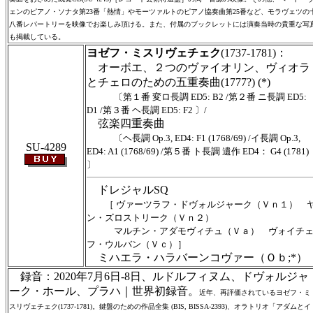
ェンのピアノ・ソナタ第23番「熱情」やモーツァルトのピアノ協奏曲第25番など、モラヴェツの
八番レパートリーを映像でお楽しみ頂ける。また、付属のブックレットには演奏当時の貴重な写
も掲載している。
ヨゼフ・ミスリヴェチェク
(1737-1781)：
オーボエ、２つのヴァイオリン、ヴィオラ
とチェロのための五重奏曲(1777?) (*)
〔第１番 変ロ長調 ED5: B2 /第２番 ニ長調 ED5:
D1 /第３番 ヘ長調 ED5: F2 〕/
弦楽四重奏曲
〔ヘ長調 Op.3, ED4: F1 (1768/69) /イ長調 Op.3,
SU-4289
ED4: A1 (1768/69) /第５番 ト長調 遺作 ED4： G4 (1781)
〕
ドレジャルSQ
［ ヴァーツラフ・ドヴォルジャーク（Ｖｎ１） 
ン・ズロストリーク（Ｖｎ２）
マルチン・アダモヴィチュ（Ｖａ） ヴォイチ
フ・ウルバン（Ｖｃ）］
ミハエラ・ハラバーンコヴァー（Ｏｂ;*）
録音：2020年7月6日-8日、ルドルフィヌム、ドヴォルジャ
ーク・ホール、プラハ｜世界初録音。
近年、再評価されているヨゼフ・ミ
スリヴェチェク(1737-1781)。鍵盤のための作品全集 (BIS, BISSA-2393)、オラトリオ「アダムとイ