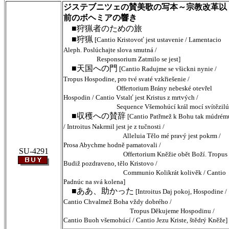
ジステブニツェの賛美歌の写本～宗教改革以
前のボヘミアの響き
■狩猟者のための旅
■狩猟
[Cantio Kristovoť jest ustavenie / Lamentacio
Aleph. Poslúchajte slova smutná /
Responsorium Zatmilo se jest]
■天国への門
[Cantio Radujme se všickni nynie /
Tropus Hospodine, pro tvé svaté vzkřiešenie /
Offertorium Brány nebeské otevřel
Hospodin / Cantio Vstalť jest Kristus z mrtvých /
Sequence Všemohúcí král mocí svítězilú
■収穫への賛辞
[Cantio Patřmež k Bohu tak múdrém
/ Introitus Nakrmil jest je z tučnosti /
Alleluia Tělo mé pravý jest pokrm /
Prosa Abychme hodně pamatovali /
SU-4291
Offertorium Kněžie obět Boží. Tropus
Budiž pozdraveno, tělo Kristovo /
Communio Kolikrát kolivěk / Cantio
Padnúc na svá kolena]
■ああ、助かった
[Introitus Daj pokoj, Hospodine /
Cantio Chvalmež Boha vždy dobrého /
Tropus Děkujeme Hospodinu /
Cantio Buoh všemohúcí / Cantio Jezu Kriste, štědrý Kněže]