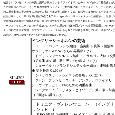
殺害されている。２つの未完の楽章が残っている「ヴァイオリンとチェロのための二重奏曲」が
こに収録されている。そして多作曲家マルティヌーが1927年に書いたヴァイオリンとチェロのた
の二重奏曲第１番と晩年の1958年に書いた第２番で締めくくる。1986年生まれのシュパチェック
経歴は華々しく、2011月9月弱冠24歳で名門チェコpo. のコンサートマスターに抜擢され、以後ソ
や室内楽の演奏にも情熱を注ぎ、来日公演でも質の高い演奏で注目されている。一方、チェロの
マーシュ・ヤムニークは1985年生まれ、2006年に開かれた第58回プラハの春国際音楽コンクール
チェロ部門最高位受賞。スプラフォン・レーベルからも多くの録音を発表している。名手の2人が
20世紀、時代に翻弄された4人の作曲家の物語を奏でる。
イングリッシュホルンの芸術
Ｊ．Ｓ．バッハ/レンツ編曲：協奏曲 ト長調（復活祭
オラトリオ BWV.249 からの再構築）(*)
ドヴォルジャーク/レンツ編曲：「ラルゴ」抜粋（交
曲第９番 ホ短調「新世界」 Op.95 より）(*)
シューベルト/ブランドシュテッター編曲：即興曲第
番 変ト長調 Op.90 (#)
シベリウス：「トゥオネラの白鳥」 Op.22 (+)
SU-4303
ジャン・フランセ：コール・アングレ、ヴァイオリ
ン、ヴィオラとチェロのための四重奏曲
ワーグナー：「トリスタンとイゾルデ」第３幕～前
曲「嘆きの調べ」(#)
ドミニク・ヴォレンウェーバー（イングリ
ッシュＨｒ）
BPO 団員 (*/無印) サイモン・ラトル指揮