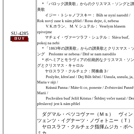
＊「バロック讃美歌」からのクリスマス・ソングと
美歌
イジー・トシャノフスキー： Bůh se nyní narodil /
Rok nový zase k nám přišel / Rosu dejte, ó, nebesa
V. K.ホラン、 M. V. シュテル： Veselym hlasem
zpivejme
SU-4285
マチェイ・ヴァーツラフ・シュテル： Sláva buď,
pokoj na nebi
＊「1863年の讃美歌」からの讃美歌とクリスマス・
ング Prolomte se nebesa / Ditě se nam narodilo
＊ボヘミアとモラヴィアの伝統的なクリスマス・ソ
グとクリスマス・キャロル
ヤロスラフ・クルチェク：間奏曲３/
Poslyšte, křesťané / Dej Bůh štěstí / Usnula, usnula, ja,
Maria v ráji /
Krásná Panna / Máte-li co, poneste / Zvěstování Panně
Marii /
Pochválen buď Ježíš Kristus / Štědrej večer nastal / De
přeslavný jest k nám přišel
ダグマル・ペツコヴァー（Ｍｓ） ヴィン
ツェンツ・イグナーツ・ノヴォトニー（Ｔ）
ヤロスラフ・クルチェク指揮ムジカ・ボヘ
ミカ