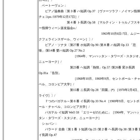
ベートーヴェン：
ピアノ協奏曲〔第３番 ハ短調 Op.37 ［ヴァーツラフ・ノイマン指揮
チェコpo./1979年12月17日］/
第４番 ト長調 Op.58 ［マルティン・トゥルノフスキ
ー指揮ウィーン楽友協会o./
1963年10月6日-7日、ムジー
クフェラインスザール、ウィーン］〕/
ピアノ・ソナタ〔第27番 ホ短調 Op.90 /第８番 ハ短調 Op.13 「悲
愴」/第14番 嬰ハ短調 Op.27 No.2
［1964年、マンハッタン・タワーズ・スタジオ
ニューヨーク］/
第23番 ヘ短調「熱情」Op.57 /第26番 変ホ長調
Op.81a 「告別」
［1968年10月、1969年9月、セントポール・チ
ペル、コロンビア大学］/
第15番 ニ長調 Op.28「田園」(*) ［1970年2月4日
ライヴ］〕/
７つのバガテル～第６番 イ長調 Op.33 No.4 ［1969年9月、セントポ
ール・チャペル、コロンビア大学］/
バガテル イ短調 WoO 59 「エリーゼのために」［1964年、マンハッ
タン・タワーズ・スタジオ、ニューヨーク］
ショパン：
バラード 全曲〔第１番 ト短調 Op.23 /第２番 ヘ長調 Op.38 /第３番 
イ長調 Op.47