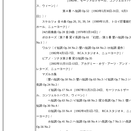
［1965年、モーツァルトザール、コンツェルトハ
ス、ウィーン］/
第４番 ヘ短調 Op.52 ［1963年5月30日-31日、6月3
日］〕/
スケルツォ 全４曲 Opp.20, 31, 39, 54 ［1989年11月、トロイ貯蓄銀
ホール、ニューヨーク］/
24の前奏曲 Op.28 全24曲［1976年3月14日］/
ポロネーズ〔第７番 変イ長調 Op.61 「幻想」/第１番 嬰ハ短調 Op.2
No.1 〕/
ワルツ〔イ短調 Op.34 No.2 /嬰ハ短調 Op.64 No.2 /ホ短調 遺作〕
［1982年4月5日-7日、 RCA スタジオＡ、ニューヨーク］/
ピアノ・ソナタ第２番 変ロ短調 Op.35
［2002年11月11日-13日、アカデミー・オヴ・アーツ・アンド・
レターズ、ニューヨーク］/
マズルカ集
〔嬰ハ短調 Op.50 No.3 /嬰ハ短調 Op.63 No.3 /イ短調 Op.7 No.2 /
長調 Op.24 No.2 /
イ短調 Op.17 No.4 ［1967年11月21日-24日、モーツァルトザー
ル、コンツェルトハウス、ウィーン］/
ヘ短調 Op.63 No.2 /イ短調 Op.68 No.2 /変ロ長調 Op.7 No.1 /嬰
短調 Op.30 No.4 /
ロ短調 Op.33 No.4 ［1982年4月5日-7日、 RCA スタジオＡ、ニ
ーヨーク］/
ホ短調 Op.41 No.2 /ヘ短調 Op.68 No.4 /ハ長調 Op.7 No.5 /ハ長
Op.56 No.2