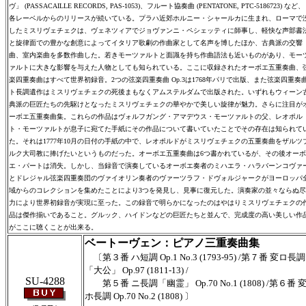
ヴ」 (PASSACAILLE RECORDS, PAS-1053)、フルート協奏曲 (PENTATONE, PTC-5186723) など、
各レーベルからのリリースが続いている。プラハ近郊ホルニー・シャールカに生まれ、ローマで
したミスリヴェチェクは、ヴェネツィアでジョヴァンニ・ペシェッティに師事し、軽快な声部書
と旋律面での豊かな創意によってイタリア歌劇の作曲家として名声を博したほか、古典派の交響
曲、室内楽曲を多数作曲した。若きモーツァルトと面識を持ち作曲語法も近いものがあり、モー
ァルトに大きな影響を与えた人物としても知られている。ここに収録されたオーボエ五重奏曲、
楽四重奏曲はすべて世界初録音。2つの弦楽四重奏曲 Op.3は1768年パリで出版、また弦楽四重奏
ト長調遺作はミスリヴェチェクの死後まもなくアムステルダムで出版された。いずれもウィーン
典派の巨匠たちの先駆けとなったミスリヴェチェクの華やかで美しい旋律が魅力。さらに注目が
ーボエ五重奏曲集。これらの作品はヴォルフガング・アマデウス・モーツァルトの父、レオポル
ト・モーツァルトが息子に宛てた手紙にその作品について書いていたことでその存在は知られて
た。それは1777年10月の日付の手紙の中で、レオポルドがミスリヴェチェクの五重奏曲をザルツ
ルク大司教に捧げたいというものだった。オーボエ五重奏曲は6つ書かれているが、その後オーボ
エ・パートは消失。しかし、当録音で演奏しているオーボエ奏者のミハエラ・ハラバーンコヴァ
とドレジャル弦楽四重奏団のヴァイオリン奏者のヴァーツラフ・ドヴォルジャークがヨーロッパ
域からのコレクションを集めたことにより3つを発見し、見事に復元した。演奏家の並々ならぬ尽
力により世界初録音が実現に至った。この録音で明らかになったのはやはりミスリヴェチェクの
品は傑作揃いであること。グルック、ハイドンなどの巨匠たちと並んで、完成度の高い美しい作
がここに聴くことが出来る。
ベートーヴェン：ピアノ三重奏曲集
〔第３番 ハ短調 Op.1 No.3 (1793-95) /第７番 変ロ長調
「大公」 Op.97 (1811-13) /
SU-4288
第５番 ニ長調「幽霊」 Op.70 No.1 (1808) /第６番 
ホ長調 Op.70 No.2 (1808) 〕