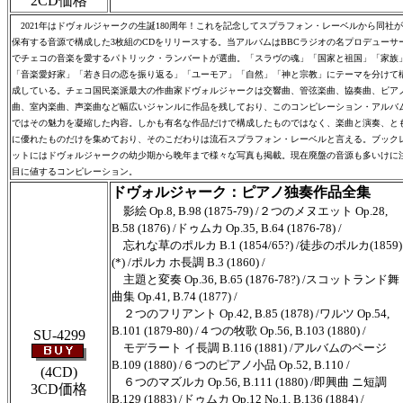
2CD価格
2021年はドヴォルジャークの生誕180周年！これを記念してスプラフォン・レーベルから同社が
保有する音源で構成した3枚組のCDをリリースする。当アルバムはBBCラジオの名プロデューサ
でチェコの音楽を愛するパトリック・ランバートが選曲。「スラヴの魂」「国家と祖国」「家族
「音楽愛好家」「若き日の恋を振り返る」「ユーモア」「自然」「神と宗教」にテーマを分けて
成している。チェコ国民楽派最大の作曲家ドヴォルジャークは交響曲、管弦楽曲、協奏曲、ピア
曲、室内楽曲、声楽曲など幅広いジャンルに作品を残しており、このコンピレーション・アルバ
ではその魅力を凝縮した内容。しかも有名な作品だけで構成したものではなく、楽曲と演奏、と
に優れたものだけを集めており、そのこだわりは流石スプラフォン・レーベルと言える。ブック
ットにはドヴォルジャークの幼少期から晩年まで様々な写真も掲載。現在廃盤の音源も多いけに
目に値するコンピレーション。
ドヴォルジャーク：ピアノ独奏作品全集
影絵 Op.8, B.98 (1875-79) /２つのメヌエット Op.28,
B.58 (1876) /ドゥムカ Op.35, B.64 (1876-78) /
忘れな草のポルカ B.1 (1854/65?) /徒歩のポルカ(1859)
(*) /ポルカ ホ長調 B.3 (1860) /
主題と変奏 Op.36, B.65 (1876-78?) /スコットランド舞
曲集 Op.41, B.74 (1877) /
２つのフリアント Op.42, B.85 (1878) /ワルツ Op.54,
B.101 (1879-80) /４つの牧歌 Op.56, B.103 (1880) /
SU-4299
モデラート イ長調 B.116 (1881) /アルバムのページ
B.109 (1880) /６つのピアノ小品 Op.52, B.110 /
(4CD)
６つのマズルカ Op.56, B.111 (1880) /即興曲 ニ短調
3CD価格
B.129 (1883) /ドゥムカ Op.12 No.1, B.136 (1884) /