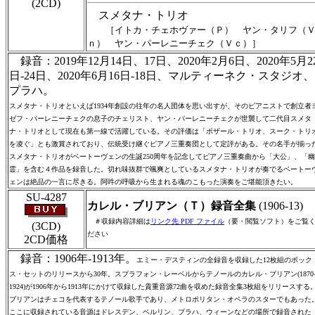
(2CD)
スメタナ・トリオ
［イトカ・チェホヴァー（Ｐ） ヤン・タリフ（
ｎ） ヤン・パーレニーチェク（Ｖｃ）］
録音：2019年12月14日、17日、2020年2月6日、2020年5月2
日-24日、2020年6月16日-18日、マルティーネク・スタジオ、
プラハ。
スメタナ・トリオといえば1934年創設の往年の名人団体を思い出すが、そのピアニストで創立者
ゼフ・パーレニーチェクの息子のチェリスト、ヤン・パーレニーチェクが世襲して二代目スメタ
ナ・トリオとして現在も第一線で活躍している。その評価は「ボザール・トリオ、スーク・トリ
を凌ぐ」とも激賞されており、伝統受け継ぐピアノ三重奏団として定評がある。その名手が揃っ
スメタナ・トリオがベートーヴェンの生誕250周年を記念してピアノ三重奏曲から「大公」、「幽
霊」を含む４作品を録音した。切れ味抜群で颯爽としているスメタナ・トリオが奏でるベートー
ェンは絶品の一言に尽きる。阿吽の呼吸から生まれる魂のこもった演奏をご堪能頂きたい。
SU-4287
カレル・ブリアン（Ｔ）録音全集
(1906-13)
＃収録内容詳細は
リンク先 PDF ファイル
（要・閲覧ソフト）をご覧
(3CD)
ださい
2CD価格
録音：1906年-1913年。
エミー・デスティンの全録音を収録した12枚組のボック
ス・セットのリリースから30年。スプラフォン・レーベルからテノールのカレル・ブリアン(1870
1924)が1906年から1913年にかけて収録した貴重音源72曲を収めた録音全集3枚組をリリースする
ブリアンはチェコを代表するテノール歌手であり、メトロポリタン・オペラのスターでもあった
ここに収録されている音源はドレスデン、ベルリン、プラハ、ウィーンなどの場所で録音された