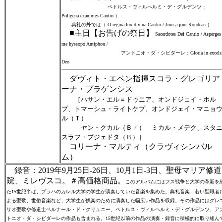
ペトルス・ヴィルヘルミ・デ・グルデンツ：
Poligena exanimes Cantio ）
典礼の外では（ O regina lux divina Cantio / Jour a jour Rondeau ）
■主日【お告げの祭日】
Sacerdotes Dei Cantio / Asperges
me hyssopo Antiphon /
アントニオ・ダ・シビダーレ：Gloria in excelsi
Deo
ダヴィト・エベン指揮スコラ・グレゴリア
ーナ・プラゲンシス
［ハサン・エル＝ドゥニア、オンドジェイ・ホル
プ、トマーシュ・ライトケプ、オンドジェイ・マニョ
ル（Ｔ）
ヤン・クカル（Ｂｒ） ミカル・メデク、スタ
スラフ・プジェドタ（Ｂ）］
コリーナ・マルティ（クラヴィシンバル
ム）
録音：2019年9月25日-26日、10月1日-3日、聖母マリア修道
院、ミレヴスコ。＃高価格商品。
このアルバムにはフス戦争と大学の革新を
た15世紀半ば、プラハのカレル大学の学生が演奏していた音楽を集めた。典礼音楽、若い聖職者
よる聖歌、世俗音楽など、大学生が娯楽のために演奏した幅広い作品を収録。その作品にはグレ
リオ聖歌や修道士ベルナール・ド・クリュニー、ペトルス・ヴィルヘルミ・デ・グルデンツ、ア
トニオ・ダ・シビダーレの作品も含まれる。15世紀以前の作品の演奏・録音に積極的に取り組ん