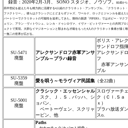
録音：2020年2月-3月、 SONO スタジオ、ノウゾフ。
結成から
四半世紀を超えた今も精力的に活躍する4人組のクラリネット・アンサンブル、「クラリネット・
ファクトリー」。彼らはクラシックにとどまらずジャズ、ワールド、ロックとジャンルを超えた
パートリーでクラリネットの可能性を追求してきた。期待の新譜「PIPERS」ではボビー・マクフ
ェリン、アラン・ヴィトウシュ、レンカ・ドゥシロヴァ、イヴァ・ビットヴァーーとの共同プロ
ェクトで実現。大胆なイマジネーションと類まれな才能をもった4人のクラリネット奏者が描く唯
一無二の世界が広がる。
ボリス・アレ
サンドロフ指
SU-5471
アレクサンドロフ赤軍アンサ
アレクサンド
廃盤
ンブル～プラハ録音
フ
赤軍アンサ
ブル
SU-5359
愛を唄う～モラヴィア民謡集
（全22曲）
廃盤
クラシック・エッセンシャル
スロヴァーチ
スク、Ｊ．Ｓ．バッハ、シ
ク（Ｃｌ.Ｓａ
SU-5001
ョパン、
ｘ）
廃盤
ベートーヴェン、スクリャ
プラハ放送ダ
ービン、他
スo.
Paths
ヤナーチェク/カバート編曲：