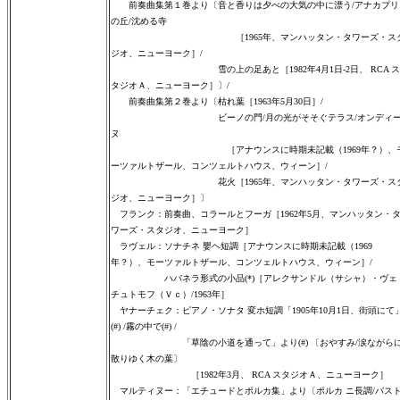
前奏曲集第１巻より〔音と香りは夕べの大気の中に漂う/アナカプリ
の丘/沈める寺
［1965年、マンハッタン・タワーズ・ス
ジオ、ニューヨーク］/
雪の上の足あと［1982年4月1日-2日、 RCA ス
タジオＡ、ニューヨーク］〕/
前奏曲集第２巻より〔枯れ葉［1963年5月30日］/
ビーノの門/月の光がそそぐテラス/オンディ
ヌ
［アナウンスに時期未記載（1969年？）、
ーツァルトザール、コンツェルトハウス、ウィーン］/
花火［1965年、マンハッタン・タワーズ・ス
ジオ、ニューヨーク］〕
フランク：前奏曲、コラールとフーガ［1962年5月、マンハッタン・
ワーズ・スタジオ、ニューヨーク］
ラヴェル：ソナチネ 嬰ヘ短調［アナウンスに時期未記載（1969
年？）、モーツァルトザール、コンツェルトハウス、ウィーン］/
ハバネラ形式の小品(*)［アレクサンドル（サシャ）・ヴェ
チュトモフ（Ｖｃ）/1963年］
ヤナーチェク：ピアノ・ソナタ 変ホ短調「1905年10月1日、街頭にて
(#) /霧の中で(#) /
「草陰の小道を通って」より(#) 〔おやすみ/涙ながらに
散りゆく木の葉〕
［1982年3月、 RCA スタジオＡ、ニューヨーク］
マルティヌー：「エチュードとポルカ集」より〔ポルカ ニ長調/パス