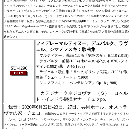
ショパン(SU-4030)、ヴィクトル・カラビス(SU-4259)などのピアノ独奏作品をリリース。また、ヴ
ァイオリンのヤン・フィシェル、チェロのトマーシュ・ヤムニークと結成したドヴォルジャーク
トリオとしてドヴォルジャークのピアノ三重奏曲第４番「ドゥムキー」などを収録したアルバム
(SU-4144)もリリースしている。そして、ドヴォルジャークのピアノ協奏曲＆マルティヌーのピア
ノ協奏曲第４番「呪文」を収めた最新アルバム(SU-4236)は英BBＣ．ミュージック・マガジン誌
「BBC Music Magazine Award2020～協奏曲部門」を受賞しており“ドヴォルザーク弾き "として認
られたピアニストと言える。その、カハーネクが満を持して完成させたピアノ独奏作品全集は聴
逃せない！
フィデレ～マルティヌー、デュパルク、ラヴ
ェル、シマノフスキ：歌曲集
マルティヌー：漢詩による「魅惑の夜」 H.119 (1918)
デュパルク：前世(1884) /旅へのいざない(1870) /フィ
ディレ(1882) /悲しき歌(1868)
SU-4296
ラヴェル：歌曲集「５つのギリシャ民謡」 (1906) /歌
曲集「シェヘラザード」 (1903)
シマノフスキ：「ペンテレシア」 Op.18 (1908)
カテジナ・クネジコヴァー（Ｓ） ロベル
ト・インドラ指揮ヤナーチェクpo.
録音：2020年6月22日-23日、27日、共同ホール、オストラ
ヴァの家、チェコ。
叙情的なコロラトゥーラ・ソプラノで魅了するカテジナ・クネジ
コヴァー。これまでBBCso.、バンベルクso.、ザルツブルク・カメラータ、チェコpo.、ベルリン
ドイツso.、マーラー室内o. などと共演。現在、世界のオペラハウスでも引っ張りだこのクネジコ