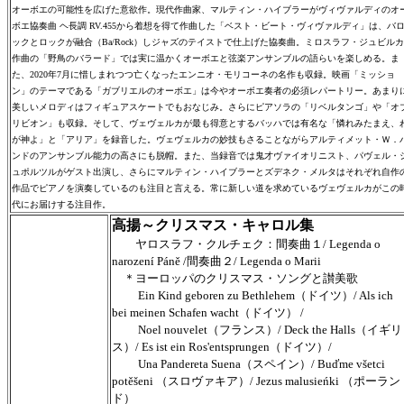
オーボエの可能性を広げた意欲作。現代作曲家、マルティン・ハイブラーがヴィヴァルディのオ
ボエ協奏曲 ヘ長調 RV.455から着想を得て作曲した「ベスト・ビート・ヴィヴァルディ」は、バ
ックとロックが融合（Ba/Rock）しジャズのテイストで仕上げた協奏曲。ミロスラフ・ジュビルカ
作曲の「野鳥のバラード」では実に温かくオーボエと弦楽アンサンブルの語らいを楽しめる。ま
た、2020年7月に惜しまれつつ亡くなったエンニオ・モリコーネの名作も収録。映画「ミッショ
ン」のテーマである「ガブリエルのオーボエ」は今やオーボエ奏者の必須レパートリー。あまり
美しいメロディはフィギュアスケートでもおなじみ。さらにピアソラの「リベルタンゴ」や「オ
リビオン」も収録。そして、ヴェヴェルカが最も得意とするバッハでは有名な「憐れみたまえ、
が神よ」と「アリア」を録音した。ヴェヴェルカの妙技もさることながらアルティメット・Ｗ．
ンドのアンサンブル能力の高さにも脱帽。また、当録音では鬼才ヴァイオリニスト、パヴェル・
ュポルツルがゲスト出演し、さらにマルティン・ハイブラーとズデネク・メルタはそれぞれ自作
作品でピアノを演奏しているのも注目と言える。常に新しい道を求めているヴェヴェルカがこの
代にお届けする注目作。
高揚～クリスマス・キャロル集
ヤロスラフ・クルチェク：間奏曲１/ Legenda o
narození Páně /間奏曲２/ Legenda o Marii
＊ヨーロッパのクリスマス・ソングと讃美歌
Ein Kind geboren zu Bethlehem（ドイツ）/ Als ich
bei meinen Schafen wacht（ドイツ） /
Noel nouvelet（フランス）/ Deck the Halls（イギリ
ス）/ Es ist ein Ros'entsprungen（ドイツ）/
Una Pandereta Suena（スペイン）/ Buďme všetci
potěšeni （スロヴァキア）/ Jezus malusieńki （ポーラン
ド）