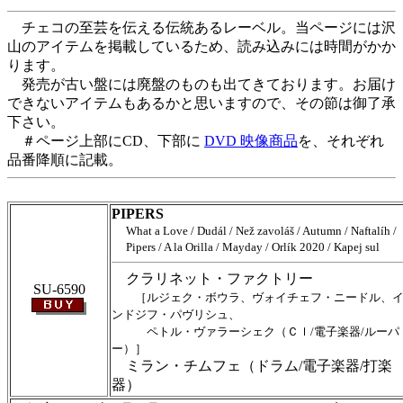
チェコの至芸を伝える伝統あるレーベル。当ページには沢
山のアイテムを掲載しているため、読み込みには時間がかか
ります。
発売が古い盤には廃盤のものも出てきております。お届け
できないアイテムもあるかと思いますので、その節は御了承
下さい。
＃ページ上部にCD、下部に
DVD 映像商品
を、それぞれ
品番降順に記載。
PIPERS
What a Love / Dudál / Než zavoláš / Autumn / Naftalíh /
Pipers / A la Orilla / Mayday / Orlík 2020 / Kapej sul
クラリネット・ファクトリー
SU-6590
［ルジェク・ボウラ、ヴォイチェフ・ニードル、
ンドジフ・パヴリシュ、
ペトル・ヴァラーシェク（Ｃｌ/電子楽器/ルーパ
ー）］
ミラン・チムフェ（ドラム/電子楽器/打楽
器）