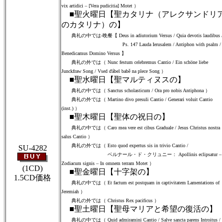
vix artidici – [Vera pudicitia] Motet ）
■聖火曜日【聖カタリナ（アレクサンドリ
のカタリナ）の】
典礼の中では‐晩餐【 Deus in adiutorium Versus / Quia devotis laudibus 
Ps. 147 Lauda Ierusalem / Antiphon with psalm /
Benedicamus Domino Versus 】
典礼の外では（ Nunc festum celebremus Cantio / Ein schöne liebe
Junckfraw Song / Vsed ďábel babě na plece Song ）
■聖水曜日【聖マルティヌスの】
典礼の中では（ Sanctus scholasticum / Ora pro nobis Antiphona ）
典礼の外では（ Martino divo presuli Cantio / Generari voluit Cantio
(inst.) ）
■聖木曜日【聖体の祝日の】
典礼の中では（ Caro mea vere est cibus Graduale / Jesus Christus nostra
salus Cantio ）
典礼の外では（ Esto quod expertus sis in trivio Cantio /
SU-4282
ベルナール・ド・クリュニー： Apollinis eclipsatur –
Zodiacum signis – In omnem terram Motet ）
(1CD)
■聖金曜日【十字架の】
1.5CD価格
典礼の中では（ Et factum est postquam in captivitatem Lamentations of
Jeremiah ）
典礼の外では（ Christus Rex pacificus ）
■聖土曜日【聖母マリアと希望の復活の】
典礼の中では（ Quid admiramini Cantio / Salve sancta parens Introitus /