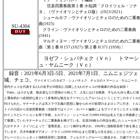
弦楽四重奏曲第１番 ホ短調「クロイツェル・ソナ
タ」（ヴァイオリンとチェロ版） (1923/2021)
シュールホフ：ヴァイオリンとチェロのための二重
曲(1925)
SU-4304
クライン：ヴァイオリンとチェロのための二重奏曲
(1941)
マルティヌー：ヴァイオリンとチェロのための二重
曲〔第１番 H 157 (1927) /第２番 H 371 (1958) 〕
ヨゼフ・シュパチェク（Ｖｎ） トマーシ
ュ・ヤムニーク（Ｖｃ）
録音：2021年6月3日-5日、2021年7月1日、ニムニェジツェ
城、チェコ。
ヴァイオリンのヨゼフ・シュパチェク、チェロのトマーシュ・ヤムニーク
現代チェコを代表する2人の名手が20世紀に活躍した4人のチェコの作曲家の作品を録音！
「Paths」は小さな道、散歩道などの意味から転じて、人生における岐路、すなわち自ら選んだ道
と運命的かつ必然的な道という多角的な観点をテーマにしたアルバムということでこのタイトル
付けられた。ヤナーチェクは汎スラヴ主義の思想に魅せられその欲望のままロシアに行き、トル
トイの小説から弦楽四重奏曲（当録音ではイジー・カバート編曲によるヴァイオリンとチェロ版
のインスピレーションを得て作曲。エルヴィン・シュールホフ(1894-1942)は友人であり作曲家と
て敬愛していたヤナーチェクに二重奏曲を捧げている。生涯200曲もの作品を残したシュールホフ
だがナチス・ドイツによって「退廃音楽」という烙印を押され、1942年に強制収容所で命を落と
ています。天才作曲家ギデオン・クライン(1919-1945)もまた悲運な人生を歩むことになった一人
テレージエンシュタット強制収容所に送致後、フュルステングルーベに移送され、25歳でナチス