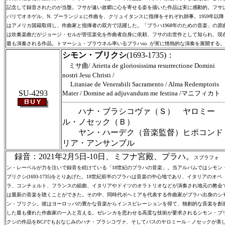
記念して録音されたのが当盤。フサが遠い故郷に心を寄せる姿を描いた作品は実に感動的。フサ
パリでオネゲル、N. ブーランジェに作曲を、クリュイタンスに指揮をそれぞれ師事。1959年以降
はアメリカ国籍取得し、作曲家と指揮者の双方で活躍した。「プラハ1968年のための音楽」の原
は吹奏楽曲だがジョージ・セルが管弦楽化を作曲者自身に依頼、フサの出世作として知られ、現
最も演奏される作品。トマーシュ・ブラウネル率いるプラハso. が実に情熱的な演奏を展開する。
シモン・ブリクシ
(1693-1735)：
ミサ曲/ Arietta de gloriosissima resurrectione Domini
nostri Jesu Christi /
Litaniae de Venerabili Sacramento / Alma Redemptoris
SU-4293
Mater / Domine ad adjuvandum me festina /マニフィカト
ハナ・ブラシコヴァ（Ｓ） ヤロミー
ル・ノセック（Ｂ）
ヤン・ハーデク（音楽監督）ヒポコンド
リア・アンサンブル
録音：2021年2月5日-10日、ミフナ宮殿、プラハ。
スプラフォ
ン・レーベルが力を注いで録音を続けている「18世紀のプラハの音楽」。当アルバムではシモン
ブリクシ(1693-1735)をとりあげた。18世紀前半のプラハは音楽の中心地であり、イタリアのオペ
ラ、コンチェルト、フランスの組曲、イタリアやドイツのオラトリオなどが演奏され地元の教会
は最新の音楽を聴くことができた。その中、同時代ボヘミアを代表する作曲家がプラハ出身のシ
ン・ブリクシ。彼はヨーロッパの豊かな音楽からインスピレーションを得て、独創的な音楽を創
した最も優れた作曲家の一人と言える。ゼレンカを思わせる高度な技術が要求されるシモン・ブ
クシの作品をBCJでもおなじみのハナ・ブラシコヴァ、そしてバスのヤロミール・ノセックが美