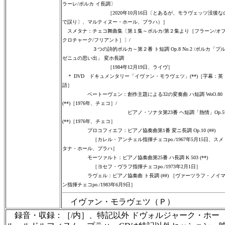
ラーレ/ポルカ イ長調〕
［2020年10月16日〔とあるが、モラヴェッツ没後な
で誤り〕、マルティヌー・ホール、プラハ）］
スメタナ：チェコ舞曲集〔第１集～ポルカ/第２集より［フラーン/オ
クロチャーク/フリアント］〕/
３つの詩的ポルカ～第２番 ト短調 Op.8 No.2 /ポルカ「プ
ゼニュの思い出」 変ホ長調
［1984年12月19日、ライヴ］
＊ DVD ドキュメンタリー「イヴァン・モラヴェツ」(**)［字幕：英
語］
ベートーヴェン：創作主題による32の変奏曲 ハ短調 WoO.80
(**)［1976年、チェコ］/
ピアノ・ソナタ第23番 ヘ短調「熱情」Op.5
(**)［1976年、チェコ］
プロコフィエフ：ピアノ協奏曲第1番 変ニ長調 Op.10 (##)
［カレル・アンチェル指揮チェコpo./1967年5月15日、スメ
タナ・ホール、プラハ］
モーツァルト：ピアノ協奏曲第25番 ハ長調 K 503 (**)
［ヨセフ・ヴラフ指揮チェコpo./1973年2月1日］
ラヴェル：ピアノ協奏曲 ト長調 (##) ［ヴァーツラフ・ノイ
ン指揮チェコpo./1983年6月9日］
イヴァン・モラヴェツ（Ｐ）
録音・収録：［/内］、特記以外 ドヴォルジャーク・ホー