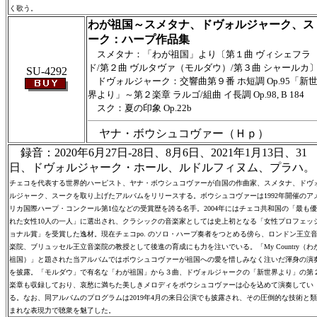
く歌う。
わが祖国～スメタナ、ドヴォルジャーク、ス
ーク：ハープ作品集
スメタナ：「わが祖国」より〔第１曲 ヴィシェフラ
ド/第２曲 ヴルタヴァ（モルダウ）/第３曲 シャールカ
SU-4292
ドヴォルジャーク：交響曲第９番 ホ短調 Op.95「新
界より」～第２楽章 ラルゴ/組曲 イ長調 Op.98, B 184
スク：夏の印象 Op.22b
ヤナ・ボウシュコヴァー（Ｈｐ）
録音：2020年6月27日-28日、8月6日、2021年1月13日、31
日、ドヴォルジャーク・ホール、ルドルフィヌム、プラハ。
チェコを代表する世界的ハーピスト、ヤナ・ボウシュコヴァーが自国の作曲家、スメタナ、ドヴ
ルジャーク、スークを取り上げたアルバムをリリースする。ボウシュコヴァーは1992年開催のア
リカ国際ハープ・コンクール第1位などの受賞歴を誇る名手。2004年にはチェコ共和国の「最も優
れた女性10人の一人」に選出され、クラシックの音楽家としては史上初となる「女性プロフェッ
ョナル賞」を受賞した逸材。現在チェコpo. のソロ・ハープ奏者をつとめる傍ら、ロンドン王立
楽院、ブリュッセル王立音楽院の教授として後進の育成にも力を注いでいる。「My Country（わ
祖国）」と題された当アルバムではボウシュコヴァーが祖国への愛を惜しみなく注いだ渾身の演
を披露。「モルダウ」で有名な「わが祖国」から３曲、ドヴォルジャークの「新世界より」の第
楽章も収録しており、哀愁に満ちた美しきメロディをボウシュコヴァーは心を込めて演奏してい
る。なお、同アルバムのプログラムは2019年4月の来日公演でも披露され、その圧倒的な技術と類
まれな表現力で聴衆を魅了した。