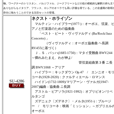
物。ワーグナーのトリスタン、パルジファル、ジークフリートなどの役の模範的な解釈の持ち主
ありながらもイタリア、フランス、ロシアのオペラでも高い評価を得ている。この全盛期の歌唱
存分に味わうことのできる注目セットの登場。
ネクスト・ホライゾン
マルティン・ハイブラー(1977-)：オーボエ、弦楽、
アノと打楽器のための協奏曲
「ベスト・ビート・ヴィヴァルディ (Ba/Rock/Jazz
Concerto) 」
（ヴィヴァルディ：オーボエ協奏曲 ヘ長調
RV.455に基づく）
Ｊ．Ｓ．バッハ(1685-1750)：マタイ受難曲 BWV.244
～憐れみたまえ、わが神よ/
管弦楽組曲第３番 ニ長
調 BWV.1068 ～アリア
ハイブラー：キックダウン Op.47 / エンニオ・モ
コーネ(1928-2020)：クァルティエール・ロマンス
SU-4286
ハイドン(1732-1809)/マリアーン・ヴァルガ(1947-
2007)編曲：協奏曲 ニ長調
アストル・ピアソラ(1921-1992)：オブリビオン/リベ
ルタンゴ
ズデニェク〔ズデネク〕・メルタ(1951-)：ブルージ
ー / モリコーネ：映画「ミッション」～ガブリエル
オーボエ