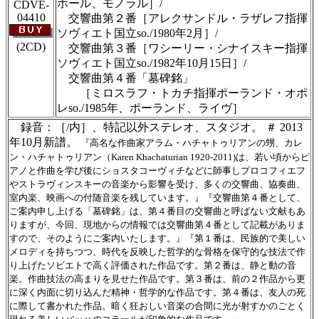
ホール、モノラル］/
CDVE-
04410
交響曲第２番［アレクサンドル・ラザレフ指揮
ソヴィエト国立so./1980年2月］/
(2CD)
交響曲第３番［ワシーリー・シナイスキー指揮
ソヴィエト国立so./1982年10月15日］/
交響曲第４番「墓碑銘」
［ミロスラフ・トカチ指揮ポーランド・オポ
レso./1985年、ポーランド、ライヴ］
録音：［/内］、特記以外ステレオ、スタジオ。 ＃ 2013
年10月新譜。
『高名な作曲家アラム・ハチャトゥリアンの甥、カレ
ン・ハチャトゥリアン（Karen Khachaturian 1920-2011)は、若い頃からピ
アノと作曲を学び後にショスタコーヴィチなどに師事しプロコフィエフ
やストラヴィンスキーの音楽から影響を受け、多くの交響曲、協奏曲、
室内楽、映画への付随音楽を残しています。』『交響曲第４番として、
ご案内申し上げる「墓碑銘」は、第４番目の交響曲と呼ばない文献もあ
りますが、今回、現地からの情報では交響曲第４番として記載がありま
すので、そのようにご案内いたします。』『第１番は、民族的で美しい
メロディを持ちつつ、時代を反映した哲学的な骨格を保守的な技法で作
り上げたソビエトで高く評価された作品です。第２番は、静と動の音
楽。作曲技法の高まりを見せた作品です。第３番は、前の２作品から更
に深く内面に切り込んだ精神・哲学的な作品です。第４番は、友人の死
に際して書かれた作品。暗く狂おしい音楽の合間に光が射すかのごとく