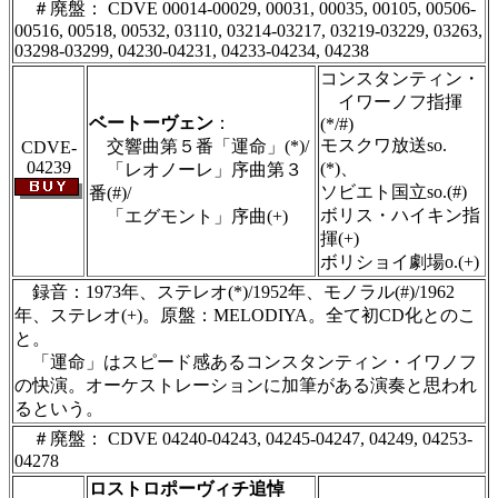
＃廃盤： CDVE 00014-00029, 00031, 00035, 00105, 00506-
00516, 00518, 00532, 03110, 03214-03217, 03219-03229, 03263,
03298-03299, 04230-04231, 04233-04234, 04238
コンスタンティン・
イワーノフ指揮
ベートーヴェン
：
(*/#)
モスクワ放送so.
交響曲第５番「運命」(*)/
CDVE-
04239
(*)、
「レオノーレ」序曲第３
ソビエト国立so.(#)
番(#)/
ボリス・ハイキン指
「エグモント」序曲(+)
揮(+)
ボリショイ劇場o.(+)
録音：1973年、ステレオ(*)/1952年、モノラル(#)/1962
年、ステレオ(+)。原盤：MELODIYA。全て初CD化とのこ
と。
「運命」はスピード感あるコンスタンティン・イワノフ
の快演。オーケストレーションに加筆がある演奏と思われ
るという。
＃廃盤： CDVE 04240-04243, 04245-04247, 04249, 04253-
04278
ロストロポーヴィチ追悼