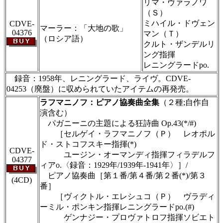
リマ・ヴァラノワ
（Ｓ）
ミハイル・ドヴェン
CDVE-
マーラー：「大地の歌」
04376
マン（Ｔ）
（ロシア語）
クルト・ザンデルリ
ング指揮
レニングラードpo.
録音：1958年、レニングラード、ライヴ。CDVE-
04253（廃盤）に収められていたアイテムの再発売。
ラフマニノフ：ピアノ協奏曲全集
（２種;自作自
演含む）
パガニーニの主題による狂詩曲 Op.43(*/#)
［セルゲイ・ラフマニノフ（Ｐ） レオポル
ド・ストコフスキー指揮(*)
CDVE-
ユージン・オーマンディ指揮フィラデルフ
04377
ィアo.〈録音：1929年/1939年-1941年〉］/
ピアノ協奏曲［第１番/第４番/第２番(*)/第３
(4CD)
番］
［ヴィクトル・エレシュコ（Ｐ） ヴラディ
ーミル・ポンキン指揮レニングラードpo.(#)
ゲンナジー・プロヴァトロフ指揮ソビエト