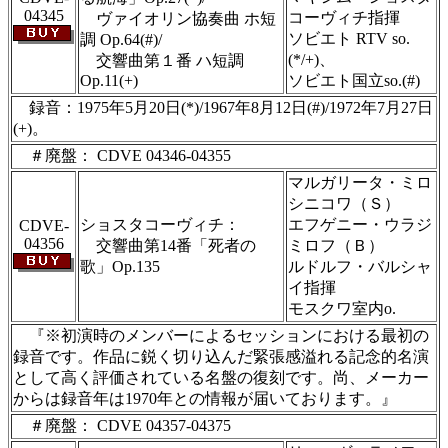
04345
コーヴィチ指揮
ヴァイオリン協奏曲 ホ短
ソビエト RTV so.
調 Op.64(#)/
(*/+)、
交響曲第１番 ハ短調
Op.11(+)
ソビエト国立so.(#)
録音：1975年5月20日(*)/1967年8月12日(#)/1972年7月27日
(+)。
＃廃盤： CDVE 04346-04355
マルガリータ・ミロ
シニコワ（Ｓ）
ショスタコーヴィチ：
エフゲニー・ウラジ
CDVE-
04356
交響曲第14番「死者の
ミロフ（Ｂ）
歌」Op.135
ルドルフ・バルシャ
イ指揮
モスクワ室内o.
『※初演時のメンバーによるセッションにおける最初の
録音です。作品に鋭く切り込んだ緊張感溢れる記念的名演
として高く評価されている名盤の復刻です。尚、メーカー
からは録音年は1970年との情報が届いております。』
＃廃盤： CDVE 04357-04375