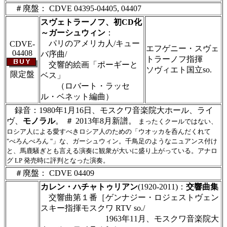
＃廃盤： CDVE 04395-04405, 04407
スヴェトラーノフ、初CD化
～ガーシュウィン
：
パリのアメリカ人/キュー
CDVE-
エフゲニー・スヴェ
04408
バ序曲/
トラーノフ指揮
交響的絵画「ポーギーと
ソヴィエト国立so.
限定盤
ベス」
（ロバート・ラッセ
ル・ベネット編曲）
録音：1980年1月16日、モスクワ音楽院大ホール、ライ
ヴ、
モノラル
。 ＃ 2013年8月新譜。
まったくクールではない、
ロシア人による愛すべきロシア人のための「ウオッカを呑んだくれて
"べろんべろん "」な、ガーシュウィン。千鳥足のようなニュアンス付け
と、馬鹿騒ぎとも言える演奏に観衆が大いに盛り上がっている。アナロ
グ LP 発売時に評判となった演奏。
＃廃盤： CDVE 04409
カレン・ハチャトゥリアン
(1920-2011)：
交響曲集
交響曲第１番［ゲンナジー・ロジェストヴェン
スキー指揮モスクワ RTV so./
1963年11月、モスクワ音楽院大