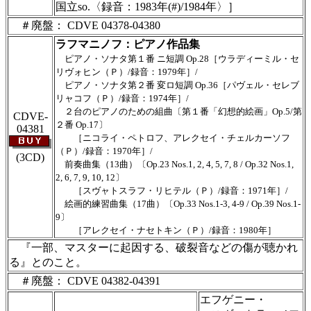
国立so.〈録音：1983年(#)/1984年〉］
＃廃盤： CDVE 04378-04380
ラフマニノフ：ピアノ作品集
ピアノ・ソナタ第１番 ニ短調 Op.28［ウラディーミル・セ
リヴォヒン（Ｐ）/録音：1979年］/
ピアノ・ソナタ第２番 変ロ短調 Op.36［パヴェル・セレブ
リャコフ（Ｐ）/録音：1974年］/
２台のピアノのための組曲〔第１番「幻想的絵画」Op.5/第
CDVE-
２番 Op.17〕
04381
［ニコライ・ペトロフ、アレクセイ・チェルカーソフ
（Ｐ）/録音：1970年］/
(3CD)
前奏曲集（13曲）〔Op.23 Nos.1, 2, 4, 5, 7, 8 / Op.32 Nos.1,
2, 6, 7, 9, 10, 12〕
［スヴャトスラフ・リヒテル（Ｐ）/録音：1971年］/
絵画的練習曲集（17曲）〔Op.33 Nos.1-3, 4-9 / Op.39 Nos.1-
9〕
［アレクセイ・ナセトキン（Ｐ）/録音：1980年］
『一部、マスターに起因する、破裂音などの傷が聴かれ
る』とのこと。
＃廃盤： CDVE 04382-04391
エフゲニー・