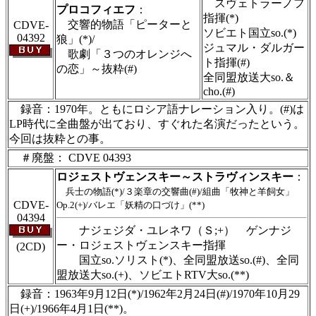
スヴェトラーノフ
プロコフィエフ
：
指揮(*)
交響的物語「ピーターと
CDVE-
ソビエト国立so.(*)
04392
狼」(*)/
ジュマル・ダルガー
歌劇「３つのオレンジへ
ト指揮(#)
の恋」～抜粋(#)
全同盟放送大so.＆
cho.(#)
録音：1970年。ともにロシア語ナレーション入り。(#)は
LP時代に全曲盤が出ており、すぐれた名演だったという。
今回は抜粋との事。
＃廃盤： CDVE 04393
ロジェストヴェンスキー～ストラヴィンスキー
：
兵士の物語(*)/３楽章の交響曲(#)/組曲「牧神と羊飼女」
CDVE-
Op.2(+)/バレエ「妖精の口づけ」(**)
04394
ナジェジダ・ユレネワ（Ｓ;+） ゲンナジ
ー・ロジェストヴェンスキー指揮
(2CD)
国立so.ソリスト(*)、全同盟放送so.(#)、全同
盟放送大so.(+)、ソビエトRTV大so.(**)
録音：1963年9月12日(*)/1962年2月24日(#)/1970年10月29
日(+)/1966年4月1日(**)。