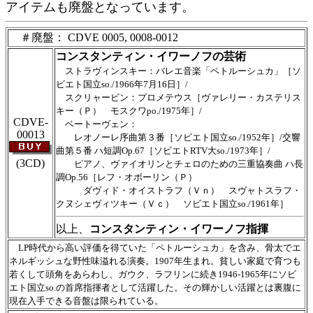
アイテムも廃盤となっています。
＃廃盤： CDVE 0005, 0008-0012
コンスタンティン・イワーノフの芸術
ストラヴィンスキー：バレエ音楽「ペトルーシュカ」［ソ
ビエト国立so./1966年7月16日］/
スクリャービン：プロメテウス［ヴァレリー・カステリス
キー（Ｐ） モスクワpo./1975年］/
CDVE-
ベートーヴェン：
00013
レオノーレ序曲第３番［ソビエト国立so./1952年］/交響
曲第５番 ハ短調Op.67［ソビエトRTV大so./1973年］/
(3CD)
ピアノ、ヴァイオリンとチェロのための三重協奏曲 ハ長
調Op.56［レフ・オボーリン（Ｐ）
ダヴィド・オイストラフ（Ｖｎ） スヴャトスラフ・
クヌシェヴィツキー（Ｖｃ） ソビエト国立so./1961年］
以上、
コンスタンティン・イワーノフ指揮
LP時代から高い評価を得ていた「ペトルーシュカ」を含み、骨太でエ
ネルギッシュな野性味溢れる演奏。1907年生まれ。貧しい家庭で育つも
若くして頭角をあらわし、ガウク、ラフリンに続き1946-1965年にソビ
エト国立so.の首席指揮者として活躍した。その輝かしい活躍とは裏腹に
現在入手できる音盤は限られている。