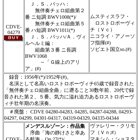
Ｊ．Ｓ．バッハ：
無伴奏チェロ組曲第２
ムスティスラフ・
番 ニ短調 BWV1008(*)/
ロストロポーヴィ
無伴奏チェロ組曲第５
CDVE-
チ（Ｖｃ）
番 ハ短調 BWV1011(*)
04279
ニコライ・アノーソ
Ｊ．Ｓ．バッハ/Ａ．ヴィ
フ指揮(#)
ルヘルミ編：
ソビエト国立so.(#)
組曲第３番 ニ長調
BWV1068
～「Ｇ線上のアリ
ア」(#)
録音：1956年(*)/1952年(#)。
名演として名高いロストロポーヴィチ65歳で録音された
「無伴奏チェロ組曲全曲」に遡ること30数年前、20代で録
音された第２、５番。気力に溢れ迫力あるロストロポーヴ
ィチ壮年期の名演奏。
＃廃盤： CDVE 04280-04283, 04285, 04287-04288, 04293-
04297, 04299, 04301-04317, 04319-04329, 04335-04344
ヴァレリー・クリモ
メンデスルゾーン：作品集
フ（Ｖｎ;#）
序曲「海の静けさと幸あ
マキシム・ショスタ
CDVE-
る航海」Op.27(*)/