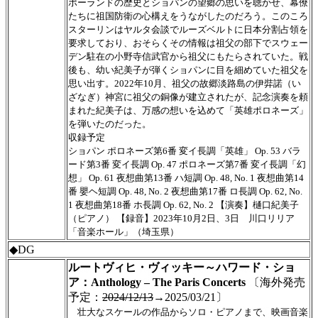
ポーランドの歴史とショパンの望郷の思いを聴かせ、幕僚
たちに祖国防衛の心構えをうながしたのだろう。このころ
スターリンはヤルタ会談でルーズベルトに日本分割占領を
要求しており、おそらくその情報は祖父の部下でスウェー
デン駐在の小野寺信武官から祖父にもたらされていた。戦
後も、幼い紀美子が弾くショパンに目を細めていた祖父を
思い出す。2022年10月、祖父の故郷淡路島の伊弉諾（い
ざなぎ）神宮に祖父の銅像が建立されたが、記念演奏を頼
まれた紀美子は、万感の想いを込めて「英雄ポロネーズ」
を弾いたのだった。
収録予定
ショパン ポロネーズ第6番 変イ長調「英雄」 Op. 53 バラ
ード第3番 変イ長調 Op. 47 ポロネーズ第7番 変イ長調「幻
想」 Op. 61 夜想曲第13番 ハ短調 Op. 48, No. 1 夜想曲第14
番 嬰ヘ短調 Op. 48, No. 2 夜想曲第17番 ロ長調 Op. 62, No.
1 夜想曲第18番 ホ長調 Op. 62, No. 2 【演奏】樋口紀美子
（ピアノ） 【録音】2023年10月2日、3日 川口リリア
「音楽ホール」（埼玉県）
◆DG
ルートヴィヒ・ヴィッキー～ハワード・ショ
ア：Anthology – The Paris Concerts
〔海外発売
予定：
2024/12/13
→2025/03/21〕
壮大なスケールの作品からソロ・ピアノまで、映画音楽