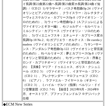
イ長調/第22曲第22曲ヘ長調/第23曲変ホ長調/第24曲イ短
調）/《CD 2》1) サラサーテ：バスク奇想曲Op.24（ヴァイ
オリンとピアノのための）、クライスラー：2) レチタティ
ーヴォとスケルツォ・カプリースOp.6（ヴァイオリン・ソ
ロのための）、3) ウィーン奇想曲Op.2（A.フジュレによる
ヴァイオリンとギター編）、4) ジョルディ・セルベリョ：
ミルシテイン・カプリース（ヴァイオリン・ソロのため
の）、5) ヴィエニャフスキ：エチュード・カプリース変ホ
長調Op.18 No.2、6) ガブリエラ・オルティス：De cuerda y
madera（ヴァイオリンとピアノのための）、7) サン=サー
ンス：アンダルシア奇想曲Op.122（ヴァイオリンと管弦楽
のための）、8) ベルリオーズ：夢とカプリースOp.8（ヴァ
イオリンと管弦楽のための）、9) サン=サーンス：序奏と
ロンド・カプリチオーソ（ヴァイオリンと管弦楽のため
の） 【演奏】マリア・ドゥエニャス、ボリス・クシュニ
ール（CD 2: 5）（ヴァイオリン）、イタマール・ゴラン
（CD 2: 1）、アレクサンダー・マロフェーエフ（CD 2:
6）（ピアノ）、ラファエル・フイヤートル（ギター）
（CD 2: 3）、ミハイル・ゲルツ（指揮）ベルリン・ドイ
ツ交響楽団（CD 2: 7-9） 【録音】2023年9月－2024年9
月、オーストリア、プファッフェンドルフ ※デジパック
仕様
◆ECM New Series