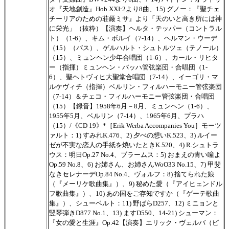
オ『天地創造』Hob.XXI:2より8曲、15) グノー：『聖チェ
チーリアのための荘厳ミサ』より「天のいと高き所には神
に栄光」（抜粋）【演奏】ヘルタ・テッパー（コントラル
ト）（1-6）、キム・ボルイ（7-14）、ヘルマン・ウーデ
（15）（バス）、ゲルハルト・シュトルツェ（テノール）
（15）、ミュンヘン少年合唱団（1-6）、カール・リヒタ
ー（指揮）ミュンヘン・バッハ管弦楽団・合唱団（1-
6）、聖ヘトヴィヒ大聖堂合唱団（7-14）、イーゴリ・マ
ルケヴィチ（指揮）ベルリン・フィルハーモニー管弦楽団
（7-14）＆チェコ・フィルハーモニー管弦楽団・合唱団
（15）【録音】1958年6月－8月、ミュンヘン（1-6）、
1955年5月、ベルリン（7-14）、1965年6月、プラハ
（15）/《CD 19》*［Erik Werba Accompanies You］モーツ
ァルト：1) すみれK.476、2) 夕べの想いK.523、3) ルイー
ゼが不実な恋人の手紙を焼いたときK.520、4) R.シュトラ
ウス：明日Op.27 No.4、ブラームス：5) おまえの青い瞳よ
Op.59 No.8、6) お姉さん、お姉さんWoO33 No.15、7) 甲斐
なきセレナーデOp.84 No.4、ヴォルフ：8) 捨てられた娘
（『メーリケ歌曲集』）、9) 秘めた愛（『アイヒェンドル
フ歌曲集』）、10) あの国をご存知ですか（『ゲーテ歌曲
集』）、シューベルト：11) 野ばらD257、12) ミニョンと
竪琴弾きD877 No.1、13) ますD550、14-21) シューマン：
『女の愛と生涯』Op.42【演奏】エリック・ヴェルバ（ピ