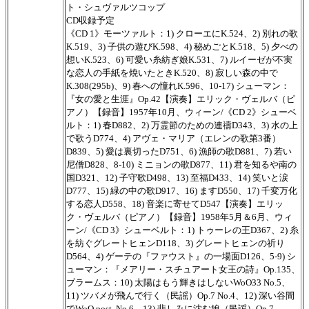
ト・シュヴァルツコップ
CD収録予定
《CD 1》モーツァルト：1) クローエにK.524、2) 別れの歌
K.519、3) 子供の遊びK.598、4) 秘めごとK.518、5) 夕べの
想いK.523、6) 可愛い糸紡ぎ娘K.531、7) ルイーゼが不実
な恋人の手紙を焼いたときK.520、8) 寂しい森の中で
K.308(295b)、9) 春への憧れK.596、10-17) シューマン：
『女の愛と生涯』Op.42【演奏】エリック・ヴェルバ（ピ
アノ）【録音】1957年10月、ウィーン/《CD 2》シューベ
ルト：1) 春D882、2) 万霊節のための連禱D343、3) 水の上
で歌うD774、4) アヴェ・マリア（エレンの歌第3番）
D839、5) 愛は裏切ったD751、6) 漁師の歌D881、7) 若い
尼僧D828、8-10) ミニョンの歌D877、11) 君を知るや南の
国D321、12) 子守歌D498、13) 至福D433、14) 笑いと涙
D777、15) 緑の中の歌D917、16) ますD550、17) 千変万化
する恋人D558、18) 音楽に寄せてD547【演奏】エリッ
ク・ヴェルバ（ピアノ）【録音】1958年5月＆6月、ウィ
ーン/《CD 3》シューベルト：1) トゥーレの王D367、2) 糸
を紡ぐグレートヒェンD118、3) グレートヒェンの祈り
D564、4) ゲーテの『ファウスト』の一場面D126、5-9) シ
ューマン：『メアリー・スチュアート女王の詩』Op.135、
ブラームス：10) 太陽はもう輝きはしないWoO33 No.5、
11) ツバメが飛んで行く（民謡）Op.7 No.4、12) 深い谷間
でWoO post. No.6、13) 悲しみに沈む娘（民謡）Op.7