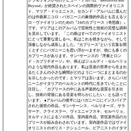
グラモフォンからのデビュー・アルバム『Beethoven and
Beyond』が絶賛されたスペインの国際的ヴァイオリニス
ト、マリア・ドゥエニャス。セカンド・アルバムに選んだ
のは作曲家ニコロ・パガニーニの象徴的作品とも言えるソ
ロ・ヴァイオリンのための『24のカプリース（奇想曲）』
です。マリアはこのアルバムで芸術性と技術の完璧な調和
を見出しています。「この曲はすべてのヴァイオリニスト
にとって重要な道しるべ。私はこれを聴きながら、そして
演奏しながら成長しました。“カプリース”という言葉を聞
くとすぐにパガニーニを思い浮かべますが、他にも多くの
カプリースがあります。サン=サーンスの『序奏とロン
ド・カプリチオーソ』や、例えばジョルディ・セルベリョ
のような現代作品もあります。私は音楽の世界から生まれ
るたくさんの小さな瞬間がどのように一つにまとまるのか
を示したかったのです」とマリアは言います。さらにパガ
ニーニがイタリアのベルカントの時代に生きていたことに
注目し、「カプリースの中にある声楽的な資質を引き出
し、技術の背後にある音楽を明らかにしたい」とも語って
います。 ●アルバムの後半にはパガニーニにインスパイア
された後世の作品、サン=サーンス、ベルリオーズ、サラ
サーテ、クライスラー、ヴィエニャフスキ、セルベリョ、
オルティスによるソロ作品、室内楽作品、管弦楽作品のカ
プリースが組み合わされています。室内楽作品ではヴァイ
オリニストのボリス・クシュニール、ピアニストのイタマ