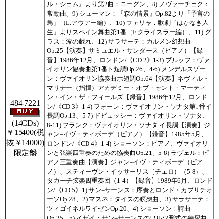
ル・シェム』より第2曲：ニーグン、8) ノヴァーチェク：
常動曲、9) シューマン：『森の情景』Op.82より「予言の
鳥」（L.アウアー編）、10) ファリャ：歌劇『はかなき人
生』よりスペイン舞曲第1番（F.クライスラー編）、11) グ
ラス：波の戯れ、12) サラサーテ：カルメン幻想曲
Op.25【演奏】サミュエル・サンダース（ピアノ）【録
音】1986年12月、ロンドン/《CD 2》1-3) ブルッフ：ヴァ
イオリン協奏曲第1番ト短調Op.26、4-6) メンデルスゾー
ン：ヴァイオリン協奏曲ホ短調Op.64【演奏】ネヴィル・
マリナー（指揮）アカデミー・オブ・セント・マーティ
ン・イン・ザ・フィールズ【録音】1986年12月、ロンド
484-7221
ン/《CD 3》1-4) フォーレ：ヴァイオリン・ソナタ第1番イ
長調Op.13、5-7) ドビュッシー：ヴァイオリン・ソナタ、
(14CDs)
8-11) フランク：ヴァイオリン・ソナタ イ長調【演奏】ジ
￥15400
(税
ャン=イヴ・ティボーデ（ピアノ）【録音】1985年5月、
抜￥14000)
ロンドン/《CD 4》1-4) ショーソン：ピアノ、ヴァイオリ
限定盤
ンと弦楽四重奏のための協奏曲Op.21、5-8) ラヴェル：ピ
アノ三重奏曲【演奏】ジャン=イヴ・ティボーデ（ピア
ノ）、スティーヴン・イッサーリス（チェロ）（5-8）、
タカーチ弦楽四重奏団（1-4）【録音】1989年6月、ロンド
ン/《CD 5》1) サン=サーンス：序奏とロンド・カプリチオ
ーソOp.28、2) マスネ：タイスの瞑想曲、3) サラサーテ：
ツィゴイネルワイゼンOp.20、4) ショーソン：詩曲
Op.25、5) イザイ：サン=サーンスのワルツ形式の練習曲