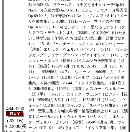
3) 至福D433、ブラームス：4) 甲斐なきセレナーデOp.84
No.4、5) 永遠の愛Op.43 No.1、R.シュトラウス：6) 悪天候
Op.69 No.5、7) 子守歌Op.41 No.1、ヴォルフ：8-10)『メー
リケ歌曲集』より3曲、11) レーガー：マリアの子守歌
Op.76 No.52、12-14) ヒンデミット：聖なるモテット（ク
リスマス・モテット）より（第8曲：イエスが生まれたま
いし時/第2曲：羊飼いたちは話した/第11曲：結婚はなさ
れ）、15-18) ヴェルナー・エック：４つのカンツォーナ
【演奏】エリック・ヴェルバ（ピアノ）（1-14）、ヴォル
フガング・シュナイダーハン（ヴァイオリン）（11）、ヴ
ェルナー・エック（指揮）バイエルン放送交響楽団（15-
18）【録音】1952年9月（1, 8, 9, 12-14）、1月（2, 3, 10,
11）、1958年6月（4-7）、ウィーン、1960年11月、ミュ
ンヘン（15-18）/《CD 8》ヴォルフ：1-22)『メーリケ歌
曲集』＆詩の朗読、23-44)『イタリア歌曲集』（第1巻よ
り12曲/第2巻より10曲）【演奏】オスカー・ウェルナー
（語り手）（1-22）、エリック・ヴェルバ（ピアノ）【録
音】1959年4月＆5月（1-22）、1953年9月（23-44）、ウ
ィーン/《CD 9》1-18) ヴォルフ：『スペイン歌曲集』（第
484-3250
1部：聖歌曲集より8曲/第2部：世俗歌曲集より10曲）【演
奏】エーベルハルト・ヴェヒター（バリトン）、エリッ
(20CDs)
ク・ヴェルバ（ピアノ）【録音】1959年4月＆5月、ウィ
￥22000
(税
ーン/《CD 10》1-46) ヴォルフ：『イタリア歌曲集』【演