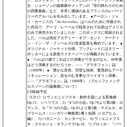
デ、ムストネン、イッサーリスとのパートナーシップを築
き、ショーソンの協奏曲やメシアンの『世の終わりのため
の四重奏曲』など、非常に価値のあるフランスのレパート
リーのアルバムを生み出しています。 ●アーロン・ジェ
イ・カーニスの『Air for violin』はベルのために作曲され
た作品で、アーゴ・レーベルで録音されて以前はアメリカ
のみで発売されていましたが、このボックスに収録されま
した。ベルは現在アカデミー・オブ・セント・マーティ
ン・イン・ザ・フィールズの音楽監督を務めています。 ●
オリジナル・ジャケット仕様。ブックレットにはタリー・
ポッターによる新規ライナーノーツが掲載されています。
●「ベルは21歳でこれほどの演奏ができるのなら、40年後
はどう演奏するのだろうか」――『グラモフォン』誌
（1988年） ●「豊かな音色、完璧な技術、驚異的なアーテ
ィキュレーション…息をのむ見事なヴァイオリン演奏」
――『グラモフォン』誌（1988年）（ブルッフとメンデ
ルスゾーンの協奏曲について）
CD収録予定
《CD 1》1) ヴィエニャフスキ：創作主題による変奏曲
Op.15、シベリウス：2)『4つの小品』Op.78より第2曲：ロ
マンス、3)『５つの小品』Op.81より第1曲：マズルカ、4)
ブラームス：ハンガリー舞曲第1番ト短調（J.ヨアヒム
編）、5) パガニーニ：カンタービレ、6) ヴィエニャフス
キ：スケルツォ・タランテラOp.16、7) ブロッホ：『バー