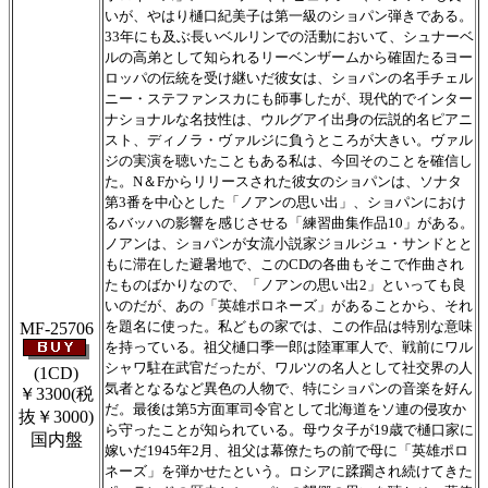
いが、やはり樋口紀美子は第一級のショパン弾きである。
33年にも及ぶ長いベルリンでの活動において、シュナーベ
ルの高弟として知られるリーベンザームから確固たるヨー
ロッパの伝統を受け継いだ彼女は、ショパンの名手チェル
ニー・ステファンスカにも師事したが、現代的でインター
ナショナルな名技性は、ウルグアイ出身の伝説的名ピアニ
スト、ディノラ・ヴァルジに負うところが大きい。ヴァル
ジの実演を聴いたこともある私は、今回そのことを確信し
た。N＆Fからリリースされた彼女のショパンは、ソナタ
第3番を中心とした「ノアンの思い出」、ショパンにおけ
るバッハの影響を感じさせる「練習曲集作品10」がある。
ノアンは、ショパンが女流小説家ジョルジュ・サンドとと
もに滞在した避暑地で、このCDの各曲もそこで作曲され
たものばかりなので、「ノアンの思い出2」といっても良
いのだが、あの「英雄ポロネーズ」があることから、それ
を題名に使った。私どもの家では、この作品は特別な意味
MF-25706
を持っている。祖父樋口季一郎は陸軍軍人で、戦前にワル
シャワ駐在武官だったが、ワルツの名人として社交界の人
(1CD)
気者となるなど異色の人物で、特にショパンの音楽を好ん
￥3300
(税
だ。最後は第5方面軍司令官として北海道をソ連の侵攻か
抜￥3000)
ら守ったことが知られている。母ウタ子が19歳で樋口家に
国内盤
嫁いだ1945年2月、祖父は幕僚たちの前で母に「英雄ポロ
ネーズ」を弾かせたという。ロシアに蹂躙され続けてきた