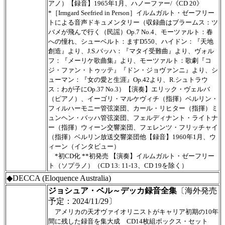
アノ）【録音】1965年1月、ハノーファー/《CD 20》
*［Irmgard Seefried in Person］イルムガルト・ゼーフリー
トによる音声ドキュメンタリー（収録曲はブラームス：ツ
バメが飛んで行く（民謡）Op.7 No.4、モーツァルト：春
への憧れ、シューベルト：ますD550、ハイドン：『天地
創造』より、J.S.バッハ：『マタイ受難曲』より、ヴォル
フ：『メーリケ歌曲集』より、モーツァルト：歌劇『コ
ジ・ファン・トゥッテ』『ドン・ジョヴァンニ』より、シ
ューマン：『女の愛と生涯』Op.42より、R.シュトラウ
ス：わが子にOp.37 No.3）【演奏】エリック・ヴェルバ
（ピアノ）、イーゴリ・マルケヴィチ（指揮）ベルリン・
フィルハーモニー管弦楽団、カール・リヒター（指揮）ミ
ュンヘン・バッハ管弦楽団、フェルディナント・ライトナ
ー（指揮）ウィーン交響楽団、フェレンツ・フリッチャイ
（指揮）ベルリン放送交響楽団他【録音】1960年1月、ウ
ィーン（インタビュー）
*初CD化 **初発売 【演奏】イルムガルト・ゼーフリー
ト（ソプラノ）（CD 13: 11-13、CD 19を除く）
◆DECCA (Eloquence Australia)
ジョシュア・ベル～デッカ録音全集
〔海外発売
予定：2024/11/29〕
アメリカの天才ヴァイオリニストがキャリア初期の10年
間に残した録音を集大成 CD14枚組ボックス・セット