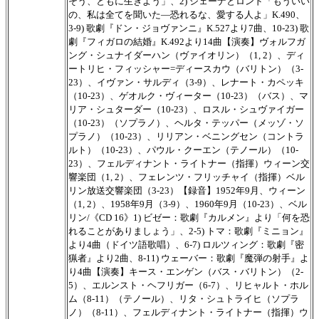
そう、ともに生きよう」、2) シェーナとロンド「もういい
の、私は全てを聞いた―恐れるな、愛する人よ」K.490、
3-9) 歌劇『ドン・ジョヴァンニ』K.527より7曲、10-23) 歌
劇『フィガロの結婚』K.492より14曲【演奏】ヴォルフガ
ング・シュナイダーハン（ヴァイオリン）（1, 2）、ディ
ートリヒ・フィッシャー=ディースカウ（バリトン）（3-
23）、イヴァン・サルディ（3-9）、レナート・カペッキ
（10-23）、ゲオルク・ヴィーター（10-23）（バス）、マ
リア・シュターダー（10-23）、ロスル・シュヴァイガー
（10-23）（ソプラノ）、ヘルタ・テッパー（メッゾ・ソ
プラノ）（10-23）、リリアン・ベニングセン（コントラ
ルト）（10-23）、パウル・クーエン（テノール）（10-
23）、フェルディナント・ライトナー（指揮）ウィーン交
響楽団（1, 2）、フェレンツ・フリッチャイ（指揮）ベル
リン放送交響楽団（3-23）【録音】1952年9月、ウィーン
（1, 2）、1958年9月（3-9）、1960年9月（10-23）、ベル
リン/《CD 16》1) ビゼー：歌劇『カルメン』より「何を恐
れることがありましょう」、2-5) トマ：歌劇『ミニョン』
より4曲（ドイツ語歌唱）、6-7) ロルツィング：歌劇『密
猟者』より2曲、8-11) ウェーバー：歌劇『魔弾の射手』よ
り4曲【演奏】キース・エンゲン（バス・バリトン）（2-
5）、エルンスト・ヘフリガー（6-7）、リヒャルト・ホル
ム（8-11）（テノール）、リタ・シュトライヒ（ソプラ
ノ）（8-11）、フェルディナント・ライトナー（指揮）ウ