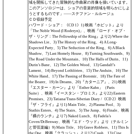
域を開拓してきた冒険的な作曲家の肖像を描いています。
このアンソロジーは、ショアの音楽的領域を明らかにしよ
うとするものです」――ステファン・ルルージュ
ＣＤ収録予定
ハワード・ショア： 《CD 1》1) 映画『ホビット』より
「The Noble Wood (I Roderyn)」、映画『ロード・オブ・
ザ・リング：The Fellowship of the Ring』より2) Where the
Shadows Lie、3) The History of the Ring、4) A Long-
Expected Party、5) The Seduction of the Ring、6) A Black
Shadow、7) Last Homely House、8) Turning Southwards、9)
The Road Under the Mountain、10) The Halls of Durin、11)
Durin’s Bane、12) The Golden Wood、13) Gandalf’s
Lament、14) Beyond Lothlórien、15) The Anduin、16) The
White Hand、17) The Passing of Boromir、18) The Fate of
the Bearer、19) In Dreams、20)『カターニア』、21) 映画
『エスター・カーン』より「Esther Kahn」（Paris
Suite）、映画『イースタン・プロミス』より22) Eastern
Promises、23) Tatiana/Trans-Siberian Diary /《CD 2》映画
『ザ・フライ』より1) Main Title、2) Plasma Pool、3)
Stathis Enters、4) The Stairs、5) The Jump、6) Finale、映画
『裸のランチ』より7) Naked Lunch、8) Fadela’s
Coven/Dr.Benway、映画『エド・ウッド』より（テルミン
と管弦楽編）9) Main Title、10) Grave Robbers、11) This Is
the One、映画『クラッシュ』より12) Crash、13) Cine