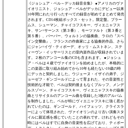
《ジョシュア・ベル～デッカ録音全集》 ●アメリカのヴァ
イオリニスト、ジョシュア・ベルがデッカにデビュー以来
10年間にわたり行ったすべての録音が初めてまとめて発売
されます。CD14枚組ボックス・セット。限定盤。ブラー
ムス、シューマン、チャイコフスキー、ヴィエニャフス
キ、サン=サーンス（第３番）、モーツァルト（第３番と
第５番）、バーバー、ウォルトンの協奏曲、ラロの『スペ
イン交響曲』、フランスの作曲家による協奏的作品、さら
にジャン=イヴ・ティボーデ、オッリ・ムストネン、ステ
ィーヴン・イッサーリスとの室内楽作品が収録されていま
す。２枚のアンコール集のCDも含まれます。 ●ジョシュ
ア・ベルは４歳でヴァイオリンを始めましたが、本格的に
この楽器に取り組み始めてから10年も経たない19歳の時
にデッカと契約しました。ウジェーヌ・イザイの弟子、ジ
ョーゼフ・ギンゴールドによって育まれた、その音楽性と
技術的な才能で、ベルは契約後まもなくブルッフ、メンデ
ルスゾーン、チャイコフスキー、ヴィエニャフスキの協奏
曲とリサイタルのアンコール曲を収録した3枚のアルバム
を制作しました。ベルが特にヴィエニャフスキに強く惹か
れていたのは、ギンゴールド、ハイフェッツ、クライスラ
ーによって体現された、ヴァイオリンのより古い演奏スタ
イルに親近感を感じていたことの表れです。けれどもその
時にはベルはすでに自身の音楽性を広げており、ティボー