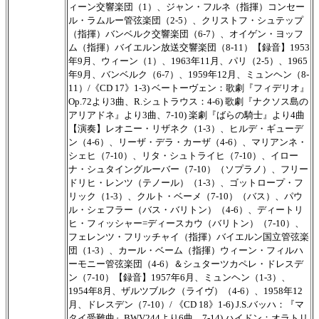
ィーン交響楽団（1）、ジャン・フルネ（指揮）コンセー
ル・ラムルー管弦楽団（2-5）、クリストフ・シュテップ
（指揮）バンベルク交響楽団（6-7）、オイゲン・ヨッフ
ム（指揮）バイエルン放送交響楽団（8-11）【録音】1953
年9月、ウィーン（1）、1963年11月、パリ（2-5）、1965
年9月、バンベルク（6-7）、1959年12月、ミュンヘン（8-
11）/《CD 17》1-3) ベートーヴェン：歌劇『フィデリオ』
Op.72より3曲、R.シュトラウス：4-6) 歌劇『ナクソス島の
アリアドネ』より3曲、7-10) 楽劇『ばらの騎士』より4曲
【演奏】レオニー・リザネク（1-3）、ヒルデ・ギューデ
ン（4-6）、リーザ・デラ・カーザ（4-6）、マリアンネ・
シェヒ（7-10）、リタ・シュトライヒ（7-10）、イロー
ナ・シュタイングルーバー（7-10）（ソプラノ）、フリー
ドリヒ・レンツ（テノール）（1-3）、ゴットロープ・フ
リック（1-3）、クルト・ベーメ（7-10）（バス）、パウ
ル・シェフラー（バス・バリトン）（4-6）、ディートリ
ヒ・フィッシャー=ディースカウ（バリトン）（7-10）、
フェレンツ・フリッチャイ（指揮）バイエルン国立管弦楽
団（1-3）、カール・ベーム（指揮）ウィーン・フィルハ
ーモニー管弦楽団（4-6）＆シュターツカペレ・ドレスデ
ン（7-10）【録音】1957年6月、ミュンヘン（1-3）、
1954年8月、ザルツブルク（ライヴ）（4-6）、1958年12
月、ドレスデン（7-10）/ 《CD 18》1-6) J.S.バッハ：『マ
タイ受難曲』BWV244より6曲、7-14) ハイドン：オラトリ