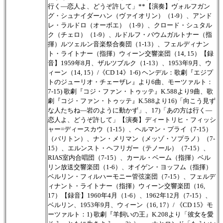
行く―恋人よ、どうぞ許して」**【演奏】ヴォルフガン
グ・シュナイダーハン（ヴァイオリン）（1-9）、アンド
レ・ラルドロ（オーボエ）（1-9）、クロード・シュタル
ク（チェロ）（1-9）、ルドルフ・バウムガルトナー（指
揮）ルツェルン音楽祭合奏団（1-13）、フェルディナン
ト・ライトナー（指揮）ウィーン交響楽団（14, 15）【録
音】1959年8月、ザルツブルク（1-13）、1953年9月、ウ
ィーン（14, 15）/《CD 14》1-6) ヘンデル：歌劇『エジプ
トのジューリオ・チェーザレ』より6曲、モーツァルト：
7-15) 歌劇『コジ・ファン・トゥッテ』K.588より9曲、歌
劇『コジ・ファン・トゥッテ』K.588より16)「向こう見ず
な人たちね―岩のように動かず」、17)「あの方は行く―
恋人よ、どうぞ許して」【演奏】ディートリヒ・フィッシ
ャー=ディースカウ（1-15）、ヘルマン・プライ（7-15）
（バリトン）、ナン・メリマン（メッゾ・ソプラノ）（7-
15）、エルンスト・ヘフリガー（テノール）（7-15）、
RIAS室内合唱団（7-15）、カール・ベーム（指揮）ベル
リン放送交響楽団（1-6）、オイゲン・ヨッフム（指揮）
ベルリン・フィルハーモニー管弦楽団（7-15）、フェルデ
ィナント・ライトナー（指揮）ウィーン交響楽団（16,
17）【録音】1960年4月（1-6）、1962年12月（7-15）、
ベルリン、1953年9月、ウィーン（16, 17）/ 《CD 15》モ
ーツァルト：1) 歌劇『羊飼いの王』K.208より「彼女を愛