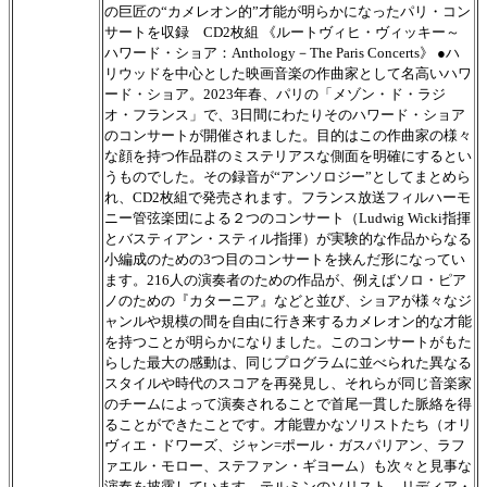
の巨匠の“カメレオン的”才能が明らかになったパリ・コン
サートを収録 CD2枚組 《ルートヴィヒ・ヴィッキー～
ハワード・ショア：Anthology－The Paris Concerts》 ●ハ
リウッドを中心とした映画音楽の作曲家として名高いハワ
ード・ショア。2023年春、パリの「メゾン・ド・ラジ
オ・フランス」で、3日間にわたりそのハワード・ショア
のコンサートが開催されました。目的はこの作曲家の様々
な顔を持つ作品群のミステリアスな側面を明確にするとい
うものでした。その録音が“アンソロジー”としてまとめら
れ、CD2枚組で発売されます。フランス放送フィルハーモ
ニー管弦楽団による２つのコンサート（Ludwig Wicki指揮
とバスティアン・スティル指揮）が実験的な作品からなる
小編成のための3つ目のコンサートを挟んだ形になってい
ます。216人の演奏者のための作品が、例えばソロ・ピア
ノのための『カターニア』などと並び、ショアが様々なジ
ャンルや規模の間を自由に行き来するカメレオン的な才能
を持つことが明らかになりました。このコンサートがもた
らした最大の感動は、同じプログラムに並べられた異なる
スタイルや時代のスコアを再発見し、それらが同じ音楽家
のチームによって演奏されることで首尾一貫した脈絡を得
ることができたことです。才能豊かなソリストたち（オリ
ヴィエ・ドワーズ、ジャン=ポール・ガスパリアン、ラフ
ァエル・モロー、ステファン・ギヨーム）も次々と見事な
演奏を披露しています。テルミンのソリスト、リディア・