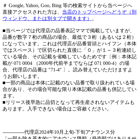
＃ Google, Yahoo, Goo, Bing 等の検索サイトから当ページへ
直接アクセスされた方は、
当店のトップページへどうぞ（別
ウィンドウ、または別タブで開きます）
。
■当ページでは代理店の品番表記ママで掲載していますが、
品番が数字７桁の商品の場合、最低で３桁（あるいは２桁）
になっています。これは代理店が品番冒頭とハイフン（本体
ではスペース）で区切られた直後に「０」が１～３桁連続し
ている場合、その記載を省略しているためです〔例：本体記
載が 071 0004 （2000年代前半までならば 071 000-4）の場
合、代理店の品番は "71-4" 〕。読み替えていただけますよ
うお願いします。
■一部の商品は本体に記載のない品番で取り扱われている場
合があり、その場合可能な限り本体記載の品番も併記してい
ます。
■リリース後早急に品切となって再生産されないアイテムも
あります。入手できない場合はご容赦ください。
--------------代理店2024年10月上旬-
下旬アナウンス分
〔一部を除き基本的にアナウンス降順（発売順ではありませ