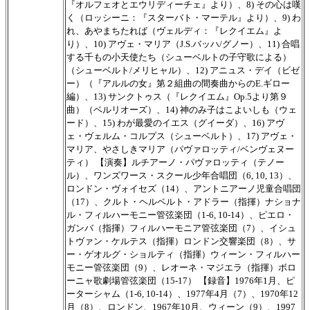
『オルフェオとエウリディーチェ』より）、8) その心は嘆
く（ロッシーニ：『スターバト・マーテル』より）、9) わ
れ、あやまちたれば（ヴェルディ：『レクイエム』よ
り）、10) アヴェ・マリア（J.S.バッハ/グノー）、11) 合唱
する千もの小天使たち（シューベルトの子守歌による）
（シューベルト/メリヒャル）、12) アニュス・デイ（ビゼ
ー）（『アルルの女』第２組曲の間奏曲からのE.ギロー
編）、13) サンクトゥス（『レクイエム』Op.5より第９
曲）（ベルリオーズ）、14) 神のみ子はこよいしも（ウェ
ード）、15) わが最愛のイエス（グイーダ）、16) アヴ
ェ・ヴェルム・コルプス（シューベルト）、17) アヴェ・
マリア、やさしきマリア（パヴァロッティ/ベンヴェヌー
ティ） 【演奏】ルチアーノ・パヴァロッティ（テノー
ル）、ワンズワース・スクール少年合唱団（6, 10, 13）、
ロンドン・ヴォイセズ（14）、アントニアーノ児童合唱団
（17）、クルト・ヘルベルト・アドラー（指揮）ナショナ
ル・フィルハーモニー管弦楽団（1-6, 10-14）、ピエロ・
ガンバ（指揮）フィルハーモニア管弦楽団（7）、イシュ
トヴァン・ケルテス（指揮）ロンドン交響楽団（8）、サ
ー・ゲオルグ・ショルティ（指揮）ウィーン・フィルハー
モニー管弦楽団（9）、レオーネ・マジエラ（指揮）ボロ
ーニャ歌劇場管弦楽団（15-17） 【録音】1976年1月、ピ
ーターシャム（1-6, 10-14）、1977年4月（7）、1970年12
月（8）、ロンドン、1967年10月、ウィーン（9）、1997