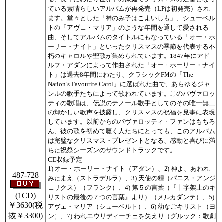
ている素晴らしいアルバムが再発売（LPは初発売）され
ます。堂々とした「神のみ子はこよいしも」、シューベル
トの「アヴェ・マリア」のような年間を通して愛される
曲、そしてアルバムのタイトルにもなっている「オー・ホ
ーリー・ナイト」といったクリスマスの季節を代表する不
朽のキャロルや聖歌が集められています。1847年にアド
ルフ・アダンによって作曲された「オー・ホーリー・ナイ
ト」は過去8年間にわたり、クラシックFMの「The
Nation’s Favourite Carol」に選ばれた曲で、あらゆるジャ
ンルの歌手たちによって歌われています。このパヴァロッ
ティの歌唱は、伝説のテノール歌手としてのその唯一無二
の輝かしい歌声を披露し、クリスマスの祝福を見事に表現
しています。以前からのパヴァロッティ・ファンはもちろ
ん、彼の歌を初めて聴く人たちにとっても、このアルバム
は完璧なクリスマス・プレゼントとなる、感動と喜びに満
ちた祝祭シーズンのサウンドトラックです。
CD収録予定
1) オー・ホーリー・ナイト（アダン）、2) 神よ、あわれ
487-728
みたまえ（ストラデルラ）、3) 天使の糧（パニス・アンジ
ェリクス）（フランク）、4) 第５の言葉（『十字架上のキ
(1CD)
リストの最後の７つの言葉』より）（メルカダンテ）、5)
￥3630
(税
アヴェ・マリア（シューベルト）、6) 幼なごキリスト（ヨ
抜￥3300)
ン）、7) われエウリディーチェを失えり（グルック：歌劇