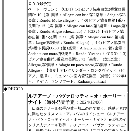
ＣＤ収録予定
ベートーヴェン： 《CD 1》1-3)ピアノ協奏曲第2番変ロ長
調Op.19（第1楽章：Allegro con brio/第2楽章：Adagio/第3
楽章：Rondo. Molto allegro）、4-6) ピアノ協奏曲第1番ハ
長調Op.15（第1楽章：Allegro con brio/第2楽章：Largo/第3
楽章：Rondo. Allgro scherzando）/《CD 2》1-3) ピアノ協
奏曲第3番ハ短調Op.37（第1楽章：Allegro con brio/第2楽
章：Largo/第3楽章：Rondo. Allegro）、4-6) ピアノ協奏曲
第4番ト長調Op.58（第1楽章：Allegro moderato/第2楽章：
Andante con moto/第3楽章：Rondo. Vivace）/《CD 3》1-3)
ピアノ協奏曲第5番変ホ長調Op.73『皇帝』（第1楽章：
Allegro/第2楽章：Adagio un poco moto/第3楽章：Rondo.
Allegro） 【演奏】アレクサンダー・ロンクヴィッヒ（ピ
アノ、指揮）、ミュンヘン室内管弦楽団 【録音】2022年1
月、ドイツ、ランツフート、Rathausprunksaal
◆DECCA
ルチアーノ・パヴァロッティ～オ・ホーリー・
ナイト
〔海外発売予定：2024/12/06〕
伝説のテノール歌手が唯一無二の声で祝う、感動と喜び
に満ちたクリスマス・アルバムのリイシュー 《ルチアー
ノ・パヴァロッティ～オ・ホーリー・ナイト》 ●伝説のイ
タリア人テノール歌手、ルチアーノ・パヴァロッティによ
る、長年にわたり世界中の家庭でクリスマスの定番となっ