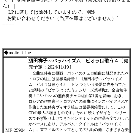
ん）｜
LP に関しては除外していますので、別途
お問い合わせください（当店在庫はございません）〕------
--------
◆molto ｆine
須田祥子～バッハイズム ビオラは歌う４
〔発
売予定：2024/11/19〕
全曲無伴奏に挑戦 バッハのチェロ組曲に触発されたペ
トロフの組曲は世界発録音！ 《須田祥子～バッハイズ
ム ビオラは歌う４》 ビオラという楽器に光を当てた
と評判の「ビオラはうたう」シリーズ第4弾は、全曲無伴
奏！ J.S.バッハの無伴奏チェロ組曲第1番を冒頭におき、
ロシアの作曲家ペトロフがこの組曲にインスパイアされて
作曲した無伴奏ヴィオラ組曲は世界初録音にして、この
CDの最大の聴きものです。それに続くイザイと、シリー
ズで必ず取り上げてきたヒンデミットの作品も全てバッハ
がベースにあり、アルバム・タイトルは「バッハイズ
ム」。東フィルのトップとしての活動の他、さまざまな楽
MF-25904