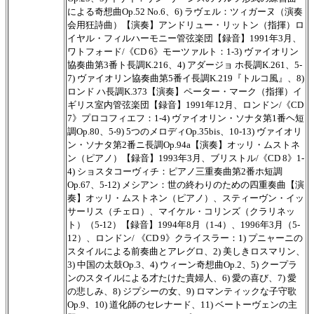
による奇想曲Op.52 No.6、6) ラヴェル：ツィガーヌ（演奏
会用狂詩曲）【演奏】アンドリュー・リットン（指揮）ロ
イヤル・フィルハーモニー管弦楽団【録音】1991年3月、
ワトフォード/《CD 6》モーツァルト：1-3) ヴァイオリン
協奏曲第3番ト長調K.216、4) アダージョ ホ長調K.261、5-
7) ヴァイオリン協奏曲第5番イ長調K.219『トルコ風』、8)
ロンド ハ長調K.373【演奏】ペーター・マーク（指揮）イ
ギリス室内管弦楽団【録音】1991年12月、ロンドン/《CD
7》プロコフィエフ：1-4) ヴァイオリン・ソナタ第1番ヘ短
調Op.80、5-9) 5つのメロディOp.35bis、10-13) ヴァイオリ
ン・ソナタ第2番ニ長調Op.94a【演奏】オッリ・ムストネ
ン（ピアノ）【録音】1993年3月、ブリストル/《CD 8》1-
4) ショスタコーヴィチ：ピアノ三重奏曲第2番ホ短調
Op.67、5-12) メシアン：世の終わりのための四重奏曲【演
奏】オッリ・ムストネン（ピアノ）、スティーヴン・イッ
サーリス（チェロ）、マイケル・コリンズ（クラリネッ
ト）（5-12）【録音】1994年8月（1-4）、1996年3月（5-
12）、ロンドン/ 《CD 9》クライスラー：1) プニャーニの
スタイルによる前奏曲とアレグロ、2) 美しきロスマリン、
3) 中国の太鼓Op.3、4) ウィーン奇想曲Op.2、5) クープラ
ンのスタイルによる才たけた貴婦人、6) 愛の喜び、7) 愛
の悲しみ、8) ジプシーの女、9) ロマンティックな子守歌
Op.9、10) 道化師のセレナード、11) ベートーヴェンの主