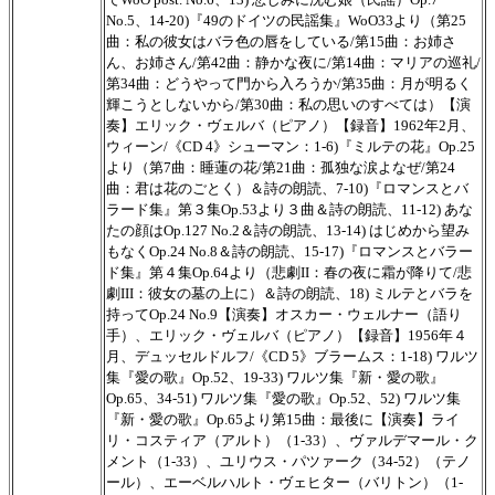
No.5、14-20)『49のドイツの民謡集』WoO33より（第25
曲：私の彼女はバラ色の唇をしている/第15曲：お姉さ
ん、お姉さん/第42曲：静かな夜に/第14曲：マリアの巡礼/
第34曲：どうやって門から入ろうか/第35曲：月が明るく
輝こうとしないから/第30曲：私の思いのすべては）【演
奏】エリック・ヴェルバ（ピアノ）【録音】1962年2月、
ウィーン/《CD 4》シューマン：1-6)『ミルテの花』Op.25
より（第7曲：睡蓮の花/第21曲：孤独な涙よなぜ/第24
曲：君は花のごとく）＆詩の朗読、7-10)『ロマンスとバ
ラード集』第３集Op.53より３曲＆詩の朗読、11-12) あな
たの顔はOp.127 No.2＆詩の朗読、13-14) はじめから望み
もなくOp.24 No.8＆詩の朗読、15-17)『ロマンスとバラー
ド集』第４集Op.64より（悲劇II：春の夜に霜が降りて/悲
劇III：彼女の墓の上に）＆詩の朗読、18) ミルテとバラを
持ってOp.24 No.9【演奏】オスカー・ウェルナー（語り
手）、エリック・ヴェルバ（ピアノ）【録音】1956年４
月、デュッセルドルフ/《CD 5》ブラームス：1-18) ワルツ
集『愛の歌』Op.52、19-33) ワルツ集『新・愛の歌』
Op.65、34-51) ワルツ集『愛の歌』Op.52、52) ワルツ集
『新・愛の歌』Op.65より第15曲：最後に【演奏】ライ
リ・コスティア（アルト）（1-33）、ヴァルデマール・ク
メント（1-33）、ユリウス・パツァーク（34-52）（テノ
ール）、エーベルハルト・ヴェヒター（バリトン）（1-