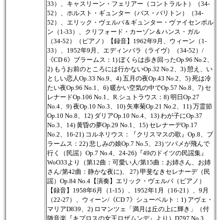
33）、キャスリーン・フェリアー（コントラルト）（34-
52）、ホルスト・ギュンター（バス・バリトン）（34-
52）、エリック・ヴェルバ＆ギュンター・ヴァイセンボル
ン（1-33）、クリフォード・カーゾン＆ハンス・ガル
（34-52）（ピアノ）【録音】1962年9月、ウィーン（1-
33）、1952年9月、エディンバラ（ライヴ）（34-52）/
《CD 6》ブラームス：1) ぼくらは歩き回ったOp.96 No.2、
2) もうお前のところには行かないOp.32 No.2、3) 憩え、い
としい恋人Op.33 No.9、4) 五月の夜Op.43 No.2、5) 死は冷
たい夜Op.96 No.1、6) 暖かい空気の中でOp.57 No.8、7) セ
レナードOp.106 No.1、R.シュトラウス：8) 明日Op.27
No.4、9) 夜Op.10 No.3、10) 矢車菊Op.21 No.2、11) 万霊節
Op.10 No.8、12) ダリアOp.10 No.4、13) わが子にOp.37
No.3、14) 黄昏の夢Op.29 No.1、15) セレナーデOp.17
No.2、16-21) コルネリウス：『クリスマスの歌』Op.8、ブ
ラームス：22) 悲しみの娘Op.7 No.5、23) ツバメが飛んで
行く（民謡）Op.7 No.4、24-26)『49のドイツの民謡集』
WoO33より（第12曲：可愛い人/第15曲：お姉さん、お姉
さん/第42曲：静かな夜に)、 27) 甲斐なきセレナーデ（民
謡）Op.84 No.4【演奏】エリック・ヴェルバ（ピアノ）
【録音】1958年6月（1-15）、1952年1月（16-21）、9月
（22-27）、ウィーン/《CD 7》シューベルト：1) アヴェ・
マリアD839、2) ロマンツェ「満月は丘の上に輝き」（付
随音楽『キプロスの女王ロザムンデ』より）D797 No.3、