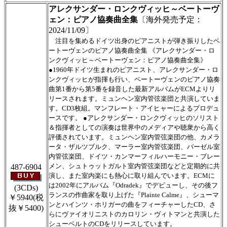
アレクサンダー・ロンクヴィッヒ～ベートーヴ
ェン：ピアノ協奏曲全集
〔海外発売予定：
2024/11/09〕
注目を集めるドイツ出身のピアニストが弾き振りしたベ
ートーヴェンのピアノ協奏曲全集 《アレクサンダー・ロ
ンクヴィッヒ～ベートーヴェン：ピアノ協奏曲全集》
●1960年ドイツ生まれのピアニスト、アレクサンダー・ロ
ンクヴィッヒが指揮も行い、ベートーヴェンのピアノ協奏
曲第1番から第5番を録音した最新アルバムがECMよりリ
リースされます。ミュンヘン室内管弦楽団と共演していま
す。CD3枚組。マンフレート・アイヒャーによるプロデュ
ースです。 ●アレクサンダー・ロンクヴィッヒのソリスト
＆指揮者としての演奏は世界中のメディアや聴衆から高く
評価されています。ミュンヘン室内管弦楽団の他、カメラ
ータ・ザルツブルク、マーラー室内管弦楽団、バーゼル室
内管弦楽団、ドイツ・カンマーフィルハーモニー・ブレー
メン、シュトゥットガルト室内管弦楽団などと定期的に共
487-6904
演し、また室内楽にも熱心に取り組んでいます。ECMに
は2002年にアルバム『Odradek』でデビューし、その後フ
(3CDs)
ランスの作曲家を取り上げた『Plainte Calme』、シューマ
￥5940
(税
ンとハインツ・ホリガーの曲をフィーチャーしたCD、さ
抜￥5400)
らにヴァイオリニストのカロリン・ヴィトマンと共演した
シューベルトのCDをリリースしています。