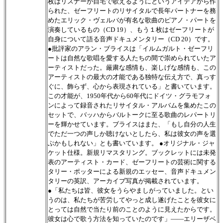
枚はリスナーが自宅で歌えるようにというアイデアから作
られた、ゼーフリートのリサイタルで長年パートナーを務
めたエリック・ヴェルバが有名な歌曲のピアノ・パートを
演奏しているもの（CD 19）、もう１枚はゼーフリートが
自身について語る音声ドキュメンタリー（CD 20）です。
●批評家のアラン・ブライスは「イルムガルト・ゼーフリ
ートは自然な歌唱を愛する人たちの間で崇められていたア
ーティストだった。厳粛な感情も、楽しげな感情も、この
アーティストの最大の才能である独特な伝え方で、真っす
ぐに、飾らず、心から表現されている」と書いています。
この才能が、1950年代から60年代にドイツ・グラモフォ
ンによって録音されたリサイタル・アルバムを集めたこの
セットで、バッハからバルトークに至る歌曲のレパートリ
ーを輝かせています。ブライスはまた、「もし自分の人生
でただ一つの声しか聴けないとしたら、私は彼女の声を選
ぶかもしれない」とも書いています。 ●オリジナル・ジャ
ケット仕様。新規リマスタリング。ブックレットには未発
表のアーティスト・カード、ゼーフリートの芸術に関する
タリー・ポッターによる新規のエッセー、音声ドキュメン
タリーの英訳、アーカイブ写真が掲載されています。
●「私たちは皆、彼女をうらやましがっていました。とい
うのは、私たちが苦労してやっと成し遂げたことを彼女に
とっては自然で当たり前のことのように見えたからです。
彼女は心で歌う方法を知っていたのです」――エリーザベ