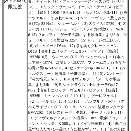
抜￥20000)
奏】ディートリヒ・フィッシャー=ディースカウ（バリト
限定盤
ン）、エリック・ヴェルバ、イェルク・デームス（ピア
ノ）【録音】1958年9月＆10月、ベルリン/ 《CD 11》1) モ
ーツァルト：すみれK.476、2) ベートーヴェン：悲しみの
喜びOp.83 No.1、シューベルト：3) ズライカI D720、4) ズ
ライカII D717、5) シューマン：ズライカの歌Op.25 No.9、
6-13) ヴォルフ：『ゲーテの詩による歌曲集』より8曲、シ
ューベルト：14) 野ばらD257、15) トゥーレの王D367、
16) ガニュメートD544、17) 糸を紡ぐグレートヒェン
D118【演奏】エリック・ヴェルバ（ピアノ）【録音】
1957年10月、ウィーン/《CD 12》シューベルト：1) 水の
上で歌うD774、2) 笑いと涙D777、ブラームス：3) あなた
の青い目Op.59 No.8、4) セレナーデOp.106 No.1、5-10) ム
ソルグスキー：歌曲集『子供部屋』、11-15) バルトーク：
『村の情景』Sz.78、16-18) ヴォルフ：『メーリケ歌曲
集』より3曲、19) R.シュトラウス：セレナーデOp.17
No.2【演奏】エリック・ヴェルバ（ピアノ）【録音】
1953年、ミュンヘン（1, 8-10, 19）、ビーレフェルト
（2）、ベルリン（3, 4, 11-18）、ハンブルク（5-7）（す
べてライヴ）/《CD 13》1-9) J.S.バッハ：結婚カンタータ
BWV202、10) レスピーギ：夕暮れ、モーツァルト：11-
13) ディヴェルティメント ヘ長調K.138*、歌劇『コジ・フ
ァン・トゥッテ』K.588より（ドイツ語歌唱）14)「向こう
見ずな人たちね―岩のように動かず」**、15)「あの方は