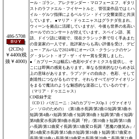
ール・ゴラン、アレクサンダー・マロフェーエフ、ギタリ
ストのラファエル・フイヤートルと、管弦楽作品ではミハ
イル・ゲルツ指揮によるベルリン・ドイツ交響楽団と共演
しています。 ●マリア・ドゥエニャスはグラナダ生まれ、
ウィーンを拠点に活躍していますが、今後も世界の名高い
ホールでのコンサートが控えています。スペイン語、英
486-5708
語、ドイツ語に堪能で、現在クラシック界で引く手あまた
の音楽家の一人です。批評家からも高い評価を受け、デビ
(2CDs)
ュー・アルバムで2024年にオーパス・クラシックのヤン
￥4400
(税
グ・タレント・オブ・ザ・イヤー賞を受賞しました。
抜￥4000)
●「カプリースは幅広い色彩やダイナミクスを提供し、そ
こには即興の感覚もあります。単なる技術的なひらめき以
上の意味があります。ラプソディの自由さ、色彩、そして
創造性につながるものです。それらすべてがヴァイオリン
をまるで魔法のような魅惑的な楽器にしているのです」
（マリア・ドゥエニャス）
CD収録予定
《CD 1》パガニーニ：24のカプリースOp.1（ヴァイオリ
ン・ソロのための）（第1曲ホ長調/第2曲ロ短調/第3曲ホ
短調/第4曲ハ短調/第5曲イ短調/第6曲ト短調/第7曲イ短調/
第8曲変ホ長調/第9曲ホ長調『狩』/第10曲ト短調/第11曲
ハ長調/第12曲変イ長調/第13曲変ロ長調『悪魔の微笑み』/
第14曲変ホ長調/第15曲ホ短調/第16曲ト短調/第17曲変ホ
長調/第18曲ハ長調/第19曲変ホ長調/第20曲ニ長調/第21曲