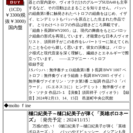
器との室内楽や、ヴィオラだけのグループSUDA48も主宰
するなど、その活動は止まることを知りません。 バッハ
(1CD)
の組曲第1番に触発されたペトロフの組曲をはじめ、イザ
￥3300
(税
イ、ヒンデミットもバッハを原点とした生まれた作品で
抜￥3000)
す。 とりわけペトロフの作品は聴きどころ満載です。
国内盤
「組曲ト長調BWV2005」は、現代の舞曲をもとにバロッ
ク組曲の形式を再現しています。才能豊かな日本人ヴィオ
リスト、須田祥子がこの名作をレパートリーに加えてくれ
たことを心から嬉しく思います。彼女の演奏は、バ ロッ
ク様式と現代音楽を深く理解し、繊細さとエネルギーで際
立っています。 ――エフゲニー・ペトロフ
収録予定
J.S.バッハ：無伴奏チェロ組曲第1番 ト長調 BWV 1007 ペ
トロフ：無伴奏ヴィオラ組曲 ト長調 BWV2005 イザイ：
無伴奏ヴァイオリン・ソナタ第3番 ニ短調 作品27-3 「バ
ラード」（G.エネスコに） ヒンデミット：無伴奏ヴィオ
ラ・ソナタ 作品25-１ 【演奏】須田祥子（ヴィオラ） 【録
音】2024年2月13、14、15日 邑楽町中央公民館
◆molto ｆine
樋口紀美子～樋口紀美子が弾く「英雄ポロネー
ズ」
〔発売予定：2024/11/15〕
万感の想い！ 《樋口紀美子～樋口紀美子が弾く「英雄
ポロネーズ」》 バッハやドビュッシー、メシアンも良