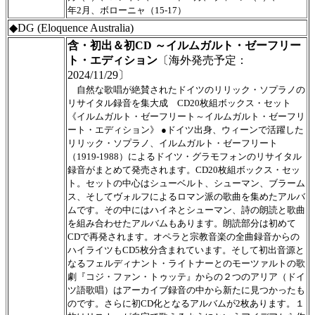
年2月、ボローニャ（15-17）
◆DG (Eloquence Australia)
含・初出＆初CD ～イルムガルト・ゼーフリー
ト・エディション
〔海外発売予定：
2024/11/29〕
自然な歌唱が絶賛されたドイツのリリック・ソプラノの
リサイタル録音を集大成 CD20枚組ボックス・セット
《イルムガルト・ゼーフリート～イルムガルト・ゼーフリ
ート・エディション》 ●ドイツ出身、ウィーンで活躍した
リリック・ソプラノ、イルムガルト・ゼーフリート
（1919-1988）によるドイツ・グラモフォンのリサイタル
録音がまとめて発売されます。CD20枚組ボックス・セッ
ト。セットの中心はシューベルト、シューマン、ブラーム
ス、そしてヴォルフによるロマン派の歌曲を集めたアルバ
ムです。その中にはハイネとシューマン、詩の朗読と歌曲
を組み合わせたアルバムもあります。朗読部分は初めて
CDで再発されます。オペラと宗教音楽の全曲録音からの
ハイライツもCD5枚分含まれています。そして初出音源と
なるフェルディナント・ライトナーとのモーツァルトの歌
劇『コジ・ファン・トゥッテ』からの２つのアリア（ドイ
ツ語歌唱）はアーカイブ録音の中から新たに見つかったも
のです。さらに初CD化となるアルバムが2枚あります。１