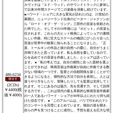
カヴィナは『エド・ウッド』のサウンドトラックに参加し
て以来30年間ステージでこの楽曲を演奏し続けています。
●ハワード・ショアに大きな変化が訪れたのは、21世紀の
幕開け、ニュージーランド出身のピーター・ジャクソンか
ら『ロード・オブ・ザ・リング』三部作の音楽を依頼され
た時でした。そしてその10年後には『ホビット』の音楽も
任されます。これらの大ヒット映画によってショアの素晴
らしい作曲、特に壮大なスケールの物語にぴったり合った
音楽が世界中の観客に知られることになりました。「正
直、トールキンの作品と彼の自然への愛に、自分がうまく
共鳴できたと思っています。私も自然を愛しているので、
心を込めてその音楽を作曲しました」とショアは語ってい
ます。 ●「私の考えでは、自分の個性に合った題材を選ぶ
ことができれば、映画音楽は作曲家が自由に作曲できる数
少ない領域の一つです。監督との信頼関係を築くことがで
486-6234
きるようになると、個性的な方法で自分を表現し、人とは
違うやり方をしたり、冒険したりしても監督は支持してく
(2CDs)
れます。そこにあるのは協力、先を見通す力、そして説得
￥4400
(税
する力です」。これは現代の最も革新的な映画音楽作曲家
抜￥4000)
の一人であるハワード・ショアが40年以上にわたり持ち続
けた信念です。 ●「このアルバムは、パリで行われた3つ
のコンサートを完璧にまとめています。独自の道を開き、
自らの声を見つけることに成功し、予想を超える広大な領