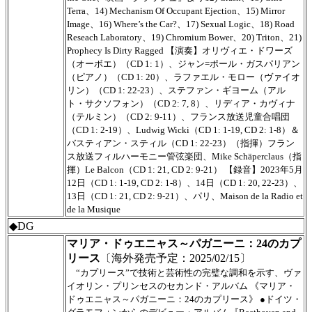
Terra、14) Mechanism Of Occupant Ejection、15) Mirror
Image、16) Where’s the Car?、17) Sexual Logic、18) Road
Reseach Laboratory、19) Chromium Bower、20) Triton、21)
Prophecy Is Dirty Ragged 【演奏】オリヴィエ・ドワーズ
（オーボエ）（CD 1: 1）、ジャン=ポール・ガスパリアン
（ピアノ）（CD 1: 20）、ラファエル・モロー（ヴァイオ
リン）（CD 1: 22-23）、ステファン・ギヨーム（アル
ト・サクソフォン）（CD 2: 7, 8）、リディア・カヴィナ
（テルミン）（CD 2: 9-11）、フランス放送児童合唱団
（CD 1: 2-19）、Ludwig Wicki（CD 1: 1-19, CD 2: 1-8）＆
バスティアン・スティル（CD 1: 22-23）（指揮）フラン
ス放送フィルハーモニー管弦楽団、Mike Schäperclaus（指
揮）Le Balcon（CD 1: 21, CD 2: 9-21） 【録音】2023年5月
12日（CD 1: 1-19, CD 2: 1-8）、14日（CD 1: 20, 22-23）、
13日（CD 1: 21, CD 2: 9-21）、パリ、Maison de la Radio et
de la Musique
◆DG
マリア・ドゥエニャス～パガニーニ：24のカプ
リース
〔海外発売予定：2025/02/15〕
“カプリース”で技術と芸術性の完璧な調和を示す、ヴァ
イオリン・プリンセスのセカンド・アルバム 《マリア・
ドゥエニャス～パガニーニ：24のカプリース》 ●ドイツ・